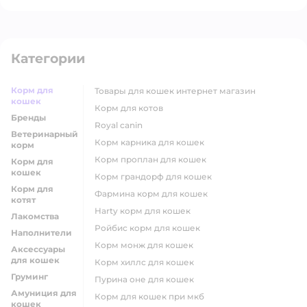
Категории
Корм для
товары для кошек интернет магазин
кошек
корм для котов
Бренды
royal canin
Ветеринарный
корм карника для кошек
корм
корм проплан для кошек
Корм для
кошек
корм грандорф для кошек
Корм для
фармина корм для кошек
котят
harty корм для кошек
Лакомства
ройбис корм для кошек
Наполнители
корм монж для кошек
Аксессуары
для кошек
корм хиллс для кошек
Груминг
пурина оне для кошек
Амуниция для
корм для кошек при мкб
кошек