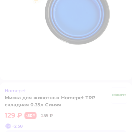
Homepet
Миска для животных Homepet TRP
H
складная 0.35л Синяя
129 ₽
50
259 ₽
−
%
+
2,58