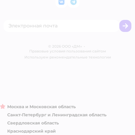
Закупки
ВКонтакте
Telegram
Оплата Мокка
Политика использования файлов cookie
Одежда для кошек
Аренда торговых помещений
Акции
Сертификат АКИТ
Товары для собак
Горячая линия безопасности
Промокоды
Сертификаты
Корм для собак
Вакансии
Бренды
Обратная связь
Одежда для собак
Контакты
Отзывы
Карта сайта
Ветаптека
© 2026 ООО «ДМ»
Блог
•
Правовые условия пользования сайтом
Магазины сети
Используем рекомендательные технологии
Москва и Московская область
Санкт-Петербург и Ленинградская область
Свердловская область
Краснодарский край