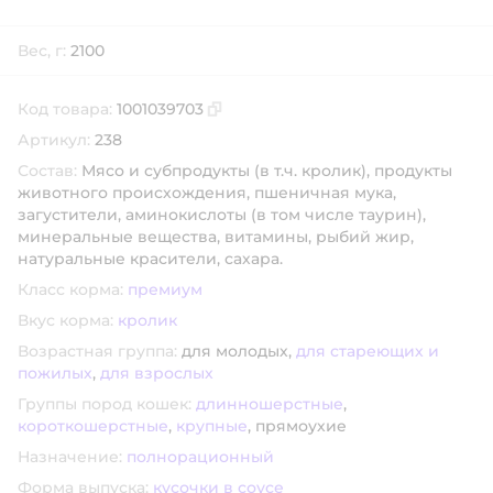
Вес, г:
2100
Код товара:
1001039703
Скопировать код товара
Артикул:
238
Состав:
Мясо и субпродукты (в т.ч. кролик), продукты
животного происхождения, пшеничная мука,
загустители, аминокислоты (в том числе таурин),
минеральные вещества, витамины, рыбий жир,
натуральные красители, сахара.
Класс корма:
премиум
Вкус корма:
кролик
Возрастная группа:
для молодых,
для стареющих и
пожилых
,
для взрослых
Группы пород кошек:
длинношерстные
,
короткошерстные
,
крупные
,
прямоухие
Назначение:
полнорационный
Форма выпуска:
кусочки в соусе