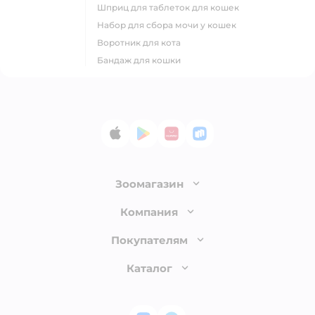
шприц для таблеток для кошек
набор для сбора мочи у кошек
воротник для кота
бандаж для кошки
App Store
Google Play
AppGallery
RuStore
Зоомагазин
Лицензия
Компания
Как сделать заказ
О компании
Покупателям
Доставка и оплата
Раскрытие информации
Бонусные карты
Каталог
Обмен и возврат товара
Инвесторам
Электронные подарочные сертификаты
Правила продажи
Товары для кошек
Пресс-центр
Проверка баланса подарочной карты
Политика конфиденциальности
Корм для кошек