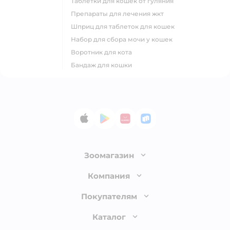
таблетки для кошек от гуляния
препараты для лечения жкт
шприц для таблеток для кошек
набор для сбора мочи у кошек
воротник для кота
бандаж для кошки
App Store
Google Play
AppGallery
RuStore
Зоомагазин
Лицензия
Компания
Как сделать заказ
О компании
Покупателям
Доставка и оплата
Раскрытие информации
Бонусные карты
Каталог
Обмен и возврат товара
Инвесторам
Электронные подарочные сертификаты