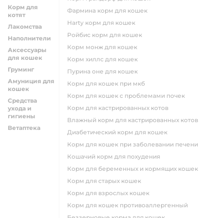
Корм для
фармина корм для кошек
котят
harty корм для кошек
Лакомства
ройбис корм для кошек
Наполнители
корм монж для кошек
Аксессуары
для кошек
корм хиллс для кошек
Груминг
пурина оне для кошек
Амуниция для
корм для кошек при мкб
кошек
корм для кошек с проблемами почек
Средства
Корм для кастрированных котов
ухода и
гигиены
влажный корм для кастрированных котов
Ветаптека
диабетический корм для кошек
корм для кошек при заболевании печени
кошачий корм для похудения
корм для беременных и кормящих кошек
корм для старых кошек
корм для взрослых кошек
корм для кошек противоаллергенный
беззерновые корма для кошек