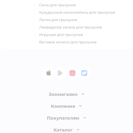
сено для грызунов
кукурузный наполнитель для грызунов
лоток для грызунов
ликвидатор запаха для грызунов
игрушки для грызунов
беговое колесо для грызунов
App Store
Google Play
AppGallery
RuStore
Зоомагазин
Лицензия
Компания
Как сделать заказ
О компании
Покупателям
Доставка и оплата
Раскрытие информации
Бонусные карты
Каталог
Обмен и возврат товара