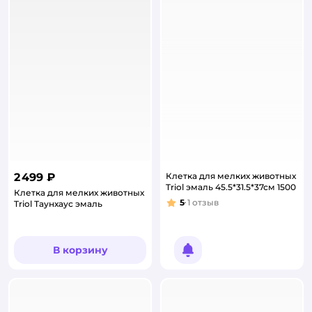
2 499 ₽
Клетка для мелких животных
Triol эмаль 45.5*31.5*37см 1500
Клетка для мелких животных
5
1
отзыв
Triol Таунхаус эмаль
Рейтинг:
В корзину
Уведомить о появлении