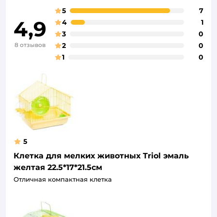
5
7
4,9
4
1
3
0
8 отзывов
2
0
1
0
5
Клетка для мелких животных Triol эмаль
желтая 22.5*17*21.5см
Отличная компактная клетка