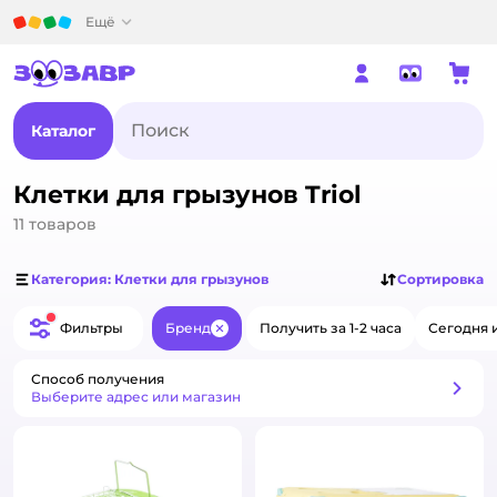
Детский мир
Ещё
Каталог
Клетки для грызунов Triol
11
товаров
Категория: Клетки для грызунов
Сортировка
Фильтры
Бренд
Получить за 1-2 часа
Сегодня 
Закрыть
Способ получения
Способ получения
Выберите адрес или магазин