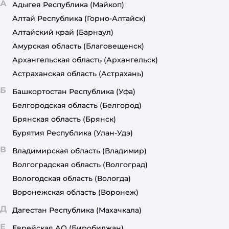
А
Адыгея Республика
(Майкоп)
Алтай Республика
(Горно-Алтайск)
Алтайский край
(Барнаул)
Амурская область
(Благовещенск)
Архангельская область
(Архангельск)
Астраханская область
(Астрахань)
Б
Башкортостан Республика
(Уфа)
Белгородская область
(Белгород)
Брянская область
(Брянск)
Бурятия Республика
(Улан-Удэ)
В
Владимирская область
(Владимир)
Волгоградская область
(Волгоград)
Вологодская область
(Вологда)
Воронежская область
(Воронеж)
Д
Дагестан Республика
(Махачкала)
Е
Еврейская АО
(Биробиджан)