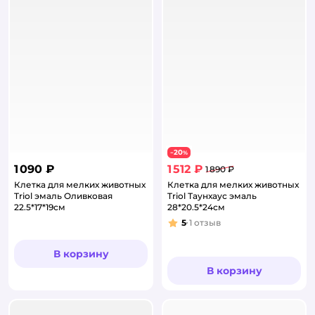
20
−
%
1 090 ₽
1 512 ₽
1 890 ₽
Клетка для мелких животных
Клетка для мелких животных
Triol эмаль Оливковая
Triol Таунхаус эмаль
22.5*17*19см
28*20.5*24см
5
1
отзыв
Рейтинг:
В корзину
В корзину