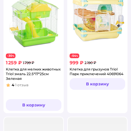
30
54
−
%
−
%
1 259 ₽
999 ₽
1 799 ₽
2 190 ₽
Клетка для мелких животных
Клетка для грызунов Triol
Triol эмаль 22.5*17*25см
Парк приключений 40691064
Зеленая
В корзину
4
1
отзыв
Рейтинг:
В корзину