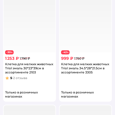
30
42
−
%
−
%
1 253 ₽
999 ₽
1 790 ₽
1 750 ₽
Клетка для мелких животных
Клетка для мелких животных
Triol эмаль 30*23*39см в
Triol эмаль 34.5*28*21.5см в
ассортименте 2103
ассортименте 3305
5
2
отзыва
Рейтинг:
Только в розничных
Только в розничных
магазинах
магазинах