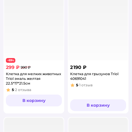
69
−
%
299 ₽
2 190 ₽
990 ₽
Клетка для мелких животных
Клетка для грызунов Triol
Triol эмаль желтая
40691041
22.5*17*21.5см
5
1
отзыв
Рейтинг:
5
2
отзыва
Рейтинг:
В корзину
В корзину