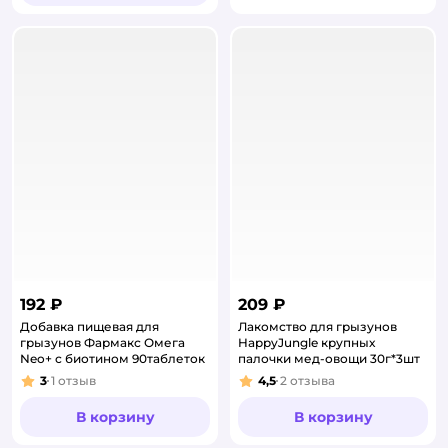
192 ₽
209 ₽
Добавка пищевая для
Лакомство для грызунов
грызунов Фармакс Омега
HappyJungle крупных
Neo+ с биотином 90таблеток
палочки мед-овощи 30г*3шт
3
1
отзыв
4,5
2
отзыва
Рейтинг:
Рейтинг:
В корзину
В корзину