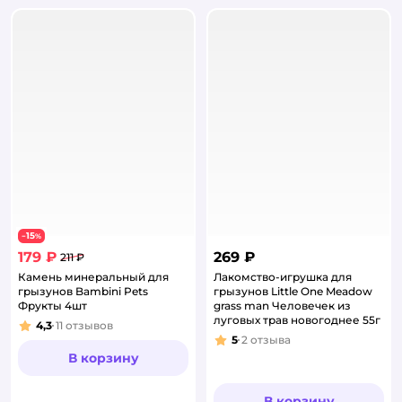
15
−
%
179 ₽
269 ₽
211 ₽
Камень минеральный для
Лакомство-игрушка для
грызунов Bambini Pets
грызунов Little One Meadow
Фрукты 4шт
grass man Человечек из
луговых трав новогоднее 55г
4,3
11
отзывов
Рейтинг:
5
2
отзыва
Рейтинг:
В корзину
В корзину