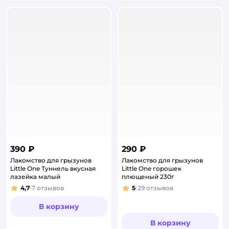
390 ₽
290 ₽
Лакомство для грызунов
Лакомство для грызунов
Little One Туннель вкусная
Little One горошек
лазейка малый
плющеный 230г
4,7
7
отзывов
5
29
отзывов
Рейтинг:
Рейтинг:
В корзину
В корзину