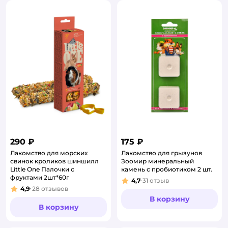
290 ₽
175 ₽
Лакомство для морских
Лакомство для грызунов
свинок кроликов шиншилл
Зоомир минеральный
Little One Палочки с
камень с пробиотиком 2 шт.
фруктами 2шт*60г
4,7
31
отзыв
Рейтинг:
4,9
28
отзывов
Рейтинг:
В корзину
В корзину