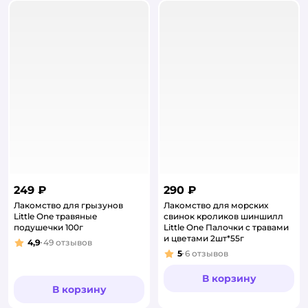
249 ₽
290 ₽
Лакомство для грызунов
Лакомство для морских
Little One травяные
свинок кроликов шиншилл
подушечки 100г
Little One Палочки с травами
и цветами 2шт*55г
4,9
49
отзывов
Рейтинг:
5
6
отзывов
Рейтинг:
В корзину
В корзину