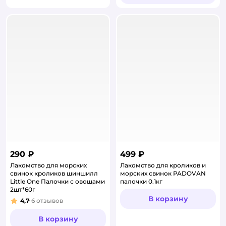
290 ₽
499 ₽
Лакомство для морских
Лакомство для кроликов и
свинок кроликов шиншилл
морских свинок PADOVAN
Little One Палочки с овощами
палочки 0.1кг
2шт*60г
В корзину
4,7
6
отзывов
Рейтинг:
В корзину