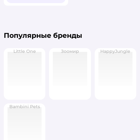
Популярные бренды
Little One
Зоомир
HappyJungle
Bambini Pets