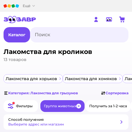
Детский мир
Ещё
Каталог
Лакомства для кроликов
13
товаров
Лакомства для хорьков
Лакомства для хомяков
Лак
Категория: Лакомства для грызунов
Сортировка
Фильтры
Группа животных
Получить за 1-2 часа
Закрыть
Способ получения
Способ получения
Выберите адрес или магазин