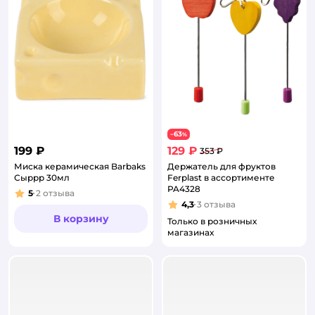
63
−
%
199 ₽
129 ₽
353 ₽
Миска керамическая Barbaks
Держатель для фруктов
Сыррр 30мл
Ferplast в ассортименте
PA4328
5
2
отзыва
Рейтинг:
4,3
3
отзыва
Рейтинг:
В корзину
Только в розничных
магазинах