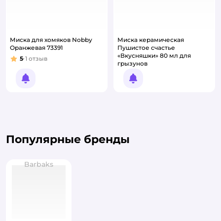
Миска для хомяков Nobby
Миска керамическая
Оранжевая 73391
Пушистое счастье
«Вкусняшки» 80 мл для
5
1
отзыв
Рейтинг:
грызунов
Уведомить о появлении
Уведомить о появлении
Популярные бренды
Barbaks