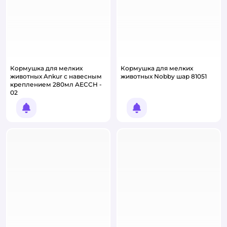
Кормушка для мелких
Кормушка для мелких
животных Ankur с навесным
животных Nobby шар 81051
креплением 280мл AECCH -
02
Уведомить о появлении
Уведомить о появлении