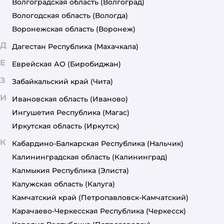
Волгоградская область
(Волгоград)
Вологодская область
(Вологда)
Воронежская область
(Воронеж)
Д
Дагестан Республика
(Махачкала)
Е
Еврейская АО
(Биробиджан)
З
Забайкальский край
(Чита)
И
Ивановская область
(Иваново)
Ингушетия Республика
(Магас)
Иркутская область
(Иркутск)
К
Кабардино-Балкарская Республика
(Нальчик)
Калининградская область
(Калининград)
Калмыкия Республика
(Элиста)
Калужская область
(Калуга)
Камчатский край
(Петропавловск-Камчатский)
Карачаево-Черкесская Республика
(Черкесск)