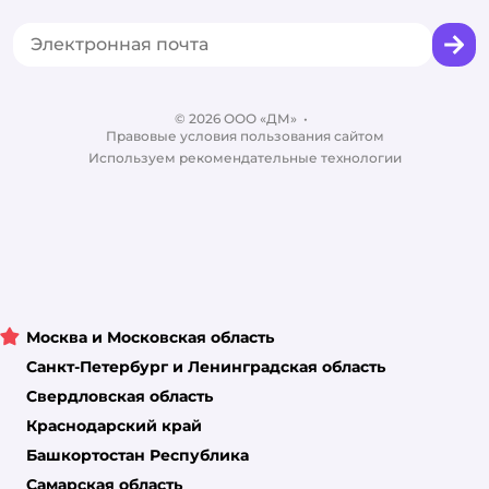
Сертификат АКИТ
Товары для собак
Горячая линия безопасности
Промокоды
Сертификаты
Корм для собак
Вакансии
Бренды
Обратная связь
Одежда для собак
Контакты
Отзывы
Карта сайта
Ветаптека
© 2026 ООО «ДМ»
Блог
•
Правовые условия пользования сайтом
Магазины сети
Используем рекомендательные технологии
Москва и Московская область
Санкт-Петербург и Ленинградская область
Свердловская область
Краснодарский край
Башкортостан Республика
Самарская область