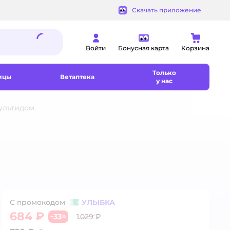
Скачать приложение
Войти
Бонусная карта
Корзина
Только
ицы
Ветаптека
у нас
ультидом
С промокодом
УЛЫБКА
684 ₽
33
1 029 ₽
−
%