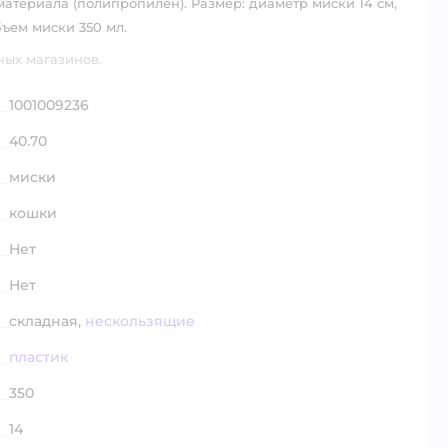
материала (полипропилен). Размер: диаметр миски 14 см,
бъем миски 350 мл.
ных магазинов.
1001009236
40.70
миски
кошки
Нет
Нет
складная,
нескользящие
пластик
350
14