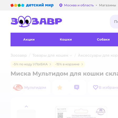
Детский мир
Москва и область
Магазины
Выбор адреса достав
Акции
Кошки
Собаки
Зоозавр
Товары для кошек
Аксессуары для ко
-5% по коду УЛЫБКА
-15% в корзине
Миска Мультидом для кошки скл
Мультидом
В избран
назад