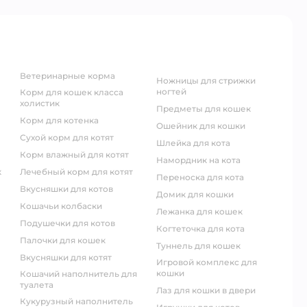
ветеринарные корма
ножницы для стрижки
ногтей
корм для кошек класса
холистик
предметы для кошек
корм для котенка
ошейник для кошки
сухой корм для котят
шлейка для кота
корм влажный для котят
намордник на кота
к
лечебный корм для котят
переноска для кота
вкусняшки для котов
домик для кошки
кошачьи колбаски
лежанка для кошек
подушечки для котов
когтеточка для кота
палочки для кошек
туннель для кошек
вкусняшки для котят
игровой комплекс для
кошки
кошачий наполнитель для
туалета
лаз для кошки в двери
кукурузный наполнитель