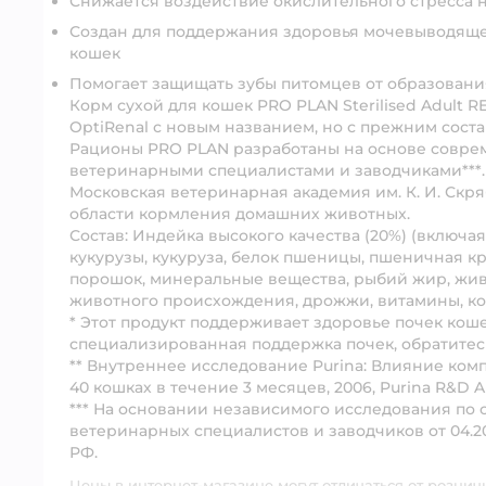
Снижается воздействие окислительного стресса н
Создан для поддержания здоровья мочевыводяще
кошек
Помогает защищать зубы питомцев от образования
Корм сухой для кошек PRO PLAN Sterilised Adult 
OptiRenal с новым названием, но с прежним соста
Рационы PRO PLAN разработаны на основе совр
ветеринарными специалистами и заводчиками***.
Московская ветеринарная академия им. К. И. Скр
области кормления домашних животных.
Состав:
Индейка высокого качества (20%) (включая 
кукурузы, кукуруза, белок пшеницы, пшеничная к
порошок, минеральные вещества, рыбий жир, жив
животного происхождения, дрожжи, витамины, ко
* Этот продукт поддерживает здоровье почек кош
специализированная поддержка почек, обратитесь
** Внутреннее исследование Purina: Влияние комп
40 кошках в течение 3 месяцев, 2006, Purina R&D A
*** На основании независимого исследования по
ветеринарных специалистов и заводчиков от 04.2
РФ.
Цены в интернет-магазине могут отличаться от рознич