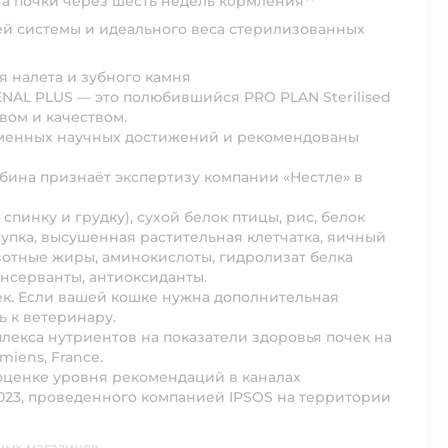
а почки через шесть недель кормления**
й системы и идеального веса стерилизованных
 налета и зубного камня
RENAL PLUS — это полюбившийся PRO PLAN Sterilised
вом и качеством.
еменных научных достижений и рекомендованы
ябина признаёт экспертизу компании «Нестле» в
спинку и грудку), сухой белок птицы, рис, белок
рупка, высушенная растительная клетчатка, яичный
отные жиры, аминокислоты, гидролизат белка
нсерванты, антиоксиданты.
ек. Если вашей кошке нужна дополнительная
 к ветеринару.
лекса нутриентов на показатели здоровья почек на
miens, France.
 оценке уровня рекомендаций в каналах
023, проведенного компанией IPSOS на территории
ных магазинов.