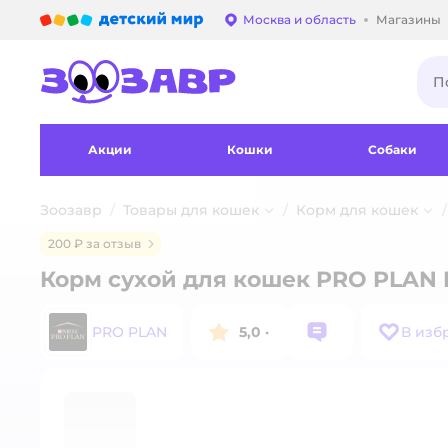
Детский мир
Москва и область
Магазины
Выбор адреса достав
Акции
Кошки
Собаки
Зоозавр
Товары для кошек
Корм для кошек
200 ₽ за отзыв
Корм сухой для кошек PRO PLAN 
PRO PLAN
5,0
·
В изб