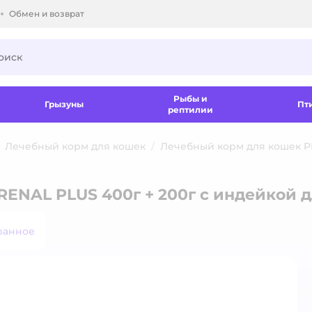
Обмен и возврат
ки.
Рыбы и
Грызуны
Пт
рептилии
Лечебный корм для кошек
Лечебный корм для кошек 
RENAL PLUS 400г + 200г с индейкой 
ранное