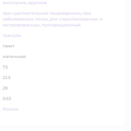
вислоухие
,
крупные
при чувствительном пищеварении
,
при
заболеваниях почек
,
для стерилизованных и
кастрированных
,
полнорационный
гранулы
пакет
маленькая
7.5
22.5
28
0.63
Россия