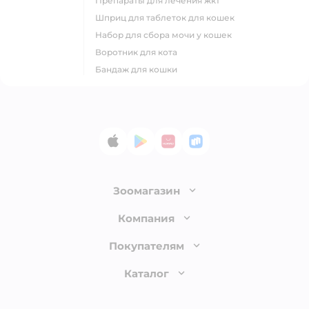
препараты для лечения жкт
шприц для таблеток для кошек
набор для сбора мочи у кошек
воротник для кота
бандаж для кошки
App Store
Google Play
AppGallery
RuStore
Зоомагазин
Лицензия
Компания
Как сделать заказ
О компании
Покупателям
Доставка и оплата
Раскрытие информации
Бонусные карты
Каталог
Обмен и возврат товара
Инвесторам
Электронные подарочные сертификаты
Правила продажи
Товары для кошек
Пресс-центр