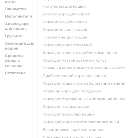
котят
harty корм для кошек
Лакомства
ройбис корм для кошек
Наполнители
корм монж для кошек
Аксессуары
для кошек
корм хиллс для кошек
Груминг
пурина оне для кошек
Амуниция для
корм для кошек при мкб
кошек
корм для кошек с проблемами почек
Средства
Корм для кастрированных котов
ухода и
гигиены
влажный корм для кастрированных котов
Ветаптека
диабетический корм для кошек
корм для кошек при заболевании печени
кошачий корм для похудения
корм для беременных и кормящих кошек
корм для старых кошек
корм для взрослых кошек
корм для кошек противоаллергенный
беззерновые корма для кошек
диетический корм для кошек