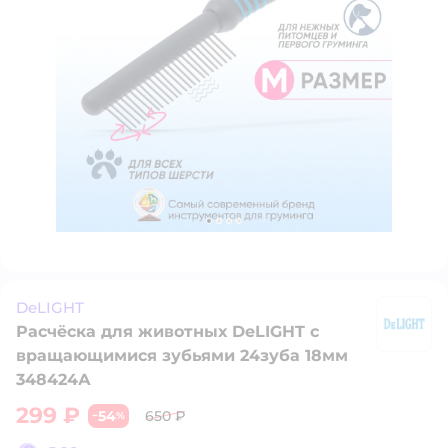
DeLIGHT
Расчёска для животных DeLIGHT c
D
вращающимися зубьями 24зуба 18мм
348424А
299 ₽
54
650 ₽
−
%