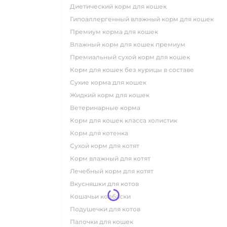
диетический корм для кошек
гипоаллергенный влажный корм для кошек
премиум корма для кошек
влажный корм для кошек премиум
премиальный сухой корм для кошек
корм для кошек без курицы в составе
сухие корма для кошек
жидкий корм для кошек
ветеринарные корма
корм для кошек класса холистик
корм для котенка
сухой корм для котят
корм влажный для котят
лечебный корм для котят
вкусняшки для котов
кошачьи колбаски
подушечки для котов
палочки для кошек