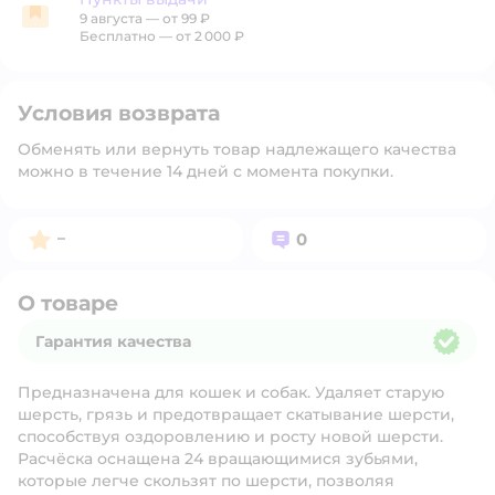
9 августа
—
от 99 ₽
Пункты выдачи
Бесплатно — от 2 000 ₽
Условия возврата
Обменять или вернуть товар надлежащего качества
можно в течение 14 дней с момента покупки.
Рейтинг:
Вопросов:
–
0
О товаре
Гарантия качества
Гарантия качества
Предназначена для кошек и собак. Удаляет старую
шерсть, грязь и предотвращает скатывание шерсти,
способствуя оздоровлению и росту новой шерсти.
Расчёска оснащена 24 вращающимися зубьями,
которые легче скользят по шерсти, позволяя