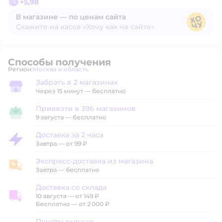
+
5,98
В магазине — по ценам сайта
Скажите на кассе «Хочу как на сайте»
В магазине — по ценам сайта
Способы получения
Регион:
Москва и область
Выбор адреса доставки.
Забрать в 2 магазинах
Забрать в магазине
Через 15 минут — бесплатно
Привезти в 396 магазинов
Привезти в магазин
9 августа
—
бесплатно
Доставка за 2 часа
Доставка за 2 часа
Завтра
—
от 99 ₽
Экспресс-доставка из магазина
Экспресс-доставка из магазина
Завтра
—
бесплатно
Доставка со склада
10 августа
—
от 149 ₽
Доставка со склада
Бесплатно — от 2 000 ₽
Пункты выдачи