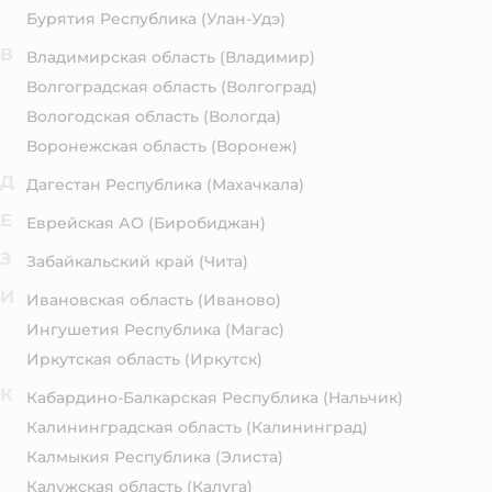
Бурятия Республика
(Улан-Удэ)
В
Владимирская область
(Владимир)
Волгоградская область
(Волгоград)
Вологодская область
(Вологда)
Воронежская область
(Воронеж)
Д
Дагестан Республика
(Махачкала)
Е
Еврейская АО
(Биробиджан)
З
Забайкальский край
(Чита)
И
Ивановская область
(Иваново)
Ингушетия Республика
(Магас)
Иркутская область
(Иркутск)
К
Кабардино-Балкарская Республика
(Нальчик)
Калининградская область
(Калининград)
Калмыкия Республика
(Элиста)
Калужская область
(Калуга)