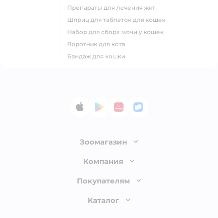
препараты для лечения жкт
шприц для таблеток для кошек
набор для сбора мочи у кошек
воротник для кота
бандаж для кошки
App Store
Google Play
AppGallery
RuStore
Зоомагазин
Лицензия
Компания
Как сделать заказ
О компании
Покупателям
Доставка и оплата
Раскрытие информации
Бонусные карты
Каталог
Обмен и возврат товара
Инвесторам
Электронные подарочные сертификаты
Правила продажи
Товары для кошек