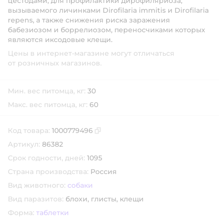
цестодами, для профилактики дирофиляриоза,
вызываемого личинками Dirofilaria immitis и Dirofilaria
repens, а также снижения риска заражения
бабезиозом и боррелиозом, переносчиками которых
являются иксодовые клещи.
Цены в интернет-магазине могут отличаться
от розничных магазинов.
Мин. вес питомца, кг:
30
Макс. вес питомца, кг:
60
Код товара:
1000779496
Скопировать код товара
Артикул:
86382
Срок годности, дней:
1095
Страна производства:
Россия
Вид животного:
собаки
Вид паразитов:
блохи,
глисты,
клещи
Форма:
таблетки