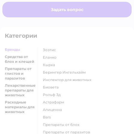
Задать вопрос
Категории
Бренды
Зоэтис
Средства от
Еланко
блох и клещей
Кырка
Препараты от
Берингер Ингельхайм
глистов и
паразитов
Инспектор для животных
Лекарственные
Биовета
препараты для
Рольф 3д
животных
Расходные
Астрафарм
материалы для
Апиценна
животных
Bars
Препараты от блох
Препараты от паразитов