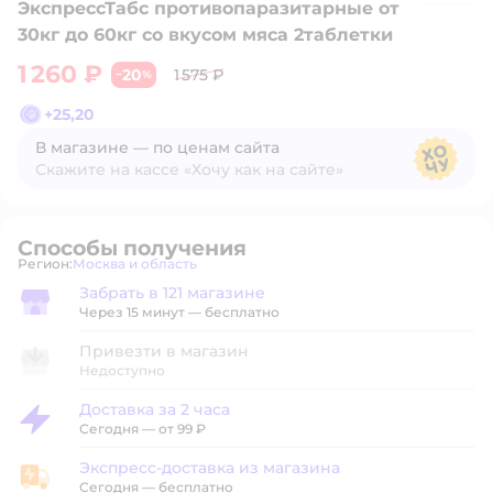
ЭкспрессТабс противопаразитарные от
30кг до 60кг со вкусом мяса 2таблетки
1 260 ₽
20
1 575 ₽
−
%
+
25,20
В магазине — по ценам сайта
Скажите на кассе «Хочу как на сайте»
В магазине — по ценам сайта
Способы получения
Регион:
Москва и область
Выбор адреса доставки.
Забрать в 121 магазине
Забрать в магазине
Через 15 минут — бесплатно
Привезти в магазин
Недоступно
Доставка за 2 часа
Доставка за 2 часа
Сегодня
—
от 99 ₽
Экспресс-доставка из магазина
Экспресс-доставка из магазина
Сегодня
—
бесплатно