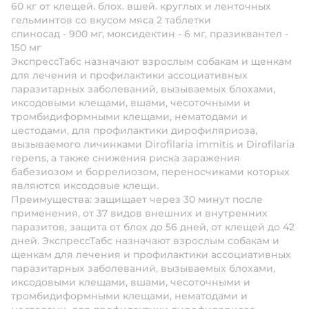
60 кг от клещей. блох. вшей. круглых и ленточных
гельминтов со вкусом мяса 2 таблетки
спиносад - 900 мг, моксидектин - 6 мг, празиквантел -
150 мг
ЭкспрессТабс назначают взрослым собакам и щенкам
для лечения и профилактики ассоциативных
паразитарных заболеваний, вызываемых блохами,
иксодовыми клещами, вшами, чесоточными и
тромбидиформными клещами, нематодами и
цестодами, для профилактики дирофиляриоза,
вызываемого личинками Dirofilaria immitis и Dirofilaria
repens, а также снижения риска заражения
бабезиозом и боррелиозом, переносчиками которых
являются иксодовые клещи.
Преимущества: защищает через 30 минут после
применения, от 37 видов внешних и внутренних
паразитов, защита от блох до 56 дней, от клещей до 42
дней. ЭкспрессТабс назначают взрослым собакам и
щенкам для лечения и профилактики ассоциативных
паразитарных заболеваний, вызываемых блохами,
иксодовыми клещами, вшами, чесоточными и
тромбидиформными клещами, нематодами и