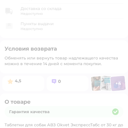
Доставка со склада
Недоступно
Пункты выдачи
Недоступно
Условия возврата
Обменять или вернуть товар надлежащего качества
можно в течение 14 дней с момента покупки.
Фото п
Фото пользоват
Фото польз
Рейтинг:
Вопросов:
4,5
0
+
4
Открыть 
О товаре
Гарантия качества
Гарантия качества
Таблетки для собак АВЗ Okvet ЭкспрессТабс от 30 кг до