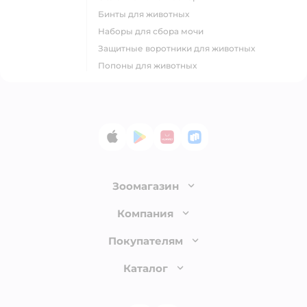
Бинты для животных
Наборы для сбора мочи
Защитные воротники для животных
Попоны для животных
App Store
Google Play
AppGallery
RuStore
Зоомагазин
Лицензия
Компания
Как сделать заказ
О компании
Покупателям
Доставка и оплата
Раскрытие информации
Бонусные карты
Каталог
Обмен и возврат товара
Инвесторам
Электронные подарочные сертификаты
Правила продажи
Товары для кошек
Пресс-центр
Проверка баланса подарочной карты
Политика конфиденциальности