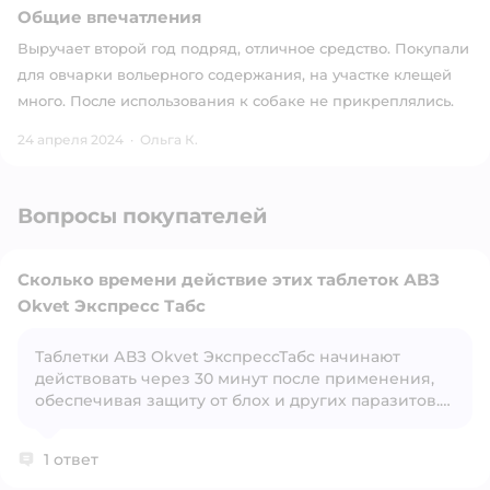
Общие впечатления
Выручает второй год подряд, отличное средство. Покупали
для овчарки вольерного содержания, на участке клещей
много. После использования к собаке не прикреплялись.
24 апреля 2024
·
Ольга К.
Вопросы покупателей
Сколько времени действие этих таблеток АВЗ
Okvet Экспресс Табс
Таблетки АВЗ Okvet ЭкспрессТабс начинают
Открыть вопрос
действовать через 30 минут после применения,
обеспечивая защиту от блох и других паразитов.
Полное уничтожение блох происходит в течение
суток, а действие против клещей начинается
1 ответ
через 5 часов и продолжается до 42 дней. Защита
от блох может длиться до 56 дней