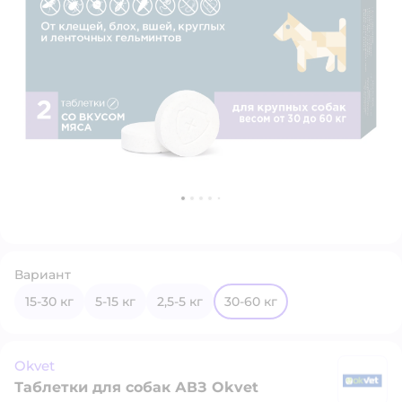
Вариант
15-30 кг
5-15 кг
2,5-5 кг
30-60 кг
Okvet
Таблетки для собак АВЗ Okvet
O