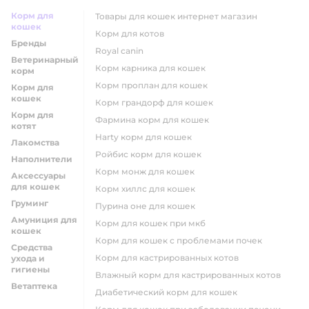
Корм для
товары для кошек интернет магазин
кошек
корм для котов
Бренды
royal canin
Ветеринарный
корм карника для кошек
корм
корм проплан для кошек
Корм для
кошек
корм грандорф для кошек
Корм для
фармина корм для кошек
котят
harty корм для кошек
Лакомства
ройбис корм для кошек
Наполнители
корм монж для кошек
Аксессуары
для кошек
корм хиллс для кошек
Груминг
пурина оне для кошек
Амуниция для
корм для кошек при мкб
кошек
корм для кошек с проблемами почек
Средства
Корм для кастрированных котов
ухода и
гигиены
влажный корм для кастрированных котов
Ветаптека
диабетический корм для кошек