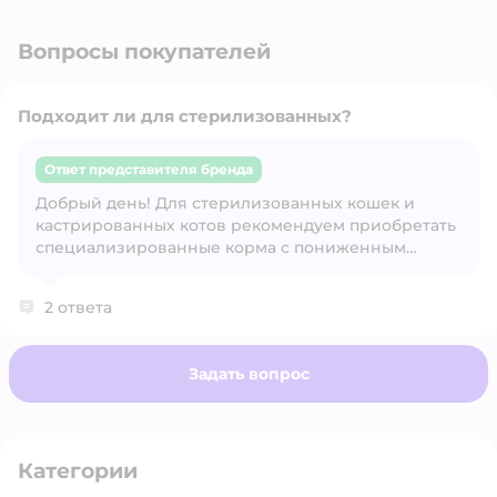
Вопросы покупателей
Подходит ли для стерилизованных?
Ответ представителя бренда
Добрый день! Для стерилизованных кошек и
Открыть вопрос
кастрированных котов рекомендуем приобретать
специализированные корма с пониженным
содержанием жиров и минералов. В линейке
Profifeed это Корм Profifeed для стерилизоанных
2 ответа
кошек. Есть два варианта фасовки - 1,5кг и 10 кг.
Задать вопрос
Категории