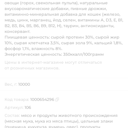
овощи (горох, свекольная пульпа), натуральные
вкусоароматические добавки, пивные дрожжи,
витаминно-минеральная добавка для кошек (железо,
медь, цинк, марганец, йод, селен, витамины А, D3, Е, В1,
В2, В3, В4, В5, В6, В9, В12, Н), таурин, антиоксиданты,
консервант.
Пиищевая ценность: сырой протеин 30%, сырой жир
10%, сырая клетчатка 3,5%, сырая зола 9%, кальций 1,8%,
фосфор 1,1%, влажность 8%.
Энергетическая ценность: 350ккалл/100грамм
Цены в интернет-магазине могут отличаться
от розничных магазинов.
Вес, г:
10000
Код товара:
1000654296
Скопировать код товара
Артикул:
106
Состав:
мясо и продукты животного происхождения
(мясная мука, мука из мяса птицы), цельные злаки
(пшеница, кукуруза, ячмень, овес), продукты