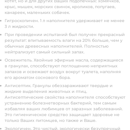
котят, но и для других Ваших подопечных: хомячков,
крыс, мышек, морских свинок, кроликов, попугаев,
канареек, маленьких собачек.
Гигроскопичен. 1 л наполнителя удерживает не менее
3 л жидкости.
При проведении испытаний был получен прекрасный
результат: впитываемость влаги на 20% больше, чем у
обычных древесных наполнителей. Полностью
нейтрализует самый сильный запах.
Освежитель. Хвойные эфирные масла, содержащиеся
в гранулах, способствуют поглощению неприятных
запахов и освежают воздух вокруг туалета, наполняя
его ароматом соснового бора.
Антисептик. Гранулы обеззараживают твердые и
жидкие выделения животных и птиц.
Антисептические свойства наполнителя способствуют
устранению болезнетворных бактерий, тем самым
избавляя ваших любимцев от заразных заболеваний.
Это гигиеническое средство защищает здоровье не
только Ваших питомцев, но также и Ваше.
Экологичен. Это чистый, экологически безупречный