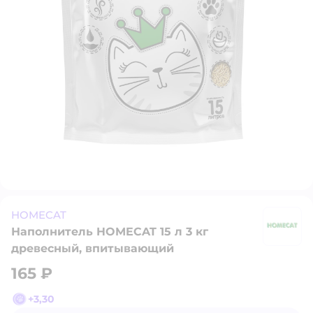
HOMECAT
Наполнитель HOMECAT 15 л 3 кг
H
древесный, впитывающий
165 ₽
+
3,30