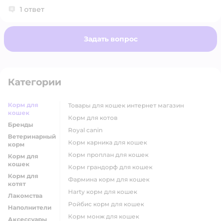
1 ответ
Задать вопрос
Категории
Корм для
товары для кошек интернет магазин
кошек
корм для котов
Бренды
royal canin
Ветеринарный
корм карника для кошек
корм
корм проплан для кошек
Корм для
кошек
корм грандорф для кошек
Корм для
фармина корм для кошек
котят
harty корм для кошек
Лакомства
ройбис корм для кошек
Наполнители
корм монж для кошек
Аксессуары