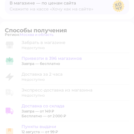
В магазине — по ценам сайта
Скажите на кассе «Хочу как на сайте»
В магазине — по ценам сайта
Способы получения
Регион:
Москва и область
Выбор адреса доставки.
Забрать в магазине
Недоступно
Привезти в 396 магазинов
Привезти в магазин
Завтра
—
бесплатно
Доставка за 2 часа
Недоступно
Экспресс-доставка из магазина
Недоступно
Доставка со склада
Завтра
—
от 149 ₽
Доставка со склада
Бесплатно — от 2 000 ₽
Пункты выдачи
12 августа
—
от 99 ₽
Пункты выдачи