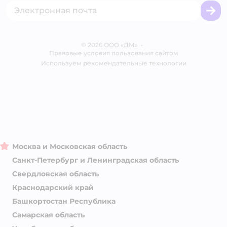
Промокоды
Сертификаты
Корм для собак
Вакансии
Бренды
Обратная связь
Одежда для собак
Контакты
Отзывы
Карта сайта
Ветаптека
© 2026 ООО «ДМ»
Блог
•
Правовые условия пользования сайтом
Магазины сети
Используем рекомендательные технологии
Москва и Московская область
Санкт-Петербург и Ленинградская область
Свердловская область
Краснодарский край
Башкортостан Республика
Самарская область