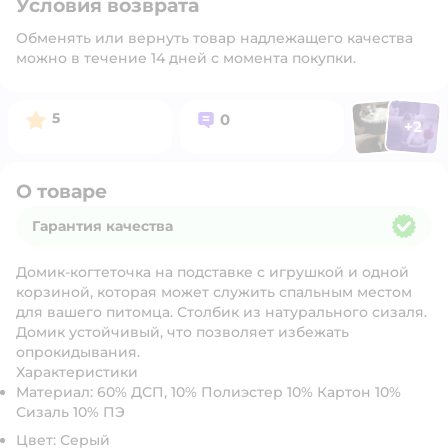
Условия возврата
Обменять или вернуть товар надлежащего качества
можно в течение 14 дней с момента покупки.
Фото польз
Фото п
Рейтинг:
Вопросов:
5
0
+
2
Открыт
О товаре
Гарантия качества
Гарантия качества
Домик-когтеточка на подставке с игрушкой и одной
корзиной, которая может служить спальным местом
для вашего питомца. Столбик из натурального сизаля.
Домик устойчивый, что позволяет избежать
опрокидывания.
Характеристики
Материал: 60% ДСП, 10% Полиэстер 10% Картон 10%
Сизаль 10% ПЭ
Цвет: Серый