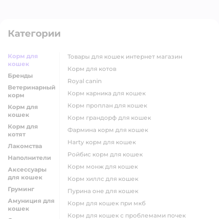
Категории
Корм для
товары для кошек интернет магазин
кошек
корм для котов
Бренды
royal canin
Ветеринарный
корм карника для кошек
корм
корм проплан для кошек
Корм для
кошек
корм грандорф для кошек
Корм для
фармина корм для кошек
котят
harty корм для кошек
Лакомства
ройбис корм для кошек
Наполнители
корм монж для кошек
Аксессуары
для кошек
корм хиллс для кошек
Груминг
пурина оне для кошек
Амуниция для
корм для кошек при мкб
кошек
корм для кошек с проблемами почек