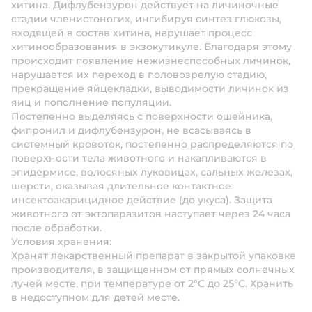
хитина. Дифлубензурон действует на личиночные
стадии членистоногих, ингибируя синтез глюкозы,
входящей в состав хитина, нарушает процесс
хитинообразования в экзокутикуле. Благодаря этому
происходит появление нежизнеспособных личинок,
нарушается их переход в половозрелую стадию,
прекращение яйцекладки, выводимости личинок из
яиц и пополнение популяции.
Постепенно выделяясь с поверхности ошейника,
фипронил и дифлубензурон, не всасываясь в
системный кровоток, постепенно распределяются по
поверхности тела животного и накапливаются в
эпидермисе, волосяных луковицах, сальных железах,
шерсти, оказывая длительное контактное
инсектоакарицидное действие (до укуса). Защита
животного от эктопаразитов наступает через 24 часа
после обработки.
Условия хранения:
Хранят лекарственный препарат в закрытой упаковке
производителя, в защищенном от прямых солнечных
лучей месте, при температуре от 2°С до 25°С. Хранить
в недоступном для детей месте.