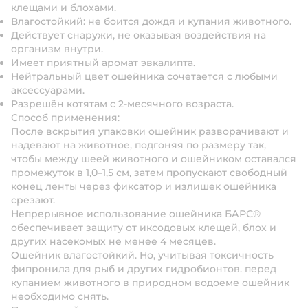
клещами и блохами.
Влагостойкий: не боится дождя и купания животного.
Действует снаружи, не оказывая воздействия на
организм внутри.
Имеет приятный аромат эвкалипта.
Нейтральный цвет ошейника сочетается с любыми
аксессуарами.
Разрешён котятам с 2-месячного возраста.
Способ применения:
После вскрытия упаковки ошейник разворачивают и
надевают на животное, подгоняя по размеру так,
чтобы между шеей животного и ошейником оставался
промежуток в 1,0–1,5 см, затем пропускают свободный
конец ленты через фиксатор и излишек ошейника
срезают.
Непрерывное использование ошейника БАРС®
обеспечивает защиту от иксодовых клещей, блох и
других насекомых не менее 4 месяцев.
Ошейник влагостойкий. Но, учитывая токсичность
фипронила для рыб и других гидробионтов. перед
купанием животного в природном водоеме ошейник
необходимо снять.