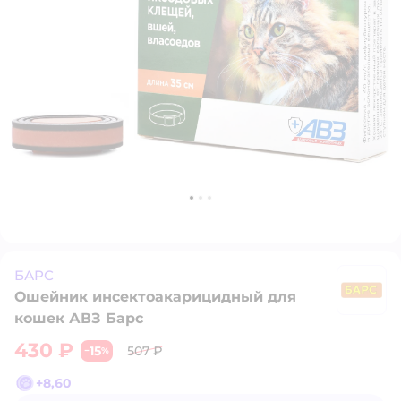
БАРС
Ошейник инсектоакарицидный для
Б
кошек АВЗ Барс
430 ₽
15
507 ₽
−
%
+
8,60