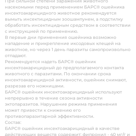
При сильной степени заражения животного
насекомыми перед применением БАРС® ошейника
инсектоакарицидного животное рекомендуется
вымыть инсектицидным зоошампунем, а подстилку
обработать инсектицидным средством в соответствии
с инструкцией по применению.
В первые дни применения ошейника возможно
нападение и прикрепление иксодовых клещей на
животное, но через 1 день паразиты самопроизвольно
отпадают.
Рекомендуется надеть БАРС® ошейник
инсектоакарицидный до предполагаемого контакта
животного с паразитами. По окончании срока
инсектоакарицидной активности, ошейник снимают,
разрезав его ножницами.
БАРС® ошейник инсектоакарицидный используют
непрерывно в течение сезона активности
эктопаразитов. Нарушение режима применения
может привести к снижению его
противопаразитарной эффективности.
Состав:
БАРС® ошейник инсектоакарицидный в качестве
действующих веществ содержит: фипронил - 40 мг/г и