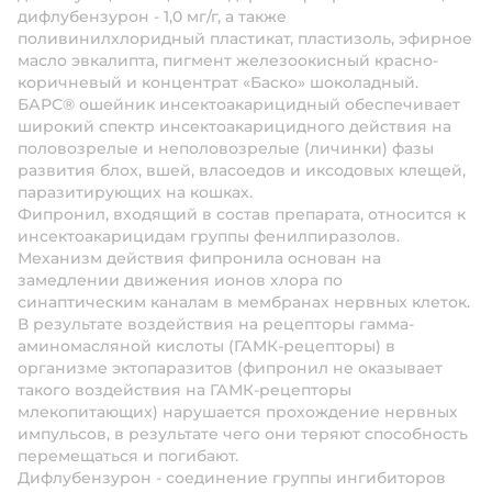
дифлубензурон - 1,0 мг/г, а также
поливинилхлоридный пластикат, пластизоль, эфирное
масло эвкалипта, пигмент железоокисный красно-
коричневый и концентрат «Баско» шоколадный.
БАРС® ошейник инсектоакарицидный обеспечивает
широкий спектр инсектоакарицидного действия на
половозрелые и неполовозрелые (личинки) фазы
развития блох, вшей, власоедов и иксодовых клещей,
паразитирующих на кошках.
Фипронил, входящий в состав препарата, относится к
инсектоакарицидам группы фенилпиразолов.
Механизм действия фипронила основан на
замедлении движения ионов хлора по
синаптическим каналам в мембранах нервных клеток.
В результате воздействия на рецепторы гамма-
аминомасляной кислоты (ГАМК-рецепторы) в
организме эктопаразитов (фипронил не оказывает
такого воздействия на ГАМК-рецепторы
млекопитающих) нарушается прохождение нервных
импульсов, в результате чего они теряют способность
перемещаться и погибают.
Дифлубензурон - соединение группы ингибиторов