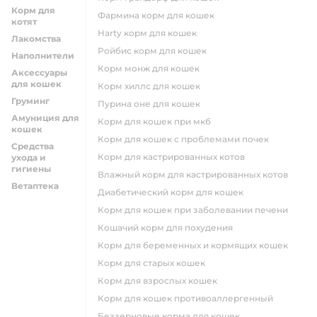
Корм для
фармина корм для кошек
котят
harty корм для кошек
Лакомства
ройбис корм для кошек
Наполнители
корм монж для кошек
Аксессуары
для кошек
корм хиллс для кошек
Груминг
пурина оне для кошек
Амуниция для
корм для кошек при мкб
кошек
корм для кошек с проблемами почек
Средства
Корм для кастрированных котов
ухода и
гигиены
влажный корм для кастрированных котов
Ветаптека
диабетический корм для кошек
корм для кошек при заболевании печени
кошачий корм для похудения
корм для беременных и кормящих кошек
корм для старых кошек
корм для взрослых кошек
корм для кошек противоаллергенный
беззерновые корма для кошек