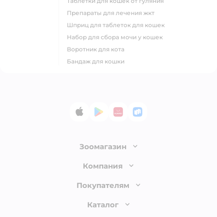
таблетки для кошек от гуляния
препараты для лечения жкт
шприц для таблеток для кошек
набор для сбора мочи у кошек
воротник для кота
бандаж для кошки
App Store
Google Play
AppGallery
RuStore
Зоомагазин
Лицензия
Компания
Как сделать заказ
О компании
Покупателям
Доставка и оплата
Раскрытие информации
Бонусные карты
Каталог
Обмен и возврат товара
Инвесторам
Электронные подарочные сертификаты