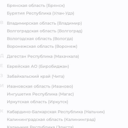
Брянская область
(Брянск)
Бурятия Республика
(Улан-Удэ)
В
Владимирская область
(Владимир)
Волгоградская область
(Волгоград)
Вологодская область
(Вологда)
Воронежская область
(Воронеж)
Д
Дагестан Республика
(Махачкала)
Е
Еврейская АО
(Биробиджан)
З
Забайкальский край
(Чита)
И
Ивановская область
(Иваново)
Ингушетия Республика
(Магас)
Иркутская область
(Иркутск)
К
Кабардино-Балкарская Республика
(Нальчик)
Калининградская область
(Калининград)
Калмыкия Республика
(Элиста)