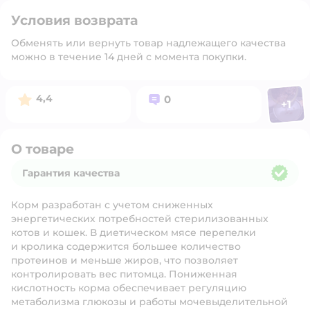
Условия возврата
Обменять или вернуть товар надлежащего качества
можно в течение 14 дней с момента покупки.
Фото п
Рейтинг:
Вопросов:
4,4
0
+
1
Откр
О товаре
Гарантия качества
Гарантия качества
Корм разработан с учетом сниженных
энергетических потребностей стерилизованных
котов и кошек. В диетическом мясе перепелки
и кролика содержится большее количество
протеинов и меньше жиров, что позволяет
контролировать вес питомца. Пониженная
кислотность корма обеспечивает регуляцию
метаболизма глюкозы и работы мочевыделительной