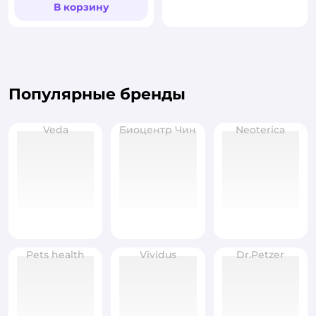
В корзину
Популярные бренды
Veda
Биоцентр Чин
Neoterica
Pets health
Vividus
Dr.Petzer