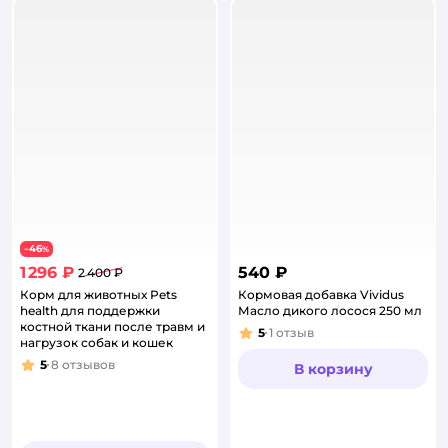
46
−
%
1 296 ₽
540 ₽
2 400 ₽
Корм для животных Pets
Кормовая добавка Vividus
health для поддержки
Масло дикого лосося 250 мл
костной ткани после травм и
5
1
отзыв
Рейтинг:
нагрузок собак и кошек
5
8
отзывов
В корзину
Рейтинг: