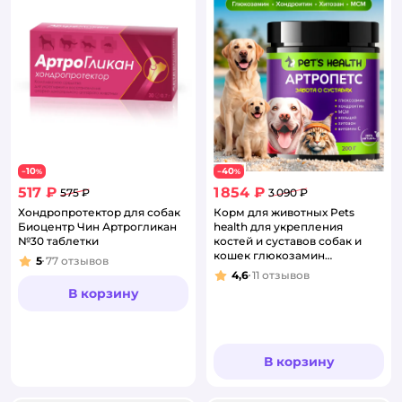
10
40
−
%
−
%
517 ₽
1 854 ₽
575 ₽
3 090 ₽
Хондропротектор для собак
Корм для животных Pets
Биоцентр Чин Артрогликан
health для укрепления
№30 таблетки
костей и суставов собак и
кошек глюкозамин
5
77
отзывов
Рейтинг:
хондроитин мсм
4,6
11
отзывов
Рейтинг:
В корзину
В корзину