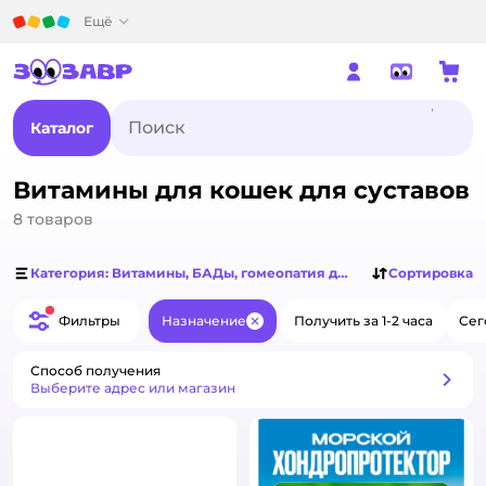
Детский мир
Ещё
Каталог
Витамины для кошек для суставов
8
товаров
Категория: Витамины, БАДы, гомеопатия для кошек
Сортировка
Фильтры
Назначение
Получить за 1-2 часа
Сег
Закрыть
Способ получения
Способ получения
Выберите адрес или магазин