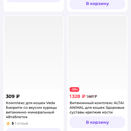
В корзину
20
−
%
309 ₽
1 328 ₽
1 661 ₽
Комплекс для кошек Veda
Витаминный комплекс ALTAI
Биоритм со вкусом курицы
ANIMAL для кошек Здоровые
витаминно-минеральный
суставы крепкие кости
48таблеток
В корзину
5
1
отзыв
Рейтинг: