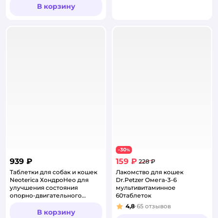
В корзину
30
−
%
939 ₽
159 ₽
228 ₽
Таблетки для собак и кошек
Лакомство для кошек
Neoterica ХондроНео для
Dr.Petzer Омега-3-6
улучшения состояния
мультивитаминное
опорно-двигательного
60таблеток
аппарата 30 таблеток
4,8
65
отзывов
Рейтинг:
В корзину