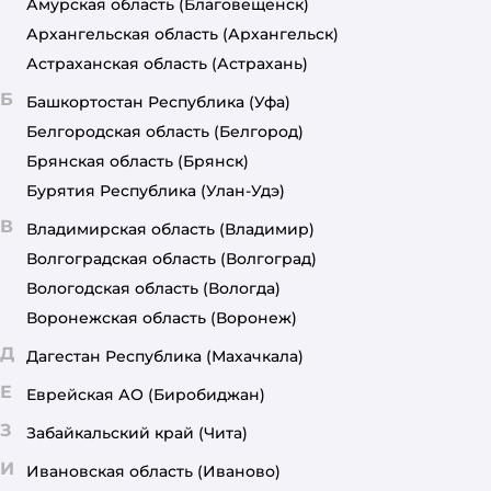
Амурская область
(Благовещенск)
Архангельская область
(Архангельск)
Астраханская область
(Астрахань)
Б
Башкортостан Республика
(Уфа)
Белгородская область
(Белгород)
Брянская область
(Брянск)
Бурятия Республика
(Улан-Удэ)
В
Владимирская область
(Владимир)
Волгоградская область
(Волгоград)
Вологодская область
(Вологда)
Воронежская область
(Воронеж)
Д
Дагестан Республика
(Махачкала)
Е
Еврейская АО
(Биробиджан)
З
Забайкальский край
(Чита)
И
Ивановская область
(Иваново)