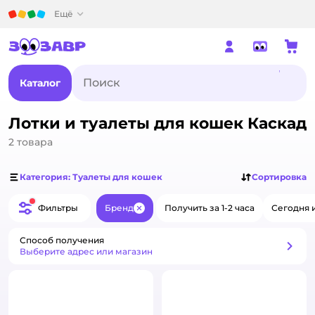
Детский мир
Ещё
Каталог
Лотки и туалеты для кошек Каскад
2
товара
Категория: Туалеты для кошек
Сортировка
Фильтры
Бренд
Получить за 1-2 часа
Сегодня 
Закрыть
Способ получения
Способ получения
Выберите адрес или магазин