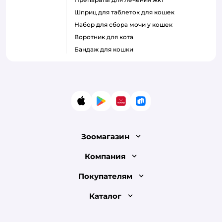
шприц для таблеток для кошек
набор для сбора мочи у кошек
воротник для кота
бандаж для кошки
App Store
Google Play
AppGallery
RuStore
Зоомагазин
Лицензия
Компания
Как сделать заказ
О компании
Покупателям
Доставка и оплата
Раскрытие информации
Бонусные карты
Каталог
Обмен и возврат товара
Инвесторам
Электронные подарочные сертификаты
Правила продажи
Товары для кошек
Пресс-центр
Проверка баланса подарочной карты