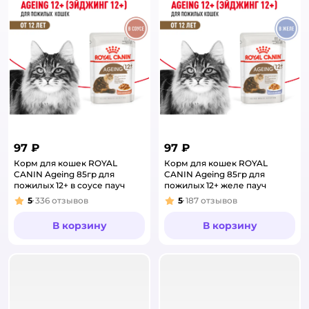
97 ₽
97 ₽
Корм для кошек ROYAL
Корм для кошек ROYAL
CANIN Ageing 85гр для
CANIN Ageing 85гр для
пожилых 12+ в соусе пауч
пожилых 12+ желе пауч
5
336
отзывов
5
187
отзывов
Рейтинг:
Рейтинг:
В корзину
В корзину