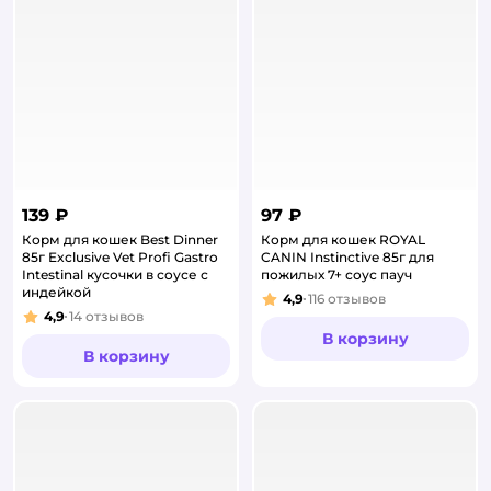
139 ₽
97 ₽
Корм для кошек Best Dinner
Корм для кошек ROYAL
85г Exclusive Vet Profi Gastro
CANIN Instinctive 85г для
Intestinal кусочки в соусе с
пожилых 7+ соус пауч
индейкой
4,9
116
отзывов
Рейтинг:
4,9
14
отзывов
Рейтинг:
В корзину
В корзину