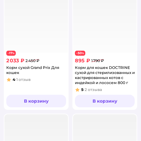
17
50
−
%
−
%
2 033 ₽
895 ₽
2 450 ₽
1 790 ₽
Корм сухой Grand Prix Для
Корм для кошек DOCTRINE
кошек
сухой для стерилизованных и
кастрированных котов с
4
1
отзыв
Рейтинг:
индейкой и лососем 800 г
5
2
отзыва
Рейтинг:
В корзину
В корзину