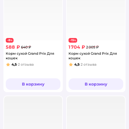
8
15
−
%
−
%
588 ₽
1 704 ₽
640 ₽
2 005 ₽
Корм сухой Grand Prix Для
Корм сухой Grand Prix Для
кошек
кошек
4,5
2
отзыва
4,5
2
отзыва
Рейтинг:
Рейтинг:
В корзину
В корзину