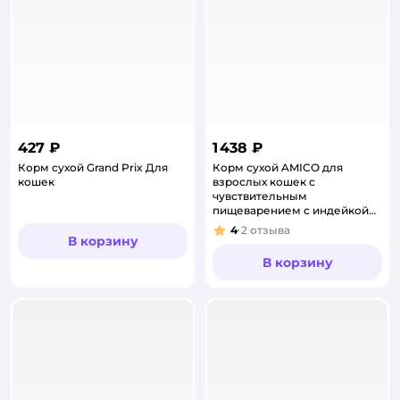
427 ₽
1 438 ₽
Корм сухой Grand Prix Для
Корм сухой AMICO для
кошек
взрослых кошек с
чувствительным
пищеварением с индейкой
1300 грамм
4
2
отзыва
Рейтинг:
В корзину
В корзину