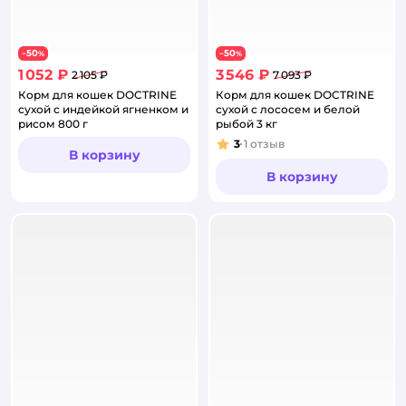
50
50
−
%
−
%
1 052 ₽
3 546 ₽
2 105 ₽
7 093 ₽
Корм для кошек DOCTRINE
Корм для кошек DOCTRINE
сухой с индейкой ягненком и
сухой с лососем и белой
рисом 800 г
рыбой 3 кг
3
1
отзыв
Рейтинг:
В корзину
В корзину