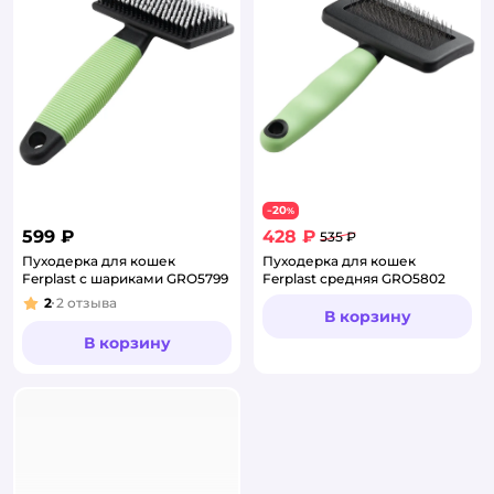
20
−
%
599 ₽
428 ₽
535 ₽
Пуходерка для кошек
Пуходерка для кошек
Ferplast с шариками GRO5799
Ferplast средняя GRO5802
2
2
отзыва
Рейтинг:
В корзину
В корзину