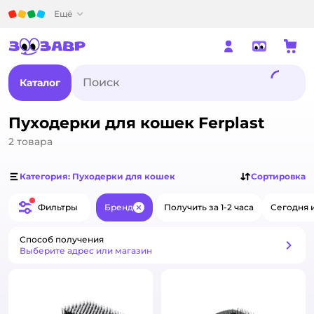
Детский мир
Ещё
Каталог
Пуходерки для кошек Ferplast
2
товара
Категория: Пуходерки для кошек
Сортировка
Фильтры
Бренд
Получить за 1-2 часа
Сегодня 
Закрыть
Способ получения
Способ получения
Выберите адрес или магазин