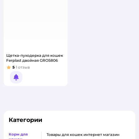
Щетка-пуходерка для кошек
Ferplast двойная GRO5806
5
1
отзыв
Рейтинг:
Уведомить о появлении
Категории
Корм для
товары для кошек интернет магазин