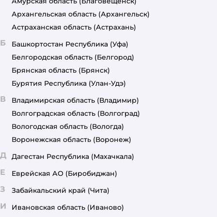
Амурская область
(Благовещенск)
Архангельская область
(Архангельск)
Астраханская область
(Астрахань)
Б
Башкортостан Республика
(Уфа)
Белгородская область
(Белгород)
Брянская область
(Брянск)
Бурятия Республика
(Улан-Удэ)
В
Владимирская область
(Владимир)
Волгоградская область
(Волгоград)
Вологодская область
(Вологда)
Воронежская область
(Воронеж)
Д
Дагестан Республика
(Махачкала)
Е
Еврейская АО
(Биробиджан)
З
Забайкальский край
(Чита)
И
Ивановская область
(Иваново)