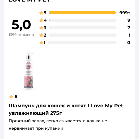
5
999+
5,0
4
9
3
7
1399 отзывов
2
1
1
0
5
Шампунь для кошек и котят I Love My Pet
увлажняющий 275г
Приятный запах, легко смывается и кошка не
нервничает при купании