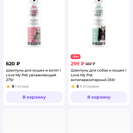
54
−
%
620 ₽
299 ₽
662 ₽
Шампунь для кошек и котят I
Шампунь для собак и кошек I
Love My Pet увлажняющий
Love My Pet
275г
антипаразитарный 255г
5
1
отзыв
5
5
отзывов
Рейтинг:
Рейтинг:
В корзину
В корзину