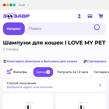
Детский мир
Ещё
Каталог
Шампуни для кошек I LOVE MY PET
2
товара
Категория: Шампуни и бальзамы для кошек
Сортировка
Фильтры
Бренд
Получить за 1-2 часа
Сегодня 
Закрыть
Способ получения
Способ получения
Выберите адрес или магазин