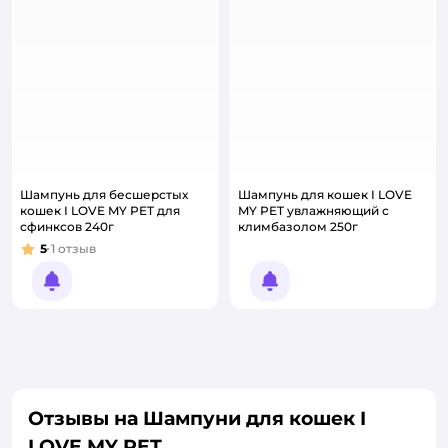
Шампунь для бесшерстых
Шампунь для кошек I LOVE
кошек I LOVE MY PET для
MY PET увлажняющий с
сфинксов 240г
климбазолом 250г
5
1
отзыв
Рейтинг:
Уведомить о появлении
Уведомить о появлении
Отзывы на Шампуни для кошек I
LOVE MY PET