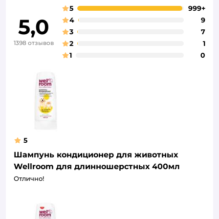
5
999+
5,0
4
9
3
7
1398 отзывов
2
1
1
0
5
Шампунь кондиционер для животных
Wellroom для длинношерстных 400мл
Отлично!