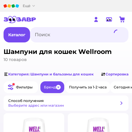
Детский мир
Ещё
Каталог
Шампуни для кошек Wellroom
10
товаров
Категория: Шампуни и бальзамы для кошек
Сортировка
Фильтры
Бренд
Получить за 1-2 часа
Сегодня 
Закрыть
Способ получения
Способ получения
Выберите адрес или магазин