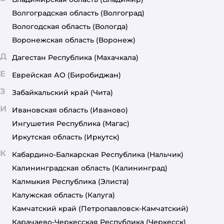
Волгоградская область
(Волгоград)
Вологодская область
(Вологда)
Воронежская область
(Воронеж)
Д
Дагестан Республика
(Махачкала)
Е
Еврейская АО
(Биробиджан)
З
Забайкальский край
(Чита)
И
Ивановская область
(Иваново)
Ингушетия Республика
(Магас)
Иркутская область
(Иркутск)
К
Кабардино-Балкарская Республика
(Нальчик)
Калининградская область
(Калининград)
Калмыкия Республика
(Элиста)
Калужская область
(Калуга)
Камчатский край
(Петропавловск-Камчатский)
Карачаево-Черкесская Республика
(Черкесск)