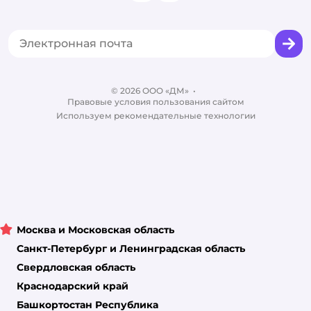
Одежда для кошек
Аренда торговых помещений
Акции
Сертификат АКИТ
Товары для собак
Горячая линия безопасности
Промокоды
Сертификаты
Корм для собак
Вакансии
Бренды
Обратная связь
Одежда для собак
Контакты
Отзывы
Карта сайта
Ветаптека
© 2026 ООО «ДМ»
Блог
•
Правовые условия пользования сайтом
Магазины сети
Используем рекомендательные технологии
Москва и Московская область
Санкт-Петербург и Ленинградская область
Свердловская область
Краснодарский край
Башкортостан Республика