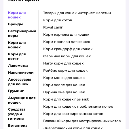
Корм для
товары для кошек интернет магазин
кошек
корм для котов
Бренды
royal canin
Ветеринарный
корм карника для кошек
корм
корм проплан для кошек
Корм для
кошек
корм грандорф для кошек
Корм для
фармина корм для кошек
котят
harty корм для кошек
Лакомства
ройбис корм для кошек
Наполнители
корм монж для кошек
Аксессуары
для кошек
корм хиллс для кошек
Груминг
пурина оне для кошек
Амуниция для
корм для кошек при мкб
кошек
корм для кошек с проблемами почек
Средства
Корм для кастрированных котов
ухода и
гигиены
влажный корм для кастрированных котов
Ветаптека
диабетический корм для кошек