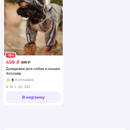
50
−
%
499 ₽
999 ₽
Дождевик для собак и кошек
Зоозавр
5
11
отзывов
Рейтинг:
S
M
L
XL
2XL
В корзину