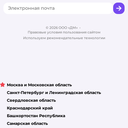
Горячая линия безопасности
Промокоды
Сертификаты
Корм для собак
Вакансии
Бренды
Обратная связь
Одежда для собак
Контакты
Отзывы
Карта сайта
Ветаптека
© 2026 ООО «ДМ»
Блог
•
Правовые условия пользования сайтом
Магазины сети
Используем рекомендательные технологии
Москва и Московская область
Санкт-Петербург и Ленинградская область
Свердловская область
Краснодарский край
Башкортостан Республика
Самарская область