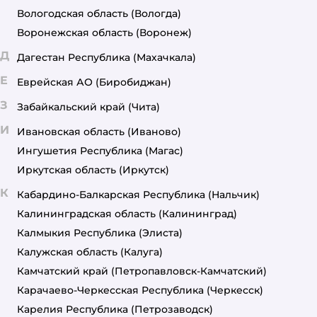
Вологодская область
(Вологда)
Воронежская область
(Воронеж)
Д
Дагестан Республика
(Махачкала)
Е
Еврейская АО
(Биробиджан)
З
Забайкальский край
(Чита)
И
Ивановская область
(Иваново)
Ингушетия Республика
(Магас)
Иркутская область
(Иркутск)
К
Кабардино-Балкарская Республика
(Нальчик)
Калининградская область
(Калининград)
Калмыкия Республика
(Элиста)
Калужская область
(Калуга)
Камчатский край
(Петропавловск-Камчатский)
Карачаево-Черкесская Республика
(Черкесск)
Карелия Республика
(Петрозаводск)