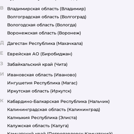
В
Владимирская область
(Владимир)
Волгоградская область
(Волгоград)
Вологодская область
(Вологда)
Воронежская область
(Воронеж)
Д
Дагестан Республика
(Махачкала)
Е
Еврейская АО
(Биробиджан)
З
Забайкальский край
(Чита)
И
Ивановская область
(Иваново)
Ингушетия Республика
(Магас)
Иркутская область
(Иркутск)
К
Кабардино-Балкарская Республика
(Нальчик)
Калининградская область
(Калининград)
Калмыкия Республика
(Элиста)
Калужская область
(Калуга)
Камчатский край
(Петропавловск-Камчатский)