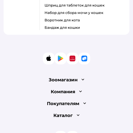
шприц для таблеток для кошек
набор для сбора мочи у кошек
воротник для кота
бандаж для кошки
App Store
Google Play
AppGallery
RuStore
Зоомагазин
Лицензия
Компания
Как сделать заказ
О компании
Покупателям
Доставка и оплата
Раскрытие информации
Бонусные карты
Каталог
Обмен и возврат товара
Инвесторам
Электронные подарочные сертификаты
Правила продажи
Товары для кошек
Пресс-центр
Проверка баланса подарочной карты
Политика конфиденциальности