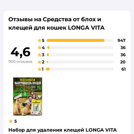
Отзывы на Средства от блох и
клещей для кошек LONGA VITA
5
947
4,6
4
36
3
36
1100 отзывов
2
20
1
61
5
Набор для удаления клещей LONGA VITA