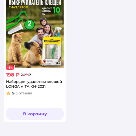
5
−
%
198 ₽
209 ₽
Набор для удаления клещей
LONGA VITA КН-2021
5
3
отзыва
Рейтинг:
В корзину