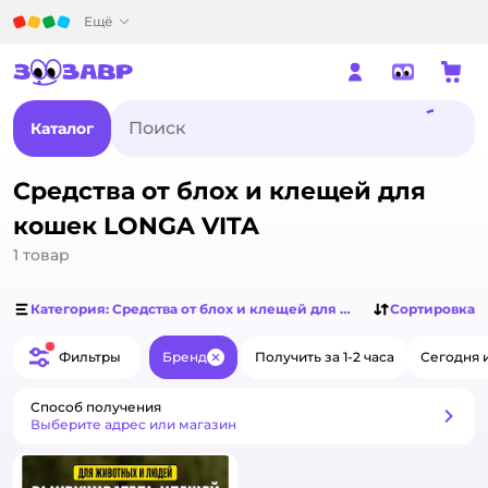
Детский мир
Ещё
Каталог
Средства от блох и клещей для
кошек LONGA VITA
1
товар
Категория: Средства от блох и клещей для кошек
Сортировка
Фильтры
Бренд
Получить за 1-2 часа
Сегодня 
Закрыть
Способ получения
Способ получения
Выберите адрес или магазин