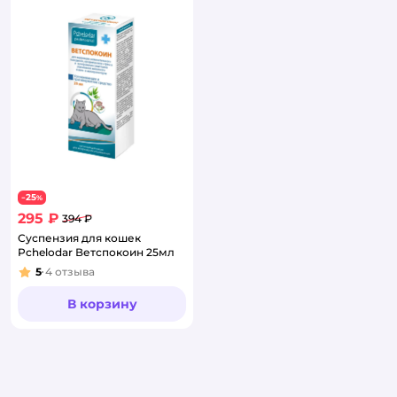
25
−
%
295 ₽
394 ₽
Суспензия для кошек
Pchelodar Ветспокоин 25мл
5
4
отзыва
Рейтинг:
В корзину