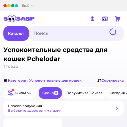
Детский мир
Ещё
Каталог
Успокоительные средства для
кошек Pchelodar
1
товар
Категория: Успокоительные для кошек
Сортировка
Фильтры
Бренд
Получить за 1-2 часа
Сегодня 
Закрыть
Способ получения
Способ получения
Выберите адрес или магазин