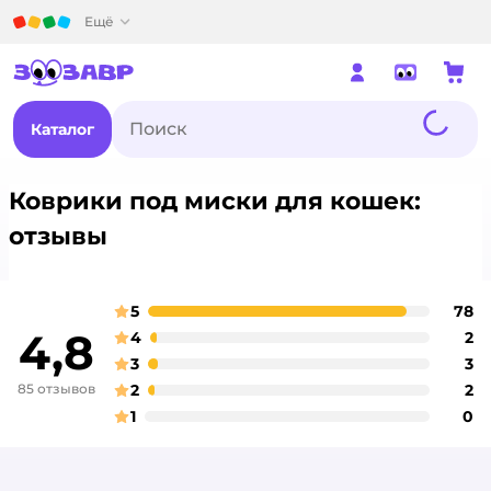
Детский мир
Ещё
Каталог
Коврики под миски для кошек:
отзывы
5
78
о
оценка
4,8
4
2
о
оценка
3
3
о
оценка
85 отзывов
2
2
о
оценка
1
0
о
оценка