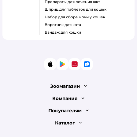
препараты для лечения жкт
шприц для таблеток для кошек
набор для сбора мочи у кошек
воротник для кота
бандаж для кошки
App Store
Google Play
AppGallery
RuStore
Зоомагазин
Лицензия
Компания
Как сделать заказ
О компании
Покупателям
Доставка и оплата
Раскрытие информации
Бонусные карты
Каталог
Обмен и возврат товара
Инвесторам
Электронные подарочные сертификаты
Правила продажи
Товары для кошек
Пресс-центр