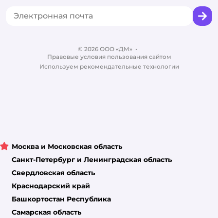
Товары для собак
Горячая линия безопасности
Промокоды
Сертификаты
Корм для собак
Вакансии
Бренды
Обратная связь
Одежда для собак
Контакты
Отзывы
Карта сайта
Ветаптека
© 2026 ООО «ДМ»
Блог
•
Правовые условия пользования сайтом
Магазины сети
Используем рекомендательные технологии
Москва и Московская область
Санкт-Петербург и Ленинградская область
Свердловская область
Краснодарский край
Башкортостан Республика
Самарская область