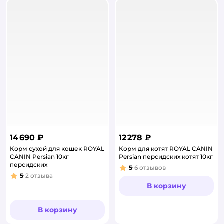
14 690 ₽
12 278 ₽
Корм сухой для кошек ROYAL
Корм для котят ROYAL CANIN
CANIN Persian 10кг
Persian персидских котят 10кг
персидских
5
6
отзывов
Рейтинг:
5
2
отзыва
Рейтинг:
В корзину
В корзину