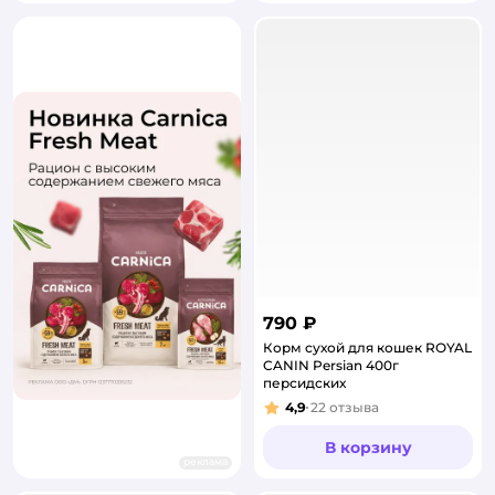
790 ₽
Корм сухой для кошек ROYAL
CANIN Persian 400г
персидских
4,9
22
отзыва
Рейтинг:
В корзину
реклама