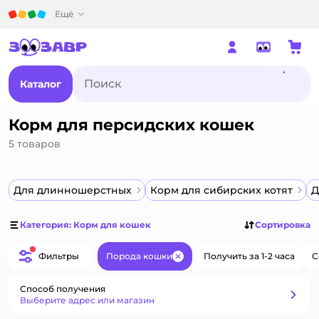
Детский мир
Ещё
Каталог
Корм для персидских кошек
5
товаров
Для длинношерстных
Корм для сибирских котят
Д
Категория: Корм для кошек
Сортировка
Фильтры
Порода кошки
Получить за 1-2 часа
С
Закрыть
Способ получения
Способ получения
Выберите адрес или магазин