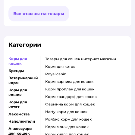
Все отзывы на товары
Категории
Корм для
товары для кошек интернет магазин
кошек
корм для котов
Бренды
royal canin
Ветеринарный
корм карника для кошек
корм
корм проплан для кошек
Корм для
кошек
корм грандорф для кошек
Корм для
фармина корм для кошек
котят
harty корм для кошек
Лакомства
ройбис корм для кошек
Наполнители
корм монж для кошек
Аксессуары
для кошек
корм хиллс для кошек