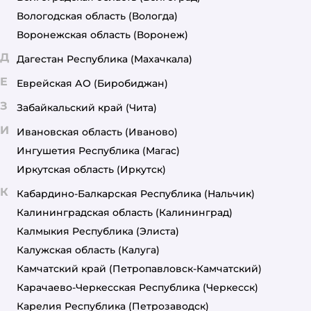
Вологодская область
(Вологда)
Воронежская область
(Воронеж)
Д
Дагестан Республика
(Махачкала)
Е
Еврейская АО
(Биробиджан)
З
Забайкальский край
(Чита)
И
Ивановская область
(Иваново)
Ингушетия Республика
(Магас)
Иркутская область
(Иркутск)
К
Кабардино-Балкарская Республика
(Нальчик)
Калининградская область
(Калининград)
Калмыкия Республика
(Элиста)
Калужская область
(Калуга)
Камчатский край
(Петропавловск-Камчатский)
Карачаево-Черкесская Республика
(Черкесск)
Карелия Республика
(Петрозаводск)