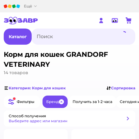
Детский мир
Ещё
Каталог
Корм для кошек GRANDORF
VETERINARY
14
товаров
Категория: Корм для кошек
Сортировка
Фильтры
Бренд
Получить за 1-2 часа
Сегодня 
Закрыть
Способ получения
Способ получения
Выберите адрес или магазин