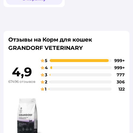
Отзывы на Корм для кошек
GRANDORF VETERINARY
5
999+
4,9
4
999+
3
777
67496 отзывов
2
306
1
122