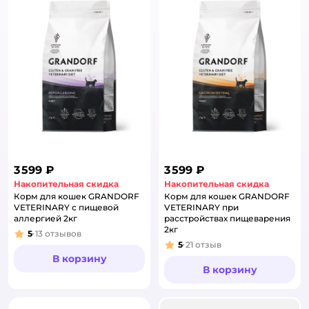
3 599 ₽
3 599 ₽
Накопительная скидка
Накопительная скидка
Корм для кошек GRANDORF
Корм для кошек GRANDORF
VETERINARY с пищевой
VETERINARY при
аллергией 2кг
расстройствах пищеварения
2кг
5
13
отзывов
Рейтинг:
5
21
отзыв
Рейтинг:
В корзину
В корзину