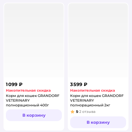
1 099 ₽
3 599 ₽
Накопительная скидка
Накопительная скидка
Корм для кошек GRANDORF
Корм для кошек GRANDORF
VETERINARY
VETERINARY
полнорационный 400г
полнорационный 2кг
5
2
отзыва
Рейтинг:
В корзину
В корзину