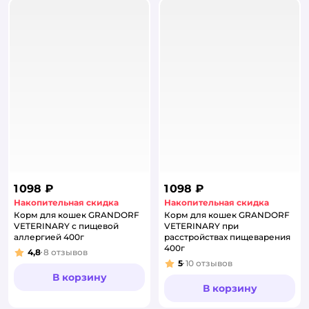
1 098 ₽
1 098 ₽
Накопительная скидка
Накопительная скидка
Корм для кошек GRANDORF
Корм для кошек GRANDORF
VETERINARY с пищевой
VETERINARY при
аллергией 400г
расстройствах пищеварения
400г
4,8
8
отзывов
Рейтинг:
5
10
отзывов
Рейтинг:
В корзину
В корзину