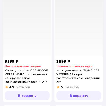
3 599 ₽
3 599 ₽
Накопительная скидка
Накопительная скидка
Корм для кошек GRANDORF
Корм для кошек GRANDORF
VETERINARY для склонных к
VETERINARY при
набору веса при
расстройствах пищеварения
мочекаменной болезни 2кг
2кг
4,9
7
отзывов
5
5
отзывов
Рейтинг:
Рейтинг:
В корзину
В корзину