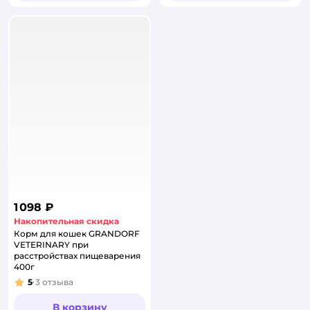
1 098 ₽
Накопительная скидка
Корм для кошек GRANDORF
VETERINARY при
расстройствах пищеварения
400г
5
3
отзыва
Рейтинг:
В корзину