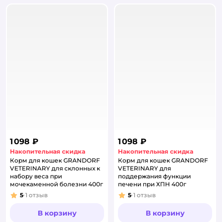
1 098 ₽
1 098 ₽
Накопительная скидка
Накопительная скидка
Корм для кошек GRANDORF
Корм для кошек GRANDORF
VETERINARY для склонных к
VETERINARY для
набору веса при
поддержания функции
мочекаменной болезни 400г
печени при ХПН 400г
5
1
отзыв
5
1
отзыв
Рейтинг:
Рейтинг:
В корзину
В корзину