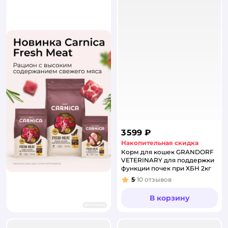
3 599 ₽
Накопительная скидка
Корм для кошек GRANDORF
VETERINARY для поддержки
функции почек при ХБН 2кг
5
10
отзывов
Рейтинг:
В корзину
реклама