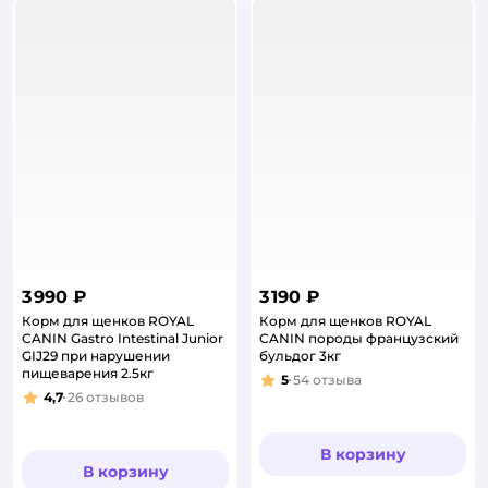
3 990 ₽
3 190 ₽
Корм для щенков ROYAL
Корм для щенков ROYAL
CANIN Gastro Intestinal Junior
CANIN породы французский
GIJ29 при нарушении
бульдог 3кг
пищеварения 2.5кг
5
54
отзыва
Рейтинг:
4,7
26
отзывов
Рейтинг:
В корзину
В корзину