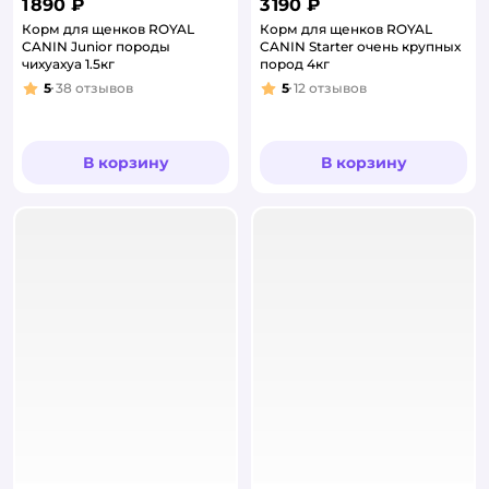
1 890 ₽
3 190 ₽
Корм для щенков ROYAL
Корм для щенков ROYAL
CANIN Junior породы
CANIN Starter очень крупных
чихуахуа 1.5кг
пород 4кг
5
38
отзывов
5
12
отзывов
Рейтинг:
Рейтинг:
В корзину
В корзину