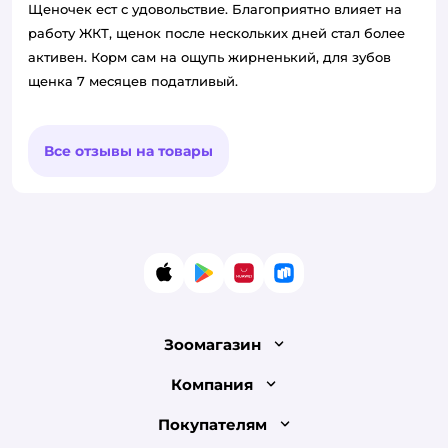
Щеночек ест с удовольствие. Благоприятно влияет на
работу ЖКТ, щенок после нескольких дней стал более
активен. Корм сам на ощупь жирненький, для зубов
щенка 7 месяцев податливый.
Все отзывы на товары
App Store
Google Play
AppGallery
RuStore
Зоомагазин
Лицензия
Компания
Как сделать заказ
О компании
Покупателям
Доставка и оплата