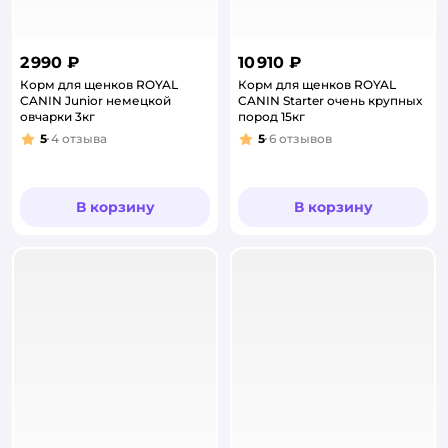
2 990 ₽
10 910 ₽
Корм для щенков ROYAL
Корм для щенков ROYAL
CANIN Junior немецкой
CANIN Starter очень крупных
овчарки 3кг
пород 15кг
5
4
отзыва
5
6
отзывов
Рейтинг:
Рейтинг:
В корзину
В корзину