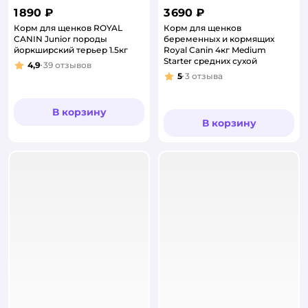
1 890 ₽
3 690 ₽
Корм для щенков ROYAL
Корм для щенков
CANIN Junior породы
беременных и кормящих
йоркширский терьер 1.5кг
Royal Canin 4кг Medium
Starter средних сухой
4,9
39
отзывов
Рейтинг:
5
3
отзыва
Рейтинг:
В корзину
В корзину