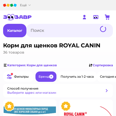
Детский мир
Ещё
Каталог
Корм для щенков ROYAL CANIN
36
товаров
Категория: Корм для щенков
Сортировка
Фильтры
Бренд
Получить за 1-2 часа
Сегодня 
Закрыть
Способ получения
Способ получения
Выберите адрес или магазин