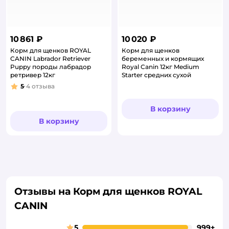
10 861 ₽
10 020 ₽
Корм для щенков ROYAL
Корм для щенков
CANIN Labrador Retriever
беременных и кормящих
Puppy породы лабрадор
Royal Canin 12кг Medium
ретривер 12кг
Starter средних сухой
5
4
отзыва
Рейтинг:
В корзину
В корзину
Отзывы на Корм для щенков ROYAL
CANIN
5
999+