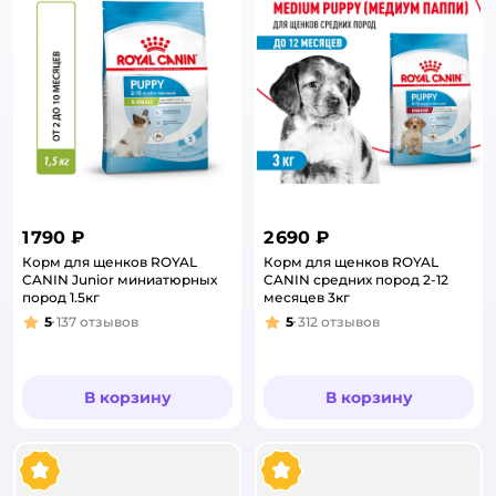
1 790 ₽
2 690 ₽
Корм для щенков ROYAL
Корм для щенков ROYAL
CANIN Junior миниатюрных
CANIN средних пород 2-12
пород 1.5кг
месяцев 3кг
5
137
отзывов
5
312
отзывов
Рейтинг:
Рейтинг:
В корзину
В корзину