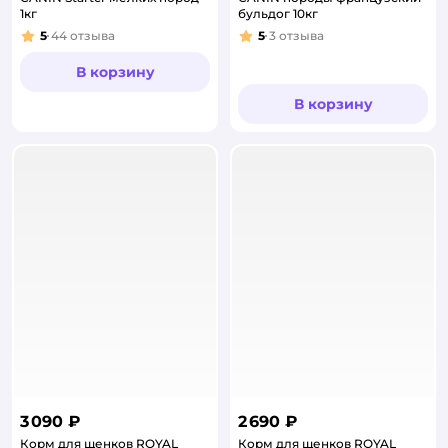
1кг
бульдог 10кг
5
44
отзыва
5
3
отзыва
Рейтинг:
Рейтинг:
В корзину
В корзину
3 090 ₽
2 690 ₽
Корм для щенков ROYAL
Корм для щенков ROYAL