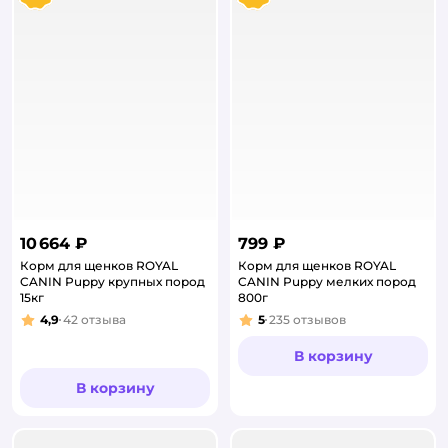
10 664 ₽
799 ₽
Корм для щенков ROYAL
Корм для щенков ROYAL
CANIN Puppy крупных пород
CANIN Puppy мелких пород
15кг
800г
4,9
42
отзыва
5
235
отзывов
Рейтинг:
Рейтинг:
В корзину
В корзину