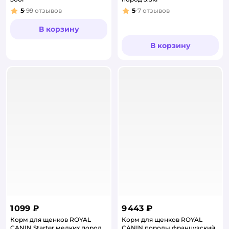
5
99
отзывов
5
7
отзывов
Рейтинг:
Рейтинг:
В корзину
В корзину
1 099 ₽
9 443 ₽
Корм для щенков ROYAL
Корм для щенков ROYAL
CANIN Starter мелких пород
CANIN породы французский