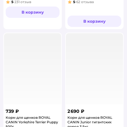
5
231
отзыв
5
62
отзыва
Рейтинг:
Рейтинг:
В корзину
В корзину
739 ₽
2 690 ₽
Корм для щенков ROYAL
Корм для щенков ROYAL
CANIN Yorkshire Terrier Puppy
CANIN Junior гигантских
500г
пород 3.5кг