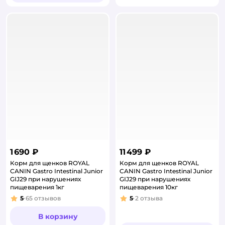
1 690 ₽
11 499 ₽
Корм для щенков ROYAL
Корм для щенков ROYAL
CANIN Gastro Intestinal Junior
CANIN Gastro Intestinal Junior
GIJ29 при нарушениях
GIJ29 при нарушениях
пищеварения 1кг
пищеварения 10кг
5
65
отзывов
5
2
отзыва
Рейтинг:
Рейтинг:
В корзину