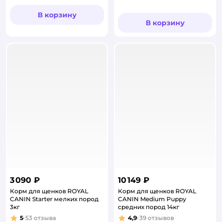
В корзину
В корзину
3 090 ₽
10 149 ₽
Корм для щенков ROYAL
Корм для щенков ROYAL
CANIN Starter мелких пород
CANIN Medium Puppy
3кг
средних пород 14кг
5
53
отзыва
4,9
39
отзывов
Рейтинг:
Рейтинг: