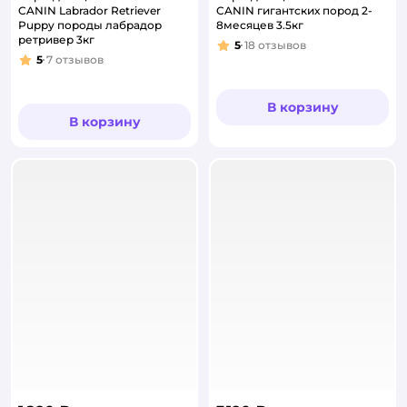
CANIN Labrador Retriever
CANIN гигантских пород 2-
Puppy породы лабрадор
8месяцев 3.5кг
ретривер 3кг
5
18
отзывов
Рейтинг:
5
7
отзывов
Рейтинг:
В корзину
В корзину