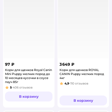
97 ₽
3 649 ₽
Корм для щенков Royal Canin
Корм для щенков ROYAL
Mini Puppy мелких пород до
CANIN Puppy мелких пород
10 месяцев кусочки в соусе
4кг
пауч 85г
4,9
110
отзывов
Рейтинг:
5
406
отзывов
Рейтинг:
В корзину
В корзину