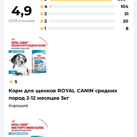
4,9
4
104
3
51
5209 отзывов
2
20
1
8
5
Корм для щенков ROYAL CANIN средних
пород 2-12 месяцев 3кг
Хороший