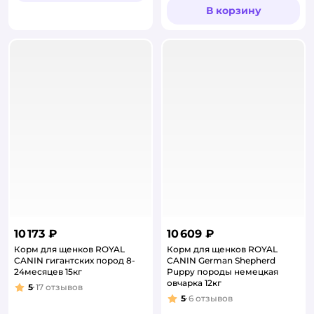
В корзину
10 173 ₽
10 609 ₽
Корм для щенков ROYAL
Корм для щенков ROYAL
CANIN гигантских пород 8-
CANIN German Shepherd
24месяцев 15кг
Puppy породы немецкая
овчарка 12кг
5
17
отзывов
Рейтинг:
5
6
отзывов
Рейтинг: