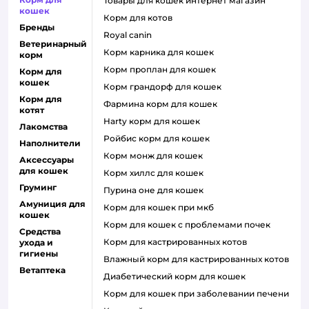
товары для кошек интернет магазин
кошек
корм для котов
Бренды
royal canin
Ветеринарный
корм карника для кошек
корм
корм проплан для кошек
Корм для
кошек
корм грандорф для кошек
Корм для
фармина корм для кошек
котят
harty корм для кошек
Лакомства
ройбис корм для кошек
Наполнители
корм монж для кошек
Аксессуары
для кошек
корм хиллс для кошек
Груминг
пурина оне для кошек
Амуниция для
корм для кошек при мкб
кошек
корм для кошек с проблемами почек
Средства
Корм для кастрированных котов
ухода и
гигиены
влажный корм для кастрированных котов
Ветаптека
диабетический корм для кошек
корм для кошек при заболевании печени