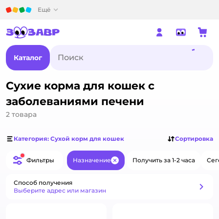
Детский мир
Ещё
Каталог
Сухие корма для кошек с
заболеваниями печени
2
товара
Категория: Сухой корм для кошек
Сортировка
Фильтры
Назначение
Получить за 1-2 часа
Сег
Закрыть
Способ получения
Способ получения
Выберите адрес или магазин