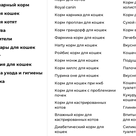
корм для кошек класса
нарный корм
royal canin
холис
ля кошек
корм карника для кошек
корм 
я котят
корм проплан для кошек
сухой
тва
корм грандорф для кошек
корм
фармина корм для кошек
лечеб
ители
harty корм для кошек
вкусн
уары для кошек
ройбис корм для кошек
коша
г
корм монж для кошек
поду
ия для кошек
корм хиллс для кошек
пало
а ухода и гигиены
пурина оне для кошек
вкусн
ка
кошачий наполнитель для
корм для кошек при мкб
туалет
корм для кошек с проблемами
кукурузный наполнитель для
почек
кошачь
Корм для кастрированных
котов
глиня
влажный корм для
впитывающий наполнитель
кастрированных котов
для ко
диабетический корм для
силикагель для кошачьего
кошек
туалет