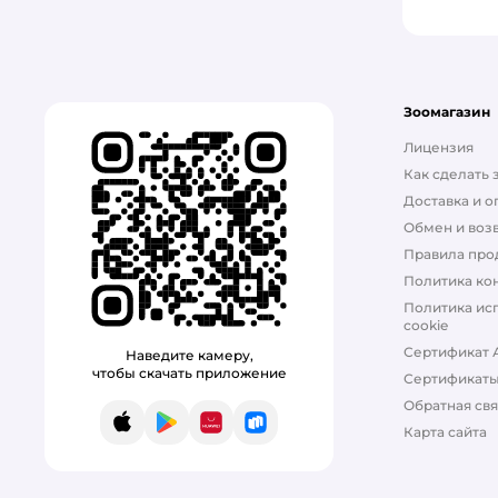
Зоомагазин
Лицензия
Как сделать 
Доставка и о
Обмен и возв
Правила про
Политика ко
Политика ис
cookie
Сертификат 
Наведите камеру,
чтобы скачать приложение
Сертификат
Обратная свя
App Store
Google Play
AppGallery
RuStore
Карта сайта