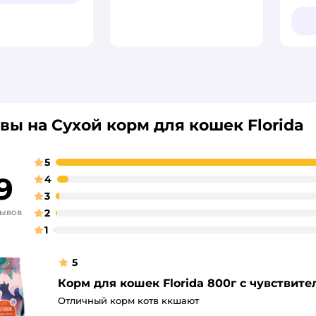
Рей
вы на Сухой корм для кошек Florida
5
9
4
3
зывов
2
1
5
Корм для кошек Florida 800г с чувстви
Отличный корм котв ккшают