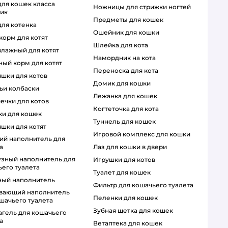
ножницы для стрижки ногтей
тик
предметы для кошек
для котенка
ошейник для кошки
 корм для котят
шлейка для кота
 влажный для котят
намордник на кота
ный корм для котят
переноска для кота
яшки для котов
домик для кошки
чьи колбаски
лежанка для кошек
шечки для котов
когтеточка для кота
чки для кошек
туннель для кошек
яшки для котят
игровой комплекс для кошки
а
лаз для кошки в двери
игрушки для котов
его туалета
туалет для кошек
ный наполнитель
фильтр для кошачьего туалета
пеленки для кошек
шачьего туалета
зубная щетка для кошек
а
ветаптека для кошек