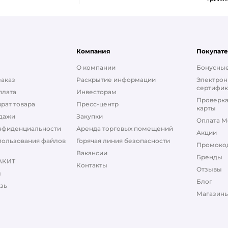
Компания
Покупат
О компании
Бонусные
заказ
Раскрытие информации
Электрон
сертифик
плата
Инвесторам
Проверка
рат товара
Пресс-центр
карты
дажи
Закупки
Оплата М
нфиденциальности
Аренда торговых помещений
Акции
пользования файлов
Горячая линия безопасности
Промоко
Вакансии
Бренды
АКИТ
Контакты
Отзывы
ы
Блог
зь
Магазины