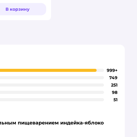
тинг:
В корзину
999+
749
251
98
51
тельным пищеварением индейка-яблоко