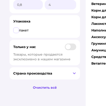
Ветери
Molina
Корм д
MONGE
Корм дл
Упаковка
Лакомс
NALAPU
Наполн
пакет
Pet-a-Pet
Аксесс
Грумин
PREMIER
Только у нас
Амуниц
Prime Ever
Товары, которые продаются 
Средств
эксклюзивно в нашем магазине
PRO PLAN
Ветапте
ProBalance
Страна производства
Profifeed
Очистить всё
Reva Care
RoxFox