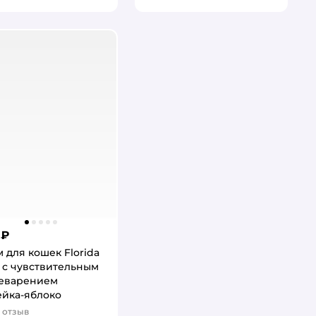
 ₽
 для кошек Florida
 с чувствительным
еварением
йка-яблоко
отзыв