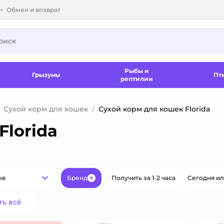
Обмен и возврат
ки.
Рыбы и
Грызуны
Пт
рептилии
Сухой корм для кошек
Сухой корм для кошек Florida
Florida
ые
Бренд
Получить за 1-2 часа
Сегодня ил
Популярные
Закрыть
ть всё