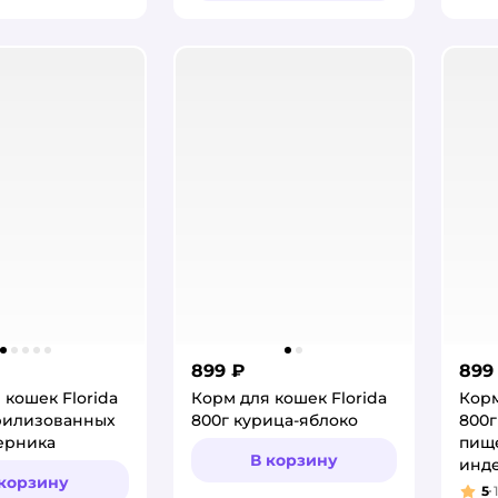
899 ₽
899
 кошек Florida
Корм для кошек Florida
Корм
рилизованных
800г курица-яблоко
800г
ерника
пищ
В корзину
инде
 корзину
5
1