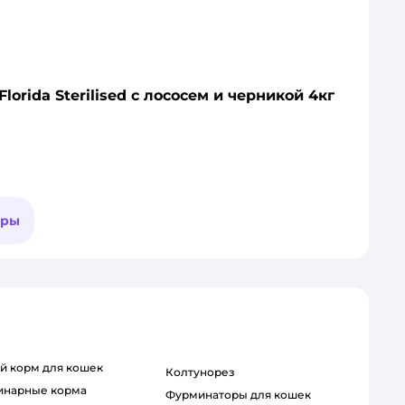
orida Sterilised с лососем и черникой 4кг
ары
ий корм для кошек
колтунорез
ринарные корма
фурминаторы для кошек