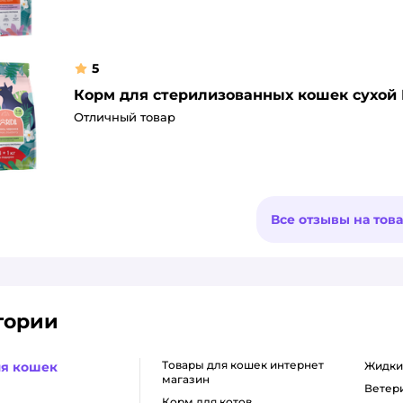
5
Корм для стерилизованных кошек сухой Fl
Отличный товар
Все отзывы на тов
гории
товары для кошек интернет
ля кошек
жидк
магазин
вете
корм для котов