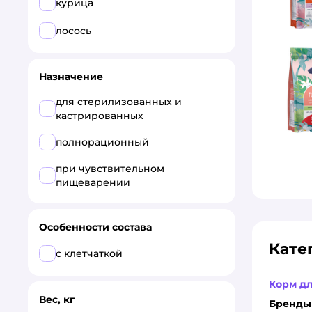
курица
ENSO
лосось
Eukanuba
Назначение
Farmina
для стерилизованных и
Grand Prix
кастрированных
GRANDORF
полнорационный
GRANDORF FRESH
при чувствительном
пищеварении
GRANDORF VETERINARY
Harty
Особенности состава
Jump!
Кате
с клетчаткой
Karmy
Корм д
Вес, кг
KiesKis
Бренды