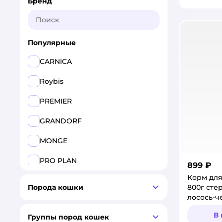
Бренд
Популярные
CARNICA
Roybis
PREMIER
GRANDORF
MONGE
PRO PLAN
899 ₽
Корм для
ROYAL CANIN
800г сте
Порода кошки
лосось-ч
Harty
В
Группы пород кошек
Pet-a-Pet