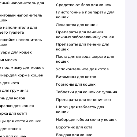
средство от блох для кошек
глистогонные препараты для
кошек
ошек
лекарства для кошек
препараты для лечения
его туалета
кожных заболеваний у кошек
препараты для печени для
ошек
кошек
ссуары для кошек
паста для вывода шерсти для
чья миска
кошек
ик под миску для кошек
успокоительное для котов
ейнер для корма кошек
витамины для котов
а для кота
гормоны для кошек
ы для груминга
таблетки для кошек от гуляния
унь для котов
препараты для лечения жкт
царапки для кошек
шприц для таблеток для
кошек
ерка для котят
набор для сбора мочи у кошек
ицы для когтей кошки
воротник для кота
а для кошек
бандаж для кошки
ер для кошек