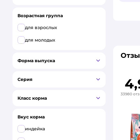
GRANDORF FRESH
Возрастная группа
Все
для взрослых
Florida
для молодых
AlphaPet
Отзы
Форма выпуска
AMICO
AWARD
4,
Серия
Best Dinner
33980 от
Класс корма
BOWL WOW
CARNICA
Вкус корма
DOCTRINE
индейка
ECATS