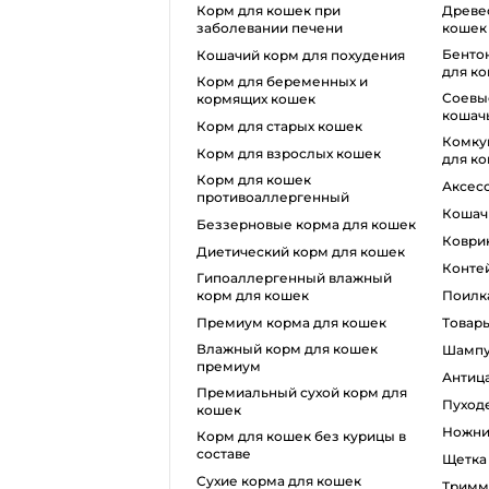
корм для кошек при
древесный наполнитель для
заболевании печени
кошек
бентонитовый наполнитель
кошачий корм для похудения
для к
корм для беременных и
соевые наполнители для
кормящих кошек
кошачь
корм для старых кошек
комкующийся наполнитель
корм для взрослых кошек
для к
корм для кошек
аксе
противоаллергенный
коша
беззерновые корма для кошек
ковр
диетический корм для кошек
конт
гипоаллергенный влажный
корм для кошек
поилк
премиум корма для кошек
товар
влажный корм для кошек
шамп
премиум
анти
премиальный сухой корм для
пуход
кошек
ножн
корм для кошек без курицы в
составе
щетк
сухие корма для кошек
тримм