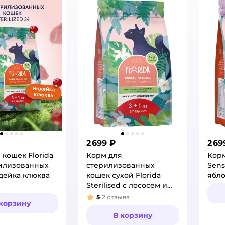
2 699 ₽
2 69
 кошек Florida
Корм для
Корм
рилизованных
стерилизованных
Sens
дейка клюква
кошек сухой Florida
ябло
Sterilised с лососем и
черникой 4кг
5
2
отзыва
Рейтинг:
 корзину
В корзину