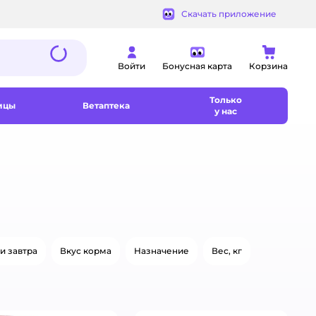
Скачать приложение
Войти
Бонусная карта
Корзина
Только
ицы
Ветаптека
у нас
и завтра
Вкус корма
Назначение
Вес, кг