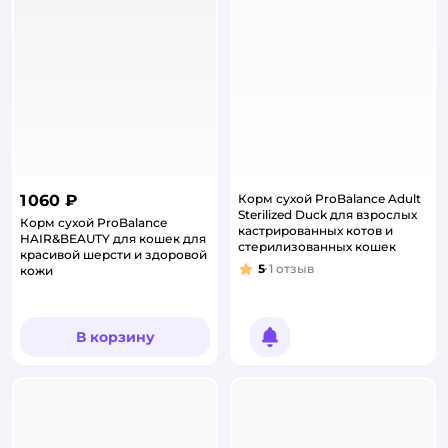
1 060 ₽
Корм сухой ProBalance Adult
Sterilized Duck для взрослых
Корм сухой ProBalance
кастрированных котов и
HAIR&BEAUTY для кошек для
стерилизованных кошек
красивой шерсти и здоровой
5
1
отзыв
кожи
Рейтинг:
В корзину
Уведомить о появлении