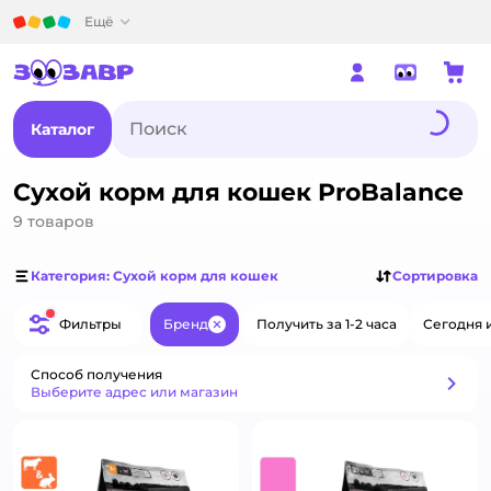
Детский мир
Ещё
Каталог
Сухой корм для кошек ProBalance
9
товаров
Категория: Сухой корм для кошек
Сортировка
Фильтры
Бренд
Получить за 1-2 часа
Сегодня 
Закрыть
Способ получения
Способ получения
Выберите адрес или магазин