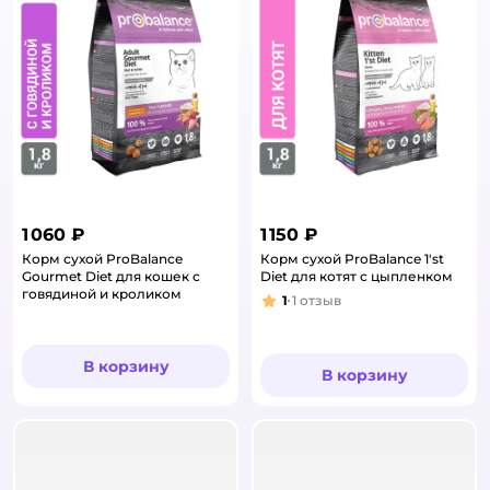
1 060 ₽
1 150 ₽
Корм сухой ProBalance
Корм сухой ProBalance 1'st
Gourmet Diet для кошек с
Diet для котят с цыпленком
говядиной и кроликом
1
1
отзыв
Рейтинг:
В корзину
В корзину