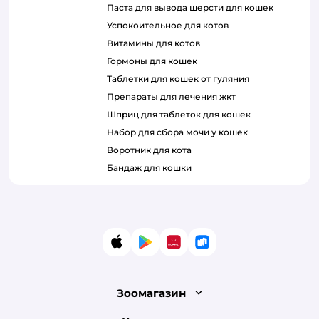
паста для вывода шерсти для кошек
успокоительное для котов
витамины для котов
гормоны для кошек
таблетки для кошек от гуляния
препараты для лечения жкт
шприц для таблеток для кошек
набор для сбора мочи у кошек
воротник для кота
бандаж для кошки
App Store
Google Play
AppGallery
RuStore
Зоомагазин
Лицензия