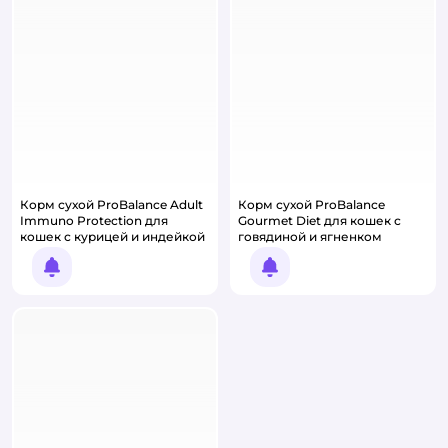
Корм сухой ProBalance Adult
Корм сухой ProBalance
Immuno Protection для
Gourmet Diet для кошек с
кошек с курицей и индейкой
говядиной и ягненком
Уведомить о появлении
Уведомить о появлении