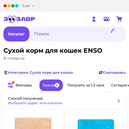
Детский мир
Ещё
Каталог
Сухой корм для кошек ENSO
8
товаров
Категория: Сухой корм для кошек
Сортировка
Фильтры
Бренд
Получить за 1-2 часа
Сегодня 
Закрыть
Способ получения
Способ получения
Выберите адрес или магазин