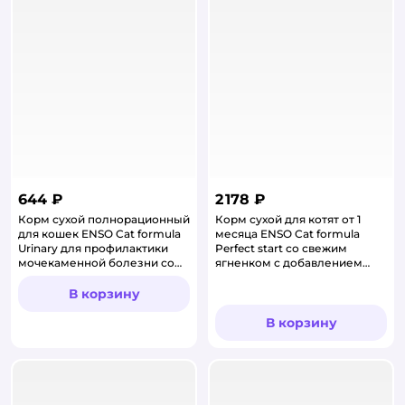
644 ₽
2 178 ₽
Корм сухой полнорационный
Корм сухой для котят от 1
для кошек ENSO Cat formula
месяца ENSO Cat formula
Urinary для профилактики
Perfect start со свежим
мочекаменной болезни со
ягненком с добавлением
свежей уткой 0.35кг
тыквы 1.5кг
В корзину
В корзину