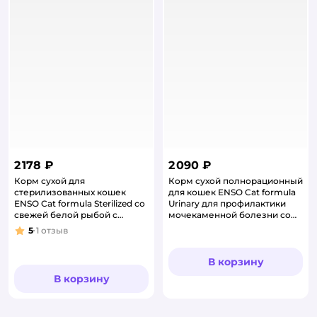
2 178 ₽
2 090 ₽
Корм сухой для
Корм сухой полнорационный
стерилизованных кошек
для кошек ENSO Cat formula
ENSO Cat formula Sterilized со
Urinary для профилактики
свежей белой рыбой с
мочекаменной болезни со
добавлением клюквы 1.5кг
свежей уткой 1.5кг
5
1
отзыв
Рейтинг:
В корзину
В корзину