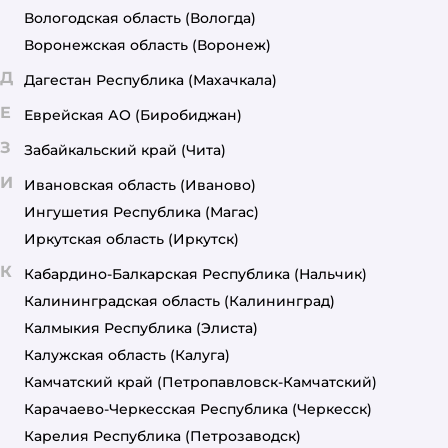
Вологодская область
(Вологда)
Воронежская область
(Воронеж)
Д
Дагестан Республика
(Махачкала)
Е
Еврейская АО
(Биробиджан)
З
Забайкальский край
(Чита)
И
Ивановская область
(Иваново)
Ингушетия Республика
(Магас)
Иркутская область
(Иркутск)
К
Кабардино-Балкарская Республика
(Нальчик)
Калининградская область
(Калининград)
Калмыкия Республика
(Элиста)
Калужская область
(Калуга)
Камчатский край
(Петропавловск-Камчатский)
Карачаево-Черкесская Республика
(Черкесск)
Карелия Республика
(Петрозаводск)