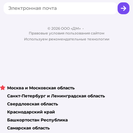
Промокоды
Сертификаты
Корм для собак
Вакансии
Бренды
Обратная связь
Одежда для собак
Контакты
Отзывы
Карта сайта
Ветаптека
© 2026 ООО «ДМ»
Блог
•
Правовые условия пользования сайтом
Магазины сети
Используем рекомендательные технологии
Москва и Московская область
Санкт-Петербург и Ленинградская область
Свердловская область
Краснодарский край
Башкортостан Республика
Самарская область