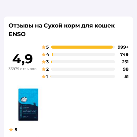
Отзывы на Сухой корм для кошек
ENSO
5
999+
4,9
4
749
3
251
33979 отзывов
2
98
1
51
5