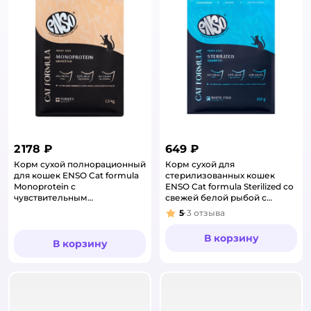
2 178 ₽
649 ₽
Корм сухой полнорационный
Корм сухой для
для кошек ENSO Cat formula
стерилизованных кошек
Monoprotein с
ENSO Cat formula Sterilized со
чувствительным
свежей белой рыбой с
пищеварением со свежей
добавлением клюквы 0.35кг
5
3
отзыва
Рейтинг:
индейкой 1.5кг
В корзину
В корзину