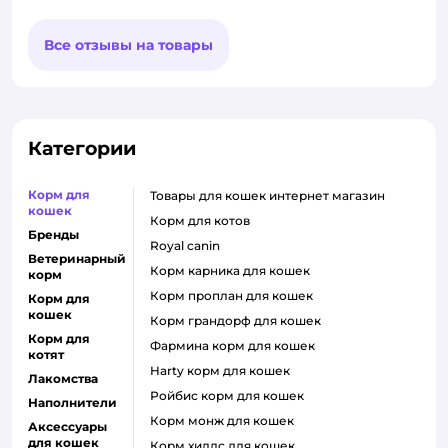
Все отзывы на товары
Категории
Корм для
товары для кошек интернет магазин
кошек
корм для котов
Бренды
royal canin
Ветеринарный
корм карника для кошек
корм
корм проплан для кошек
Корм для
кошек
корм грандорф для кошек
Корм для
фармина корм для кошек
котят
harty корм для кошек
Лакомства
ройбис корм для кошек
Наполнители
корм монж для кошек
Аксессуары
для кошек
корм хиллс для кошек