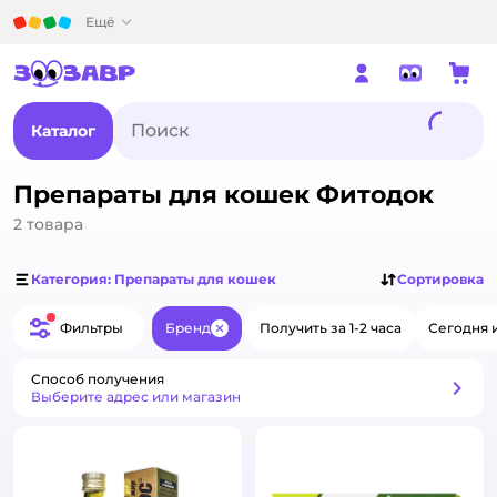
Детский мир
Ещё
Каталог
Препараты для кошек Фитодок
2
товара
Категория: Препараты для кошек
Сортировка
Фильтры
Бренд
Получить за 1-2 часа
Сегодня 
Закрыть
Способ получения
Способ получения
Выберите адрес или магазин