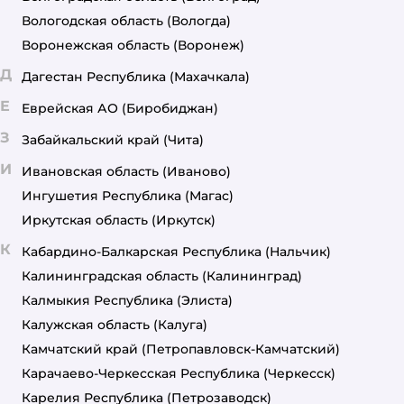
Вологодская область
(Вологда)
Воронежская область
(Воронеж)
Д
Дагестан Республика
(Махачкала)
Е
Еврейская АО
(Биробиджан)
З
Забайкальский край
(Чита)
И
Ивановская область
(Иваново)
Ингушетия Республика
(Магас)
Иркутская область
(Иркутск)
К
Кабардино-Балкарская Республика
(Нальчик)
Калининградская область
(Калининград)
Калмыкия Республика
(Элиста)
Калужская область
(Калуга)
Камчатский край
(Петропавловск-Камчатский)
Карачаево-Черкесская Республика
(Черкесск)
Карелия Республика
(Петрозаводск)