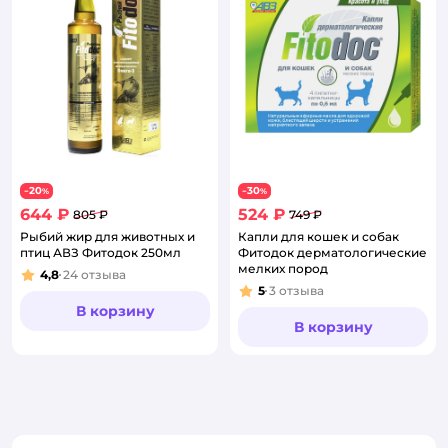
20
30
−
%
−
%
644 ₽
524 ₽
805 ₽
749 ₽
Рыбий жир для животных и
Капли для кошек и собак
птиц АВЗ Фитодок 250мл
Фитодок дерматологические
мелких пород
4,8
24
отзыва
Рейтинг:
5
3
отзыва
Рейтинг:
В корзину
В корзину