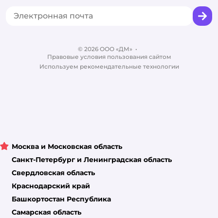
Товары для собак
Горячая линия безопасности
Промокоды
Сертификаты
Корм для собак
Вакансии
Бренды
Обратная связь
Одежда для собак
Контакты
Отзывы
Карта сайта
Ветаптека
© 2026 ООО «ДМ»
Блог
•
Правовые условия пользования сайтом
Магазины сети
Используем рекомендательные технологии
Москва и Московская область
Санкт-Петербург и Ленинградская область
Свердловская область
Краснодарский край
Башкортостан Республика
Самарская область