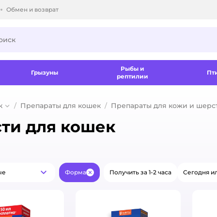
Обмен и возврат
ки.
Рыбы и
Грызуны
Пт
рептилии
к
Препараты для кошек
Препараты для кожи и шерс
сти для кошек
ые
Форма
Получить за 1-2 часа
Сегодня ил
Популярные
Закрыть