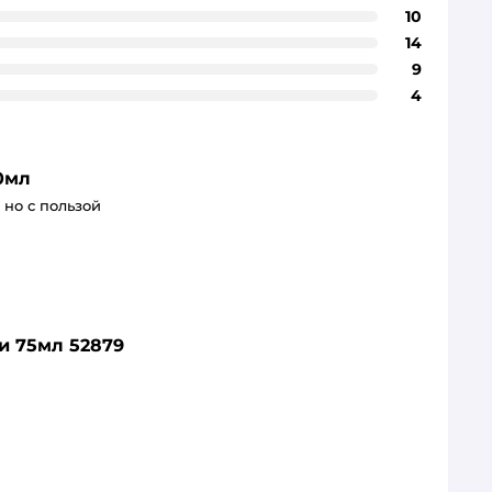
10
14
9
4
0мл
 но с пользой
и 75мл 52879