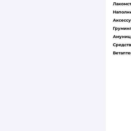
Лакомс
Наполн
Аксесс
Грумин
Амуниц
Средств
Ветапте