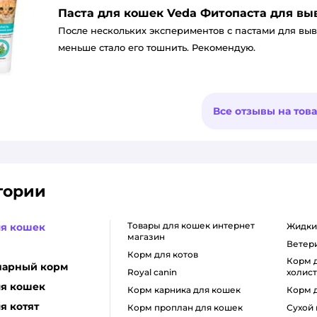
Паста для кошек Veda Фитопаста для в
После нескольких экспериментов с пастами для выво
меньше стало его тошнить. Рекомендую.
Все отзывы на тов
гории
товары для кошек интернет
ля кошек
жидк
магазин
вете
корм для котов
корм для кошек класса
нарный корм
royal canin
холис
ля кошек
корм карника для кошек
корм 
я котят
корм проплан для кошек
сухой