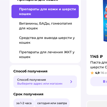
Препараты для кожи и шерсти
кошек
Витамины, БАДы, гомеопатия
для кошек
Средства для вывода шерсти у
кошек
Препараты для лечения ЖКТ у
1 145 ₽
кошек
Паста дл
шерсти C
Способ получения
4,9
116
о
Рейтинг
Способ получения
В
Способ получения
Выберите адрес или магазин
Срок получения
за 1-2 часа
сегодня или завтра