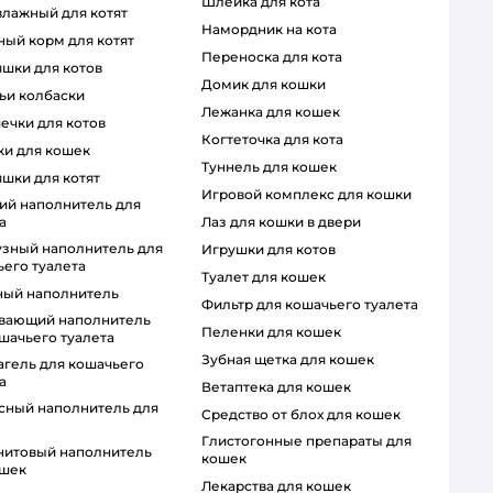
шлейка для кота
 влажный для котят
намордник на кота
ный корм для котят
переноска для кота
яшки для котов
домик для кошки
чьи колбаски
лежанка для кошек
шечки для котов
когтеточка для кота
чки для кошек
туннель для кошек
яшки для котят
игровой комплекс для кошки
а
лаз для кошки в двери
игрушки для котов
его туалета
туалет для кошек
ный наполнитель
фильтр для кошачьего туалета
пеленки для кошек
шачьего туалета
зубная щетка для кошек
а
ветаптека для кошек
средство от блох для кошек
глистогонные препараты для
кошек
ошек
лекарства для кошек