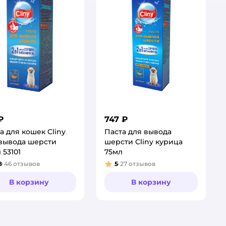
₽
747 ₽
а для кошек Cliny
Паста для вывода
вывода шерсти
шерсти Cliny курица
 53101
75мл
8
46
отзывов
5
27
отзывов
тинг:
Рейтинг:
В корзину
В корзину