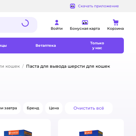
Скачать приложение
Войти
Бонусная карта
Корзина
Только
ицы
Ветаптека
у нас
ти кошек
Паста для вывода шерсти для кошек
Очистить всё
и завтра
Бренд
Цена