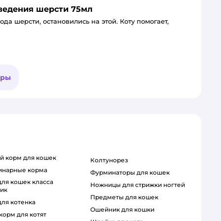
ыведения шерсти 75мл
да шерсти, остановились на этой. Коту помогает,
ары
ий корм для кошек
колтунорез
ринарные корма
фурминаторы для кошек
ножницы для стрижки ногтей
тик
предметы для кошек
для котенка
ошейник для кошки
 корм для котят