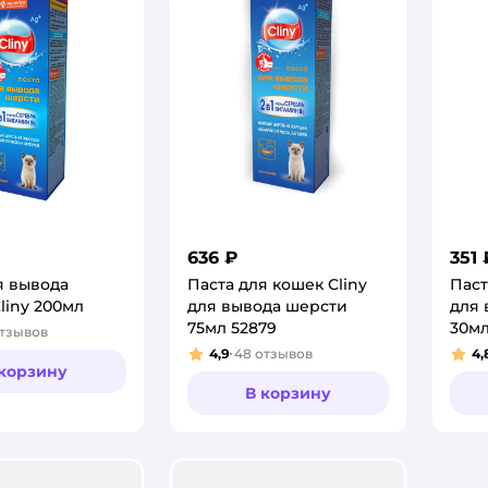
636 ₽
351 
я вывода
Паста для кошек Cliny
Паст
liny 200мл
для вывода шерсти
для 
75мл 52879
30мл
тзывов
:
4,9
48
отзывов
4,
Рейтинг:
Рей
 корзину
В корзину