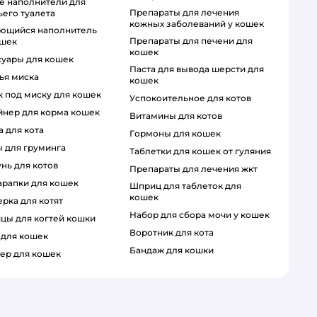
препараты для лечения
его туалета
кожных заболеваний у кошек
препараты для печени для
ошек
кошек
ссуары для кошек
паста для вывода шерсти для
чья миска
кошек
ик под миску для кошек
успокоительное для котов
ейнер для корма кошек
витамины для котов
а для кота
гормоны для кошек
ы для груминга
таблетки для кошек от гуляния
унь для котов
препараты для лечения жкт
царапки для кошек
шприц для таблеток для
кошек
ерка для котят
набор для сбора мочи у кошек
ицы для когтей кошки
воротник для кота
а для кошек
бандаж для кошки
ер для кошек