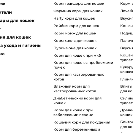
тва
корм грандорф для кошек
корм
фармина корм для кошек
лечеб
ители
harty корм для кошек
вкусн
уары для кошек
ройбис корм для кошек
коша
г
корм монж для кошек
поду
ия для кошек
корм хиллс для кошек
пало
а ухода и гигиены
пурина оне для кошек
вкусн
ка
кошачий наполнитель для
корм для кошек при мкб
туалет
корм для кошек с проблемами
кукурузный наполнитель для
почек
кошачь
Корм для кастрированных
котов
глиня
влажный корм для
впитывающий наполнитель
кастрированных котов
для ко
диабетический корм для
силикагель для кошачьего
кошек
туалет
корм для кошек при
древесный наполнитель для
заболевании печени
кошек
бентонитовый наполнитель
кошачий корм для похудения
для к
корм для беременных и