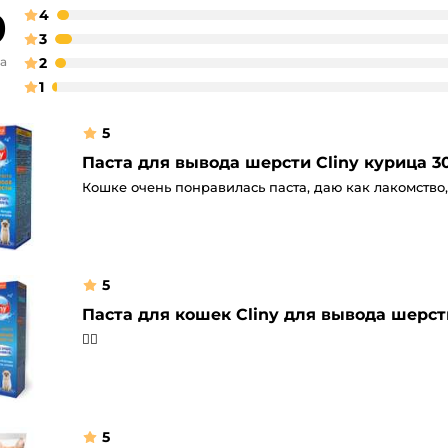
9
4
3
ва
2
1
5
Паста для вывода шерсти Cliny курица 3
Кошке очень понравилась паста, даю как лакомство,
5
Паста для кошек Cliny для вывода шерст
👍🏻
5