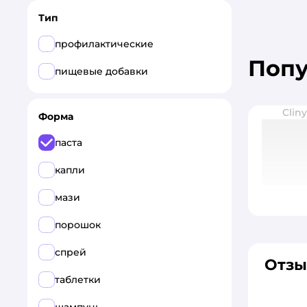
Тип
профилактические
Поп
пищевые добавки
Clin
Форма
паста
капли
мази
порошок
спрей
Отзы
таблетки