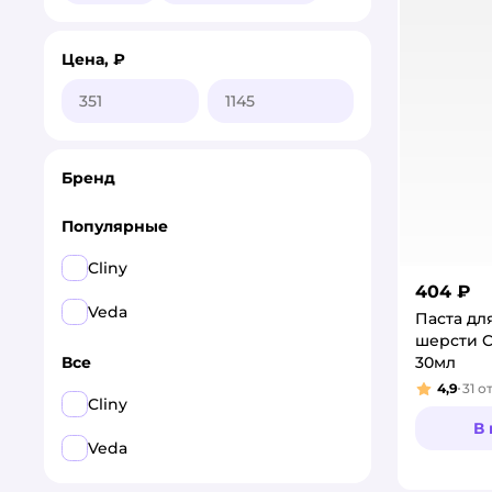
Цена, ₽
Бренд
Популярные
Cliny
404 ₽
Veda
Паста дл
шерсти C
30мл
Все
4,9
31
о
Рейтинг
Cliny
В
Veda