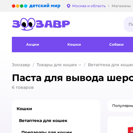
Детский мир
Москва и область
Магазины
Выбор адреса достав
Акции
Кошки
Собаки
Зоозавр
Товары для кошек
Ветаптека для коше
Паста для вывода шер
6
товаров
Популярн
Кошки
Ветаптека для кошек
Препараты для кошек