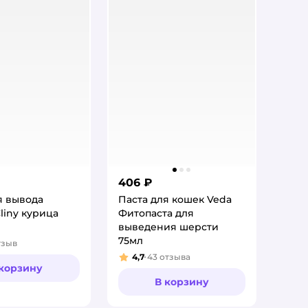
406 ₽
я вывода
Паста для кошек Veda
liny курица
Фитопаста для
выведения шерсти
75мл
тзыв
:
4,7
43
отзыва
Рейтинг:
 корзину
В корзину