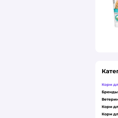
Кате
Корм д
Бренды
Ветери
Корм д
Корм дл