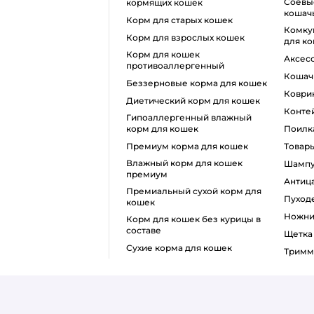
соевые наполнители для
кормящих кошек
кошачь
корм для старых кошек
комкующийся наполнитель
корм для взрослых кошек
для к
корм для кошек
аксе
противоаллергенный
коша
беззерновые корма для кошек
ковр
диетический корм для кошек
конт
гипоаллергенный влажный
корм для кошек
поилк
премиум корма для кошек
товар
влажный корм для кошек
шамп
премиум
анти
премиальный сухой корм для
пуход
кошек
ножн
корм для кошек без курицы в
составе
щетк
сухие корма для кошек
тримм