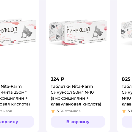
324 ₽
825
 Nita-Farm
Таблетки Nita-Farm
Табл
-Нита 250мг
Синуксол 50мг №10
Сину
ксициллин +
(амоксициллин +
№10 
овая кислота)
клавулановая кислота)
клав
тзывов
5
36
отзывов
5
:
Рейтинг:
Рей
 корзину
В корзину