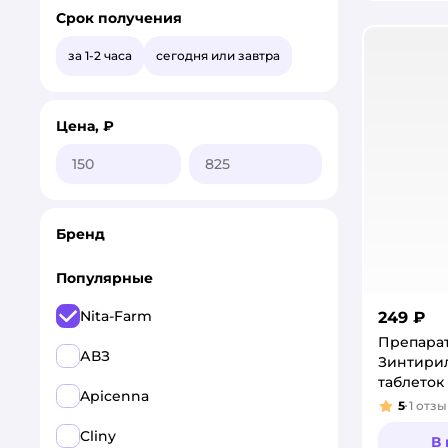
Срок получения
за 1-2 часа
сегодня или завтра
Цена, ₽
Бренд
Популярные
Nita-Farm
249 ₽
Препарат
АВЗ
Зинтирил
таблеток
Apicenna
5
1
отзы
Рейтинг
Cliny
В