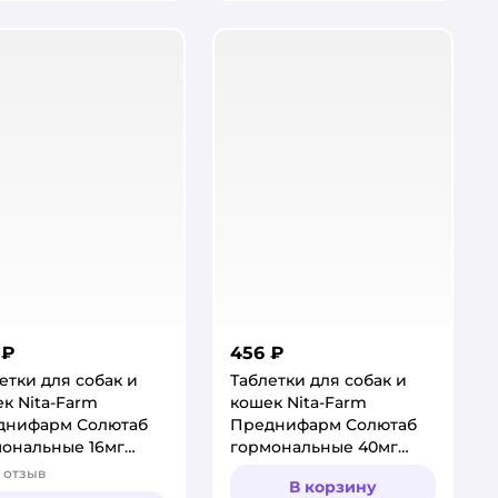
 ₽
456 ₽
етки для собак и
Таблетки для собак и
к Nita-Farm
кошек Nita-Farm
днифарм Солютаб
Преднифарм Солютаб
ональные 16мг
гормональные 40мг
блеток
10таблеток
отзыв
тинг:
В корзину