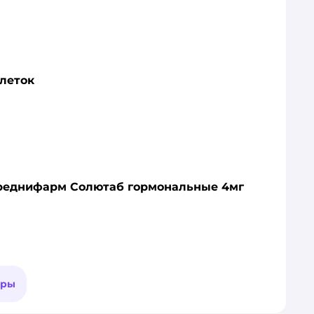
блеток
 Преднифарм Солютаб гормональные 4мг
ары