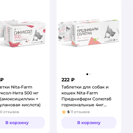
 ₽
222 ₽
етки Nita-Farm
Таблетки для собак и
ксол-Нита 500 мг
кошек Nita-Farm
(амоксициллин +
Преднифарм Солютаб
улановая кислота)
гормональные 4мг
20таблеток
10
отзывов
5
11
отзывов
тинг:
Рейтинг:
В корзину
В корзину