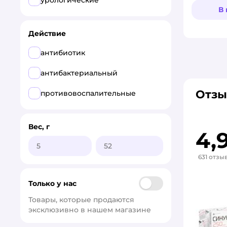
CitoDerm
урологические
В
Cliny
Действие
Okvet
антибиотик
Pchelodar
антибактериальный
Veda
Отзы
противовоспалительные
АВЗ
ПРОМОМЕД здоровье
Вес, г
животных
4,
Фитодок
631 отзы
Экохимтех
Только у нас
Товары, которые продаются 
эксклюзивно в нашем магазине