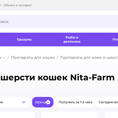
Обмен и возврат
ки.
Рыбы и
Грызуны
Пт
рептилии
к
Препараты для кошек
Препараты для кожи и шерс
 шерсти кошек Nita-Farm
ые
Бренд
Получить за 1-2 часа
Сегодня ил
Популярные
Закрыть