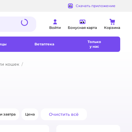
Скачать приложение
Войти
Бонусная карта
Корзина
Только
ицы
Ветаптека
у нас
ти кошек
Очистить всё
и завтра
Цена