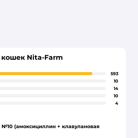
 кошек Nita-Farm
593
10
14
10
4
г №10 (амоксициллин + клавулановая