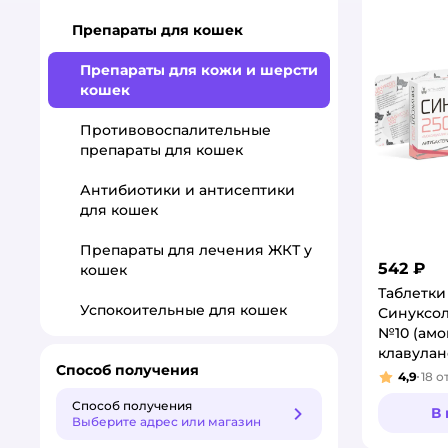
Препараты для кошек
Препараты для кожи и шерсти
кошек
Противовоспалительные
препараты для кошек
Антибиотики и антисептики
для кошек
Препараты для лечения ЖКТ у
542 ₽
кошек
Таблетки
Успокоительные для кошек
Синуксол
№10 (амо
клавулан
Способ получения
4,9
18
о
Рейтинг
Способ получения
В
Способ получения
Выберите адрес или магазин