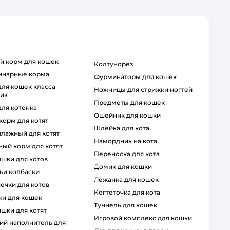
ий корм для кошек
колтунорез
ринарные корма
фурминаторы для кошек
ножницы для стрижки ногтей
тик
предметы для кошек
для котенка
ошейник для кошки
 корм для котят
шлейка для кота
 влажный для котят
намордник на кота
ный корм для котят
переноска для кота
яшки для котов
домик для кошки
чьи колбаски
лежанка для кошек
шечки для котов
когтеточка для кота
чки для кошек
туннель для кошек
яшки для котят
игровой комплекс для кошки