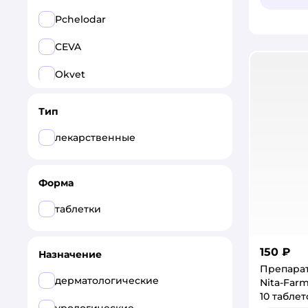
Pchelodar
CEVA
Okvet
CitoDerm
Тип
Veda
лекарственные
ПРОМОМЕД здоровье
животных
Форма
Все
таблетки
Nita-Farm
150 ₽
Apicenna
Назначение
Препара
CEVA
дерматологические
Nita-Far
10 таблет