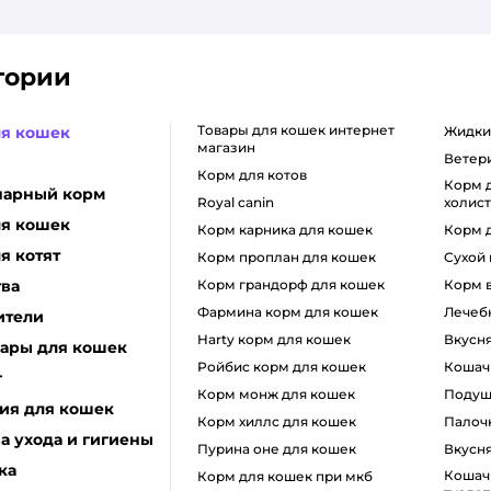
гории
товары для кошек интернет
ля кошек
жидк
магазин
вете
корм для котов
корм для кошек класса
нарный корм
royal canin
холис
ля кошек
корм карника для кошек
корм 
я котят
корм проплан для кошек
сухой
тва
корм грандорф для кошек
корм
фармина корм для кошек
лечеб
ители
harty корм для кошек
вкусн
уары для кошек
ройбис корм для кошек
коша
г
корм монж для кошек
поду
ия для кошек
корм хиллс для кошек
пало
а ухода и гигиены
пурина оне для кошек
вкусн
ка
кошачий наполнитель для
корм для кошек при мкб