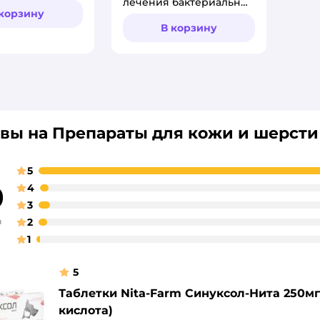
лечения бактериальных
 корзину
инфекций 200мг
В корзину
5таблеток
вы на Препараты для кожи и шерсти
5
9
4
3
в
2
1
5
Таблетки Nita-Farm Синуксол-Нита 250м
кислота)