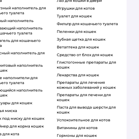
а
лаз для кошки в двери
игрушки для котов
его туалета
туалет для кошек
ный наполнитель
фильтр для кошачьего туалета
пеленки для кошек
шачьего туалета
зубная щетка для кошек
а
ветаптека для кошек
средство от блох для кошек
глистогонные препараты для
кошек
ошек
лекарства для кошек
препараты для лечения
его туалета
кожных заболеваний у кошек
препараты для печени для
ошек
кошек
ссуары для кошек
паста для вывода шерсти для
чья миска
кошек
ик под миску для кошек
успокоительное для котов
ейнер для корма кошек
витамины для котов
а для кота
гормоны для кошек