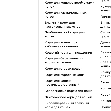
туалет
корм для кошек с проблемами
кукурузный наполнитель для
почек
кошачь
Корм для кастрированных
котов
глиня
влажный корм для
впитывающий наполнитель
кастрированных котов
для ко
диабетический корм для
силикагель для кошачьего
кошек
туалет
корм для кошек при
древесный наполнитель для
заболевании печени
кошек
бентонитовый наполнитель
кошачий корм для похудения
для к
корм для беременных и
соевые наполнители для
кормящих кошек
кошачь
корм для старых кошек
комкующийся наполнитель
корм для взрослых кошек
для к
корм для кошек
аксе
противоаллергенный
коша
беззерновые корма для кошек
ковр
диетический корм для кошек
конт
гипоаллергенный влажный
корм для кошек
поилк