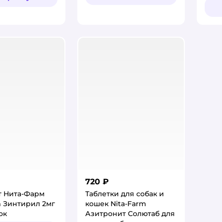
720 ₽
т Нита-Фарм
Таблетки для собак и
m Зинтирил 2мг
кошек Nita-Farm
ок
Азитронит Солютаб для