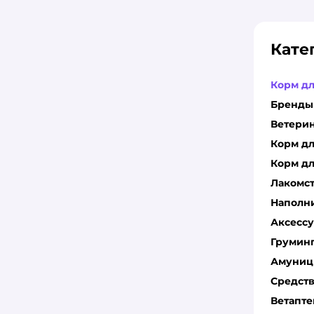
Кате
Корм д
Бренды
Ветери
Корм д
Корм дл
Лакомс
Наполн
Аксесс
Грумин
Амуниц
Средств
Ветапте