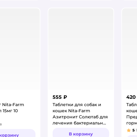
555 ₽
420
 Nita-Farm
Таблетки для собак и
Табл
 15мг 10
кошек Nita-Farm
коше
Азитронит Солютаб для
Пре
лечения бактериальных
горм
в
:
инфекций 40мг
20та
5
1
Рей
В корзину
 корзину
5таблеток