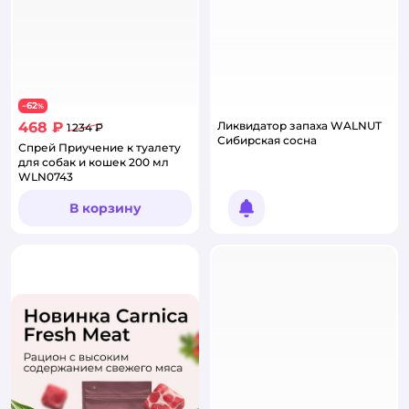
62
−
%
468 ₽
Ликвидатор запаха WALNUT
1 234 ₽
Сибирская сосна
Спрей Приучение к туалету
для собак и кошек 200 мл
WLN0743
В корзину
Уведомить о появлении