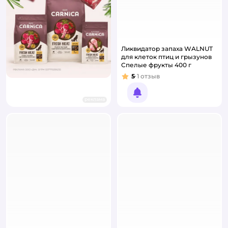
Ликвидатор запаха WALNUT
для клеток птиц и грызунов
Спелые фрукты 400 г
5
1
отзыв
Рейтинг:
Уведомить о появлении
реклама