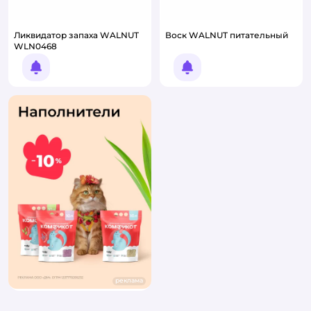
Ликвидатор запаха WALNUT
Воск WALNUT питательный
WLN0468
Уведомить о появлении
Уведомить о появлении
реклама