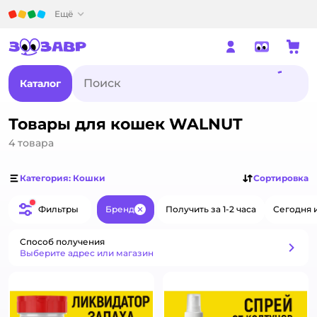
Детский мир
Ещё
Каталог
Товары для кошек WALNUT
4
товара
Категория: Кошки
Сортировка
Фильтры
Бренд
Получить за 1-2 часа
Сегодня 
Закрыть
Способ получения
Способ получения
Выберите адрес или магазин