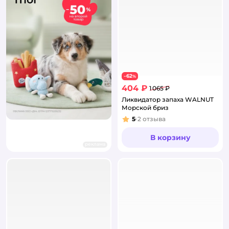
62
−
%
404 ₽
1 065 ₽
Ликвидатор запаха WALNUT
Морской бриз
5
2
отзыва
Рейтинг:
В корзину
реклама