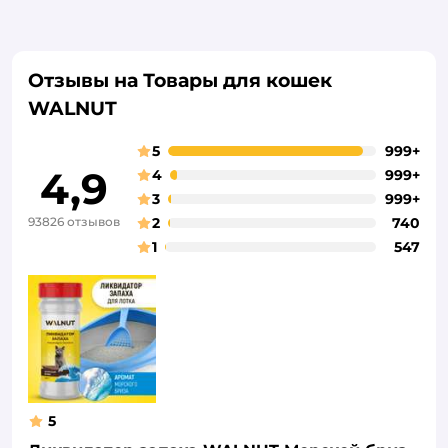
Отзывы на Товары для кошек
WALNUT
5
999+
4,9
4
999+
3
999+
93826 отзывов
2
740
1
547
5