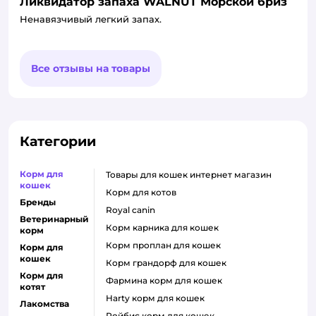
Ликвидатор запаха WALNUT Морской бриз
Ненавязчивый легкий запах.
Все отзывы на товары
Категории
Корм для
товары для кошек интернет магазин
кошек
корм для котов
Бренды
royal canin
Ветеринарный
корм карника для кошек
корм
корм проплан для кошек
Корм для
кошек
корм грандорф для кошек
Корм для
фармина корм для кошек
котят
harty корм для кошек
Лакомства
ройбис корм для кошек