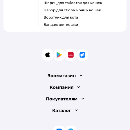
шприц для таблеток для кошек
набор для сбора мочи у кошек
воротник для кота
бандаж для кошки
App Store
Google Play
AppGallery
RuStore
Зоомагазин
Лицензия
Компания
Как сделать заказ
О компании
Покупателям
Доставка и оплата
Раскрытие информации
Бонусные карты
Каталог
Обмен и возврат товара
Инвесторам
Электронные подарочные сертификаты
Правила продажи
Товары для кошек
Пресс-центр
Проверка баланса подарочной карты
Политика конфиденциальности
Корм для кошек