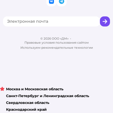
Закупки
ВКонтакте
Telegram
Оплата Мокка
Политика использования файлов cookie
Одежда для кошек
Аренда торговых помещений
Акции
Сертификат АКИТ
Товары для собак
Горячая линия безопасности
Промокоды
Сертификаты
Корм для собак
Вакансии
Бренды
Обратная связь
Одежда для собак
Контакты
Отзывы
Карта сайта
Ветаптека
© 2026 ООО «ДМ»
Блог
•
Правовые условия пользования сайтом
Магазины сети
Используем рекомендательные технологии
Москва и Московская область
Санкт-Петербург и Ленинградская область
Свердловская область
Краснодарский край