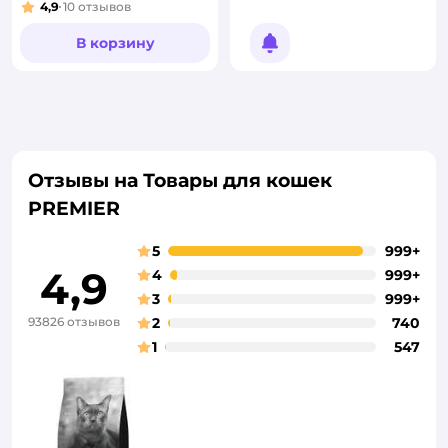
4,9
10
отзывов
Рейтинг:
В корзину
Уведомить о появлении
Отзывы на Товары для кошек
PREMIER
5
999+
4,9
4
999+
3
999+
93826 отзывов
2
740
1
547