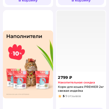
В корзину
В корзину
2 799 ₽
Накопительная скидка
Корм для кошек PREMIER 2кг
свежая индейка
5
9
отзывов
Рейтинг: