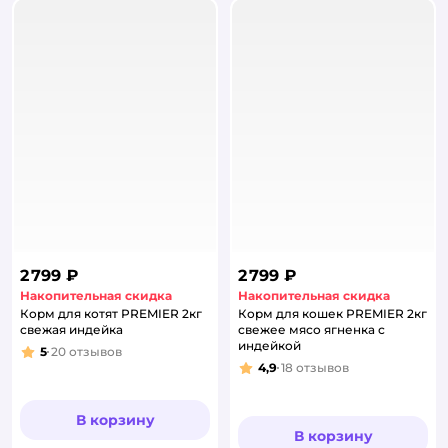
2 799 ₽
2 799 ₽
Накопительная скидка
Накопительная скидка
Корм для котят PREMIER 2кг
Корм для кошек PREMIER 2кг
свежая индейка
свежее мясо ягненка с
индейкой
5
20
отзывов
Рейтинг:
4,9
18
отзывов
Рейтинг:
В корзину
В корзину