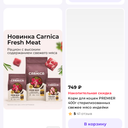
749 ₽
Накопительная скидка
Корм для кошек PREMIER
400г стерилизованных
свежее мясо индейки
5
41
отзыв
Рейтинг:
В корзину
реклама