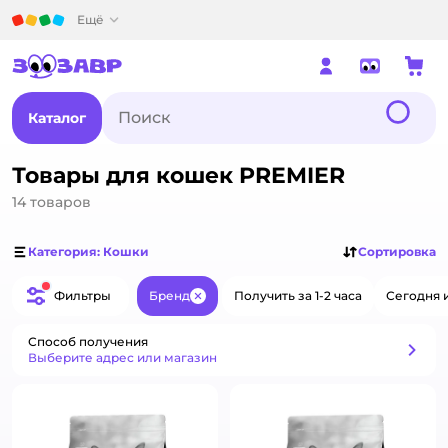
Детский мир
Ещё
Каталог
Товары для кошек PREMIER
14
товаров
Категория: Кошки
Сортировка
Фильтры
Бренд
Получить за 1-2 часа
Сегодня 
Закрыть
Способ получения
Способ получения
Выберите адрес или магазин