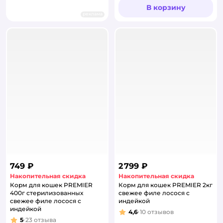
В корзину
реклама
749 ₽
2 799 ₽
Накопительная скидка
Накопительная скидка
Корм для кошек PREMIER
Корм для кошек PREMIER 2кг
400г стерилизованных
свежее филе лосося с
свежее филе лосося с
индейкой
индейкой
4,6
10
отзывов
Рейтинг:
5
23
отзыва