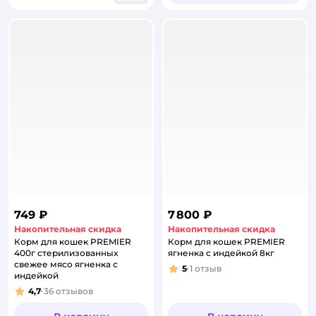
749 ₽
7 800 ₽
Накопительная скидка
Накопительная скидка
Корм для кошек PREMIER
Корм для кошек PREMIER
400г стерилизованных
ягненка с индейкой 8кг
свежее мясо ягненка с
5
1
отзыв
Рейтинг:
индейкой
4,7
36
отзывов
Рейтинг: