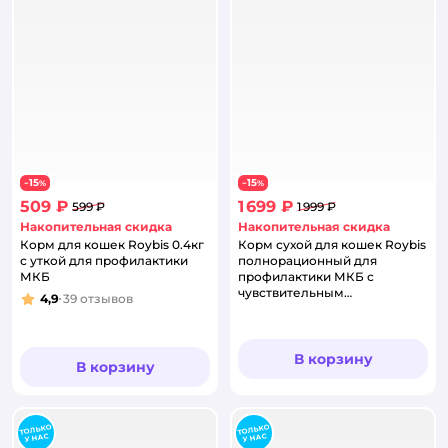
15
15
−
%
−
%
509 ₽
1 699 ₽
599 ₽
1 999 ₽
Накопительная скидка
Накопительная скидка
Корм для кошек Roybis 0.4кг
Корм сухой для кошек Roybis
с уткой для профилактики
полнорационный для
МКБ
профилактики МКБ с
чувствительным
4,9
39
отзывов
Рейтинг:
пищеварением с уткой 1.5кг
В корзину
В корзину