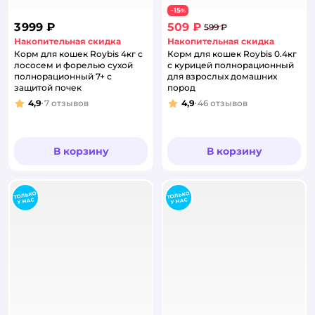
15
−
%
3 999 ₽
509 ₽
599 ₽
Накопительная скидка
Накопительная скидка
Корм для кошек Roybis 4кг с
Корм для кошек Roybis 0.4кг
лососем и форелью сухой
с курицей полнорационный
полнорационный 7+ с
для взрослых домашних
защитой почек
пород
4,9
7
отзывов
4,9
46
отзывов
Рейтинг:
Рейтинг:
В корзину
В корзину