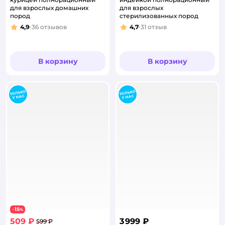
для взрослых домашних
для взрослых
пород
стерилизованных пород
4,9
36
отзывов
4,7
31
отзыв
Рейтинг:
Рейтинг:
В корзину
В корзину
15
−
%
509 ₽
3 999 ₽
599 ₽