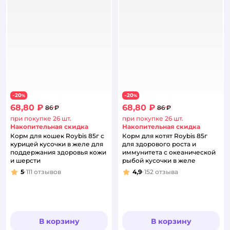
20
20
−
%
−
%
68,80 ₽
68,80 ₽
86 ₽
86 ₽
при покупке 26 шт.
при покупке 26 шт.
Накопительная скидка
Накопительная скидка
Корм для кошек Roybis 85г с
Корм для котят Roybis 85г
курицей кусочки в желе для
для здорового роста и
поддержания здоровья кожи
иммунитета с океанической
и шерсти
рыбой кусочки в желе
5
111
отзывов
4,9
152
отзыва
Рейтинг:
Рейтинг:
В корзину
В корзину