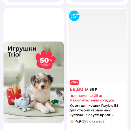
20
−
%
68,80 ₽
86 ₽
при покупке 26 шт.
Накопительная скидка
Корм для кошек Roybis 85г
для стерилизованных
кусочки в соусе кролик
4,9
296
отзывов
Рейтинг: