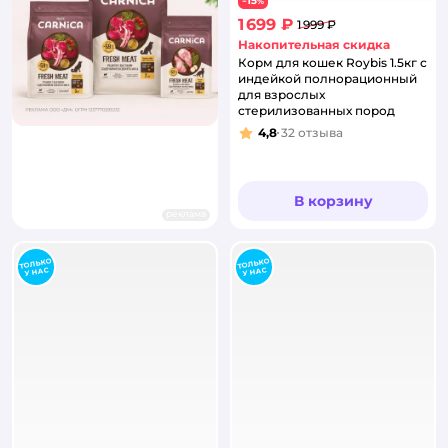
15
−
%
1 699 ₽
1 999 ₽
Накопительная скидка
Корм для кошек Roybis 1.5кг с
индейкой полнорационный
для взрослых
стерилизованных пород
4,8
32
отзыва
Рейтинг:
В корзину
реклама