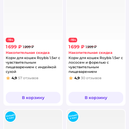
15
15
−
%
−
%
1 699 ₽
1 699 ₽
1 999 ₽
1 999 ₽
Накопительная скидка
Накопительная скидка
Корм для кошек Roybis 1.5кг с
Корм для кошек Roybis 1.5кг с
чувствительным
лососем и форелью с
пищеварением с индейкой
чувствительным
сухой
пищеварением
4,9
57
отзывов
4,9
30
отзывов
Рейтинг:
Рейтинг:
В корзину
В корзину