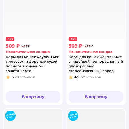
15
15
−
%
−
%
509 ₽
509 ₽
599 ₽
599 ₽
Накопительная скидка
Накопительная скидка
Корм для кошек Roybis 0.4кг
Корм для кошек Roybis 0.4кг
с лососем и форелью сухой
с индейкой полнорационный
полнорационный 7+ с
для взрослых
защитой почек
стерилизованных пород
5
28
отзывов
4,9
57
отзывов
Рейтинг:
Рейтинг:
В корзину
В корзину