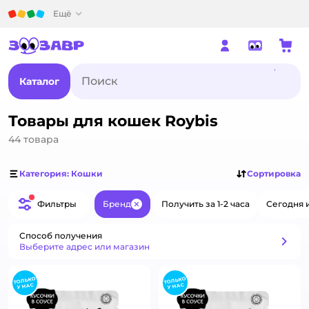
Детский мир
Ещё
Каталог
Товары для кошек Roybis
44
товара
Категория: Кошки
Сортировка
Фильтры
Бренд
Получить за 1-2 часа
Сегодня 
Закрыть
Способ получения
Способ получения
Выберите адрес или магазин