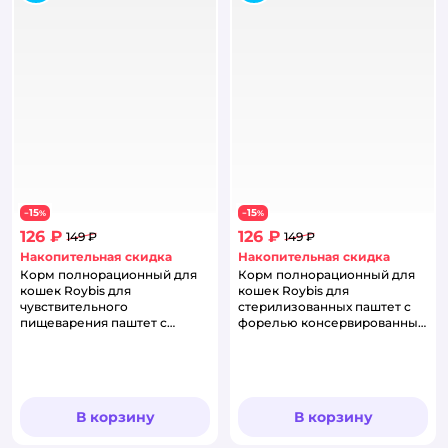
15
15
−
%
−
%
126 ₽
126 ₽
149 ₽
149 ₽
Накопительная скидка
Накопительная скидка
Корм полнорационный для
Корм полнорационный для
кошек Roybis для
кошек Roybis для
чувствительного
стерилизованных паштет с
пищеварения паштет с
форелью консервированный
индейкой
100г
консервированный 100г
В корзину
В корзину