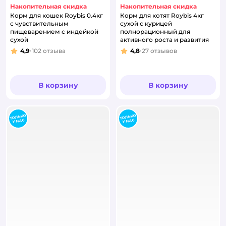
Накопительная скидка
Накопительная скидка
Корм для кошек Roybis 0.4кг
Корм для котят Roybis 4кг
с чувствительным
сухой с курицей
пищеварением с индейкой
полнорационный для
сухой
активного роста и развития
4,9
102
отзыва
4,8
27
отзывов
Рейтинг:
Рейтинг:
В корзину
В корзину