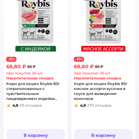
20
20
−
%
−
%
68,80 ₽
68,80 ₽
86 ₽
86 ₽
при покупке 26 шт.
при покупке 26 шт.
Накопительная скидка
Накопительная скидка
Корм для кошек Roybis 85г
Корм для кошек Roybis 85г
стерилизованных с
мясное ассорти кусочки в
чувствительным
соусе для выведения
пищеварением индейка
комочков
кусочки в соусе
4,9
311
отзывов
4,9
270
отзывов
Рейтинг:
Рейтинг:
В корзину
В корзину