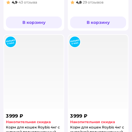
4,9
43
отзыва
4,8
29
отзывов
Рейтинг:
Рейтинг:
В корзину
В корзину
3 999 ₽
3 999 ₽
Накопительная скидка
Накопительная скидка
Корм для кошек Roybis 4кг с
Корм для кошек Roybis 4кг с
курицей полнорационный
индейкой полнорационный