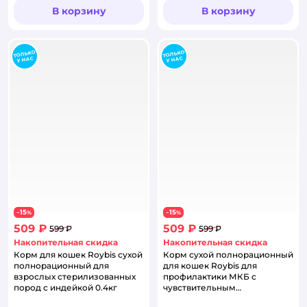
В корзину
В корзину
15
15
−
%
−
%
509 ₽
509 ₽
599 ₽
599 ₽
Накопительная скидка
Накопительная скидка
Корм для кошек Roybis сухой
Корм сухой полнорационный
полнорационный для
для кошек Roybis для
взрослых стерилизованных
профилактики МКБ с
пород с индейкой 0.4кг
чувствительным
пищеварением с уткой 0.4кг