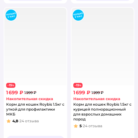
15
15
−
%
−
%
1 699 ₽
1 699 ₽
1 999 ₽
1 999 ₽
Накопительная скидка
Накопительная скидка
Корм для кошек Roybis 1.5кг с
Корм для кошек Roybis 1.5кг с
уткой для профилактики
курицей полнорационный
МКБ
для взрослых домашних
пород
4,8
24
отзыва
Рейтинг:
5
24
отзыва
Рейтинг: