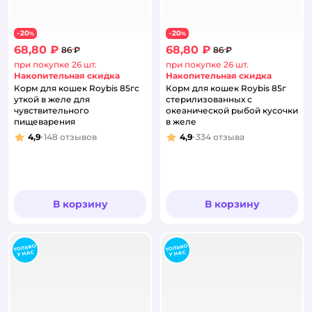
20
20
−
%
−
%
68,80 ₽
68,80 ₽
86 ₽
86 ₽
при покупке 26 шт.
при покупке 26 шт.
Накопительная скидка
Накопительная скидка
Корм для кошек Roybis 85гс
Корм для кошек Roybis 85г
уткой в желе для
стерилизованных с
чувствительного
океанической рыбой кусочки
пищеварения
в желе
4,9
148
отзывов
4,9
334
отзыва
Рейтинг:
Рейтинг:
В корзину
В корзину