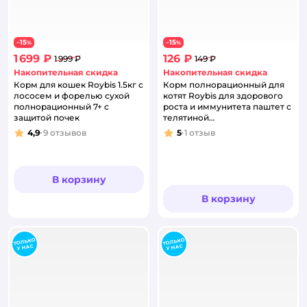
15
15
−
%
−
%
1 699 ₽
126 ₽
1 999 ₽
149 ₽
Накопительная скидка
Накопительная скидка
Корм для кошек Roybis 1.5кг с
Корм полнорационный для
лососем и форелью сухой
котят Roybis для здорового
полнорационный 7+ с
роста и иммунитета паштет с
защитой почек
телятиной
консервированный 100г
4,9
9
отзывов
5
1
отзыв
Рейтинг:
Рейтинг:
В корзину
В корзину