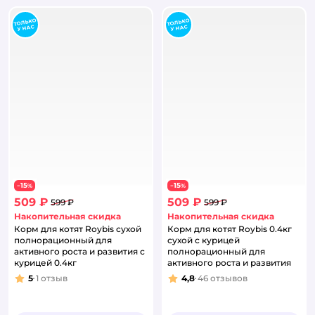
15
15
−
%
−
%
509 ₽
509 ₽
599 ₽
599 ₽
Накопительная скидка
Накопительная скидка
Корм для котят Roybis сухой
Корм для котят Roybis 0.4кг
полнорационный для
сухой с курицей
активного роста и развития с
полнорационный для
курицей 0.4кг
активного роста и развития
5
1
отзыв
4,8
46
отзывов
Рейтинг:
Рейтинг: