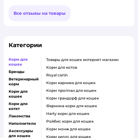
Все отзывы на товары
Категории
Корм для
товары для кошек интернет магазин
кошек
корм для котов
Бренды
royal canin
Ветеринарный
корм карника для кошек
корм
корм проплан для кошек
Корм для
кошек
корм грандорф для кошек
Корм для
фармина корм для кошек
котят
harty корм для кошек
Лакомства
ройбис корм для кошек
Наполнители
корм монж для кошек
Аксессуары
для кошек
корм хиллс для кошек