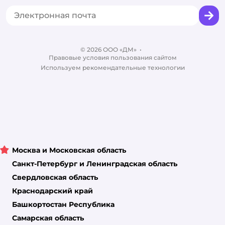
Горячая линия безопасности
Промокоды
Сертификаты
Корм для собак
Вакансии
Бренды
Обратная связь
Одежда для собак
Контакты
Отзывы
Карта сайта
Ветаптека
© 2026 ООО «ДМ»
Блог
•
Правовые условия пользования сайтом
Магазины сети
Используем рекомендательные технологии
Москва и Московская область
Санкт-Петербург и Ленинградская область
Свердловская область
Краснодарский край
Башкортостан Республика
Самарская область