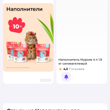
Наполнитель Мурзик 4 л 1.9
кг силикагелевый
4,3
7
отзывов
Рейтинг:
Уведомить о появлении
реклама