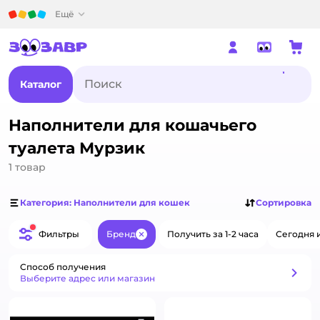
Детский мир
Ещё
Каталог
Наполнители для кошачьего
туалета Мурзик
1
товар
Категория: Наполнители для кошек
Сортировка
Фильтры
Бренд
Получить за 1-2 часа
Сегодня 
Закрыть
Способ получения
Способ получения
Выберите адрес или магазин