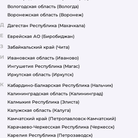
Вологодская область
(Вологда)
Воронежская область
(Воронеж)
Д
Дагестан Республика
(Махачкала)
Е
Еврейская АО
(Биробиджан)
З
Забайкальский край
(Чита)
И
Ивановская область
(Иваново)
Ингушетия Республика
(Магас)
Иркутская область
(Иркутск)
К
Кабардино-Балкарская Республика
(Нальчик)
Калининградская область
(Калининград)
Калмыкия Республика
(Элиста)
Калужская область
(Калуга)
Камчатский край
(Петропавловск-Камчатский)
Карачаево-Черкесская Республика
(Черкесск)
Карелия Республика
(Петрозаводск)