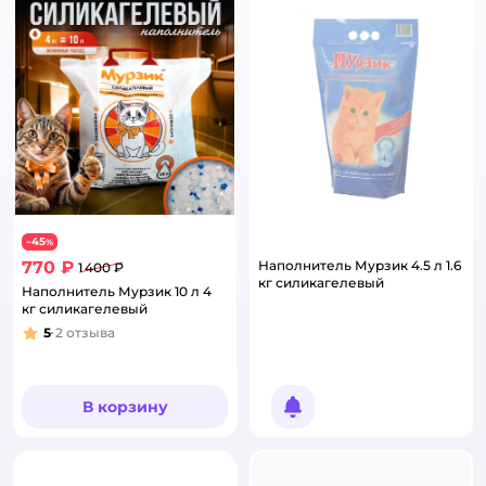
45
−
%
770 ₽
Наполнитель Мурзик 4.5 л 1.6
1 400 ₽
кг силикагелевый
Наполнитель Мурзик 10 л 4
кг силикагелевый
5
2
отзыва
Рейтинг:
В корзину
Уведомить о появлении