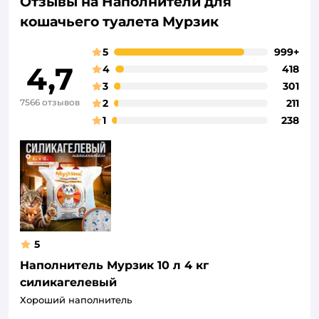
Отзывы на Наполнители для
кошачьего туалета Мурзик
5
999+
4,7
4
418
3
301
7566 отзывов
2
211
1
238
5
Наполнитель Мурзик 10 л 4 кг
силикагелевый
Хороший наполнитель