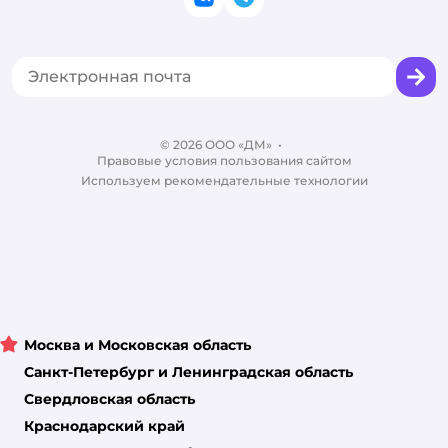
ВКонтакте
Telegram
Оплата Мокка
Политика использования файлов cookie
Одежда для кошек
Аренда торговых помещений
Акции
Сертификат АКИТ
Товары для собак
Горячая линия безопасности
Промокоды
Сертификаты
Корм для собак
Вакансии
Бренды
Обратная связь
Одежда для собак
Контакты
Отзывы
Карта сайта
Ветаптека
© 2026 ООО «ДМ»
Блог
•
Правовые условия пользования сайтом
Магазины сети
Используем рекомендательные технологии
Москва и Московская область
Санкт-Петербург и Ленинградская область
Свердловская область
Краснодарский край