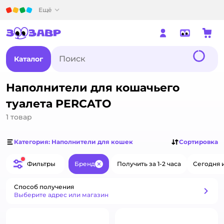
Детский мир
Ещё
Каталог
Наполнители для кошачьего
туалета PERCATO
1
товар
Категория: Наполнители для кошек
Сортировка
Фильтры
Бренд
Получить за 1-2 часа
Сегодня 
Закрыть
Способ получения
Способ получения
Выберите адрес или магазин