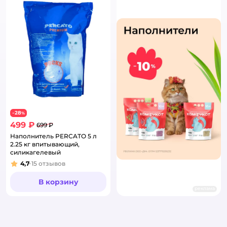
28
−
%
499 ₽
699 ₽
Наполнитель PERCATO 5 л
2.25 кг впитывающий,
силикагелевый
4,7
15
отзывов
Рейтинг:
В корзину
реклама