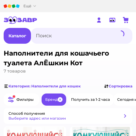
Детский мир
Ещё
Каталог
Наполнители для кошачьего
туалета АлЁшкин Кот
7
товаров
Категория: Наполнители для кошек
Сортировка
Фильтры
Бренд
Получить за 1-2 часа
Сегодня 
Закрыть
Способ получения
Способ получения
Выберите адрес или магазин