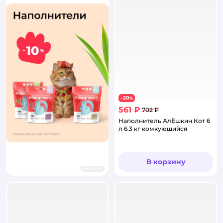
20
−
%
561 ₽
702 ₽
Наполнитель АлЁшкин Кот 6
л 6.3 кг комкующийся
В корзину
реклама