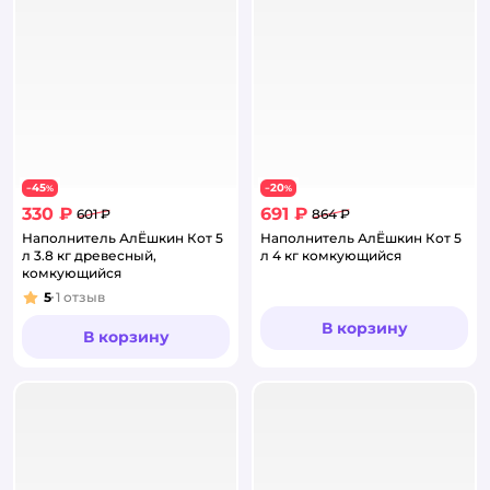
45
20
−
%
−
%
330 ₽
691 ₽
601 ₽
864 ₽
Наполнитель АлЁшкин Кот 5
Наполнитель АлЁшкин Кот 5
л 3.8 кг древесный,
л 4 кг комкующийся
комкующийся
5
1
отзыв
Рейтинг:
В корзину
В корзину