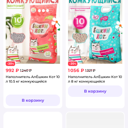
20
20
−
%
−
%
992 ₽
1 056 ₽
1 240 ₽
1 321 ₽
Наполнитель АлЁшкин Кот 10
Наполнитель АлЁшкин Кот 10
л 10.5 кг комкующийся
л 8 кг комкующийся
В корзину
В корзину