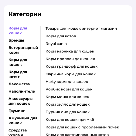
Категории
Корм для
товары для кошек интернет магазин
кошек
корм для котов
Бренды
royal canin
Ветеринарный
корм карника для кошек
корм
корм проплан для кошек
Корм для
кошек
корм грандорф для кошек
Корм для
фармина корм для кошек
котят
harty корм для кошек
Лакомства
ройбис корм для кошек
Наполнители
корм монж для кошек
Аксессуары
для кошек
корм хиллс для кошек
Груминг
пурина оне для кошек
Амуниция для
корм для кошек при мкб
кошек
корм для кошек с проблемами почек
Средства
Корм для кастрированных котов
ухода и