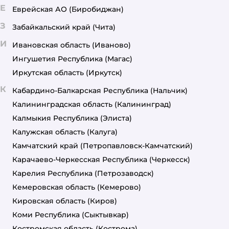
Е
Еврейская АО
(Биробиджан)
З
Забайкальский край
(Чита)
И
Ивановская область
(Иваново)
Ингушетия Республика
(Магас)
Иркутская область
(Иркутск)
К
Кабардино-Балкарская Республика
(Нальчик)
Калининградская область
(Калининград)
Калмыкия Республика
(Элиста)
Калужская область
(Калуга)
Камчатский край
(Петропавловск-Камчатский)
Карачаево-Черкесская Республика
(Черкесск)
Карелия Республика
(Петрозаводск)
Кемеровская область
(Кемерово)
Кировская область
(Киров)
Коми Республика
(Сыктывкар)
Костромская область
(Кострома)