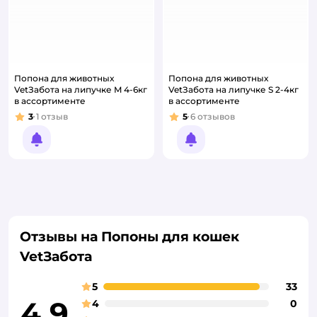
Попона для животных
Попона для животных
VetЗабота на липучке M 4-6кг
VetЗабота на липучке S 2-4кг
в ассортименте
в ассортименте
3
1
отзыв
5
6
отзывов
Рейтинг:
Рейтинг:
Уведомить о появлении
Уведомить о появлении
Отзывы на Попоны для кошек
VetЗабота
5
33
4,9
4
0