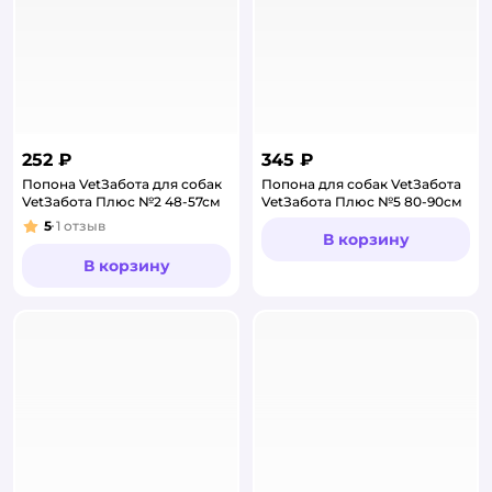
252 ₽
345 ₽
Попона VetЗабота для собак
Попона для собак VetЗабота
VetЗабота Плюс №2 48-57см
VetЗабота Плюс №5 80-90см
5
1
отзыв
Рейтинг:
В корзину
В корзину