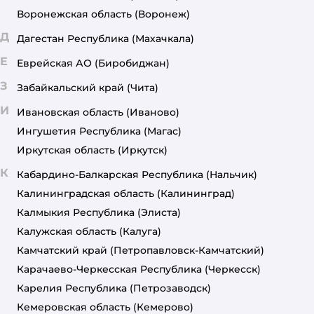
Воронежская область
(Воронеж)
Д
Дагестан Республика
(Махачкала)
Е
Еврейская АО
(Биробиджан)
З
Забайкальский край
(Чита)
И
Ивановская область
(Иваново)
Ингушетия Республика
(Магас)
Иркутская область
(Иркутск)
К
Кабардино-Балкарская Республика
(Нальчик)
Калининградская область
(Калининград)
Калмыкия Республика
(Элиста)
Калужская область
(Калуга)
Камчатский край
(Петропавловск-Камчатский)
Карачаево-Черкесская Республика
(Черкесск)
Карелия Республика
(Петрозаводск)
Кемеровская область
(Кемерово)