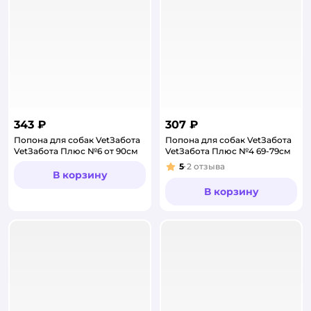
343 ₽
307 ₽
Попона для собак VetЗабота
Попона для собак VetЗабота
VetЗабота Плюс №6 от 90см
VetЗабота Плюс №4 69-79см
5
2
отзыва
Рейтинг:
В корзину
В корзину