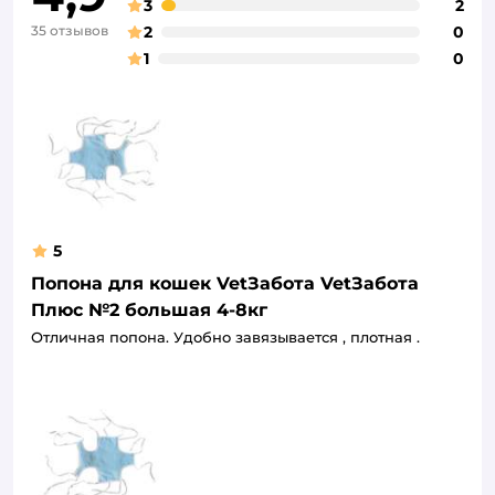
3
2
35 отзывов
2
0
1
0
5
Попона для кошек VetЗабота VetЗабота
Плюс №2 большая 4-8кг
Отличная попона. Удобно завязывается , плотная .