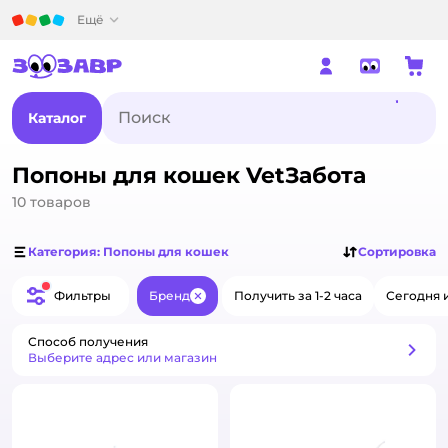
Детский мир
Ещё
Каталог
Попоны для кошек VetЗабота
10
товаров
Категория: Попоны для кошек
Сортировка
Фильтры
Бренд
Получить за 1-2 часа
Сегодня 
Закрыть
Способ получения
Способ получения
Выберите адрес или магазин