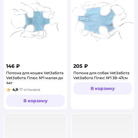
146 ₽
205 ₽
Попона для кошек VetЗабота
Попона для собак VetЗабота
VetЗабота Плюс №1 малая до
VetЗабота Плюс №1 38-47см
4кг
В корзину
4,9
17
отзывов
Рейтинг:
В корзину