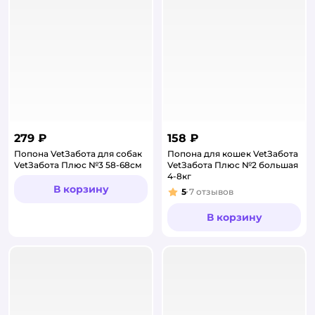
279 ₽
158 ₽
Попона VetЗабота для собак
Попона для кошек VetЗабота
VetЗабота Плюс №3 58-68см
VetЗабота Плюс №2 большая
4-8кг
В корзину
5
7
отзывов
Рейтинг:
В корзину