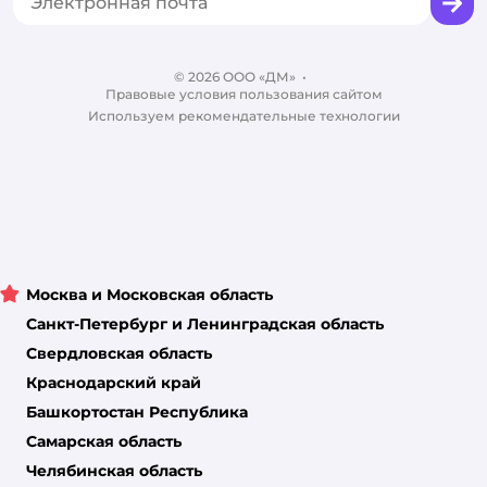
Вакансии
Бренды
Обратная связь
Одежда для собак
Контакты
Отзывы
Карта сайта
Ветаптека
© 2026 ООО «ДМ»
Блог
•
Правовые условия пользования сайтом
Магазины сети
Используем рекомендательные технологии
Москва и Московская область
Санкт-Петербург и Ленинградская область
Свердловская область
Краснодарский край
Башкортостан Республика
Самарская область
Челябинская область