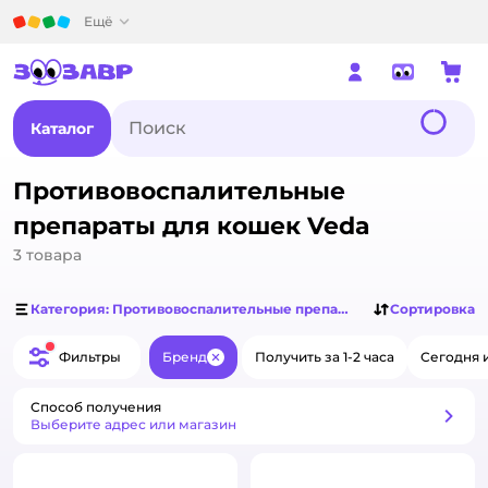
Детский мир
Ещё
Каталог
Противовоспалительные
препараты для кошек Veda
3
товара
Категория: Противовоспалительные препараты для кошек
Сортировка
Фильтры
Бренд
Получить за 1-2 часа
Сегодня 
Закрыть
Способ получения
Способ получения
Выберите адрес или магазин