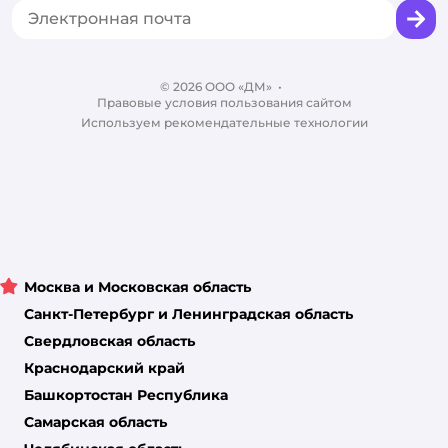
Промокоды
Сертификаты
Корм для собак
Вакансии
Бренды
Обратная связь
Одежда для собак
Контакты
Отзывы
Карта сайта
Ветаптека
© 2026 ООО «ДМ»
Блог
•
Правовые условия пользования сайтом
Магазины сети
Используем рекомендательные технологии
Москва и Московская область
Санкт-Петербург и Ленинградская область
Свердловская область
Краснодарский край
Башкортостан Республика
Самарская область