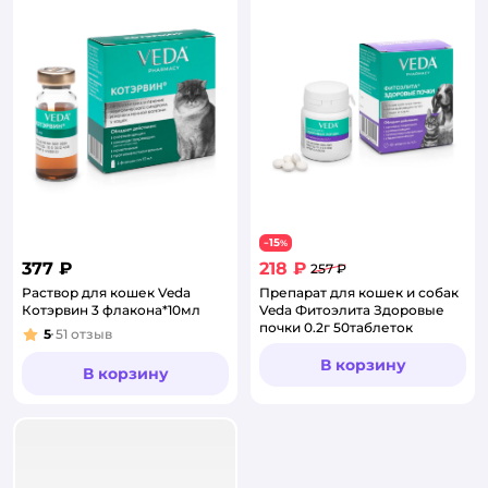
15
−
%
377 ₽
218 ₽
257 ₽
Раствор для кошек Veda
Препарат для кошек и собак
Котэрвин 3 флакона*10мл
Veda Фитоэлита Здоровые
почки 0.2г 50таблеток
5
51
отзыв
Рейтинг:
В корзину
В корзину