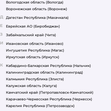
Вологодская область
(Вологда)
Воронежская область
(Воронеж)
Д
Дагестан Республика
(Махачкала)
Е
Еврейская АО
(Биробиджан)
З
Забайкальский край
(Чита)
И
Ивановская область
(Иваново)
Ингушетия Республика
(Магас)
Иркутская область
(Иркутск)
К
Кабардино-Балкарская Республика
(Нальчик)
Калининградская область
(Калининград)
Калмыкия Республика
(Элиста)
Калужская область
(Калуга)
Камчатский край
(Петропавловск-Камчатский)
Карачаево-Черкесская Республика
(Черкесск)
Карелия Республика
(Петрозаводск)