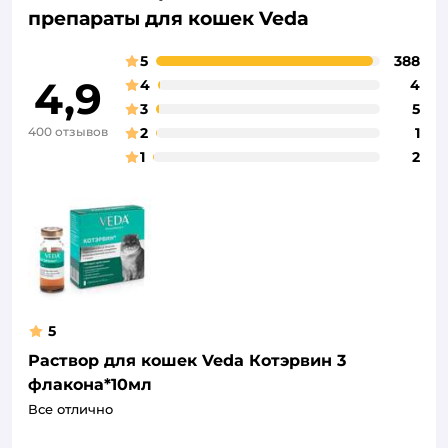
препараты для кошек Veda
5
388
4,9
4
4
3
5
400 отзывов
2
1
1
2
5
Раствор для кошек Veda Котэрвин 3
флакона*10мл
Все отлично