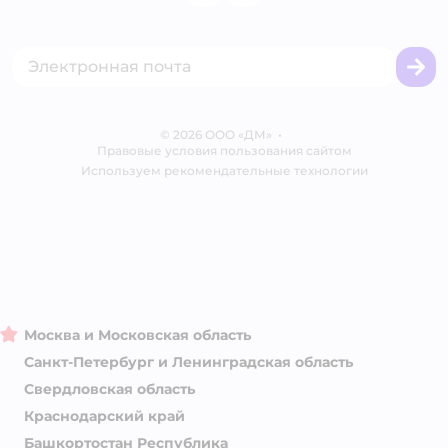
Одежда для кошек
Аренда торговых помещений
Акции
Сертификат АКИТ
Товары для собак
Горячая линия безопасности
Промокоды
Сертификаты
Корм для собак
Вакансии
Бренды
Обратная связь
Одежда для собак
Контакты
Отзывы
Карта сайта
Ветаптека
© 2026 ООО «ДМ»
Блог
•
Правовые условия пользования сайтом
Магазины сети
Используем рекомендательные технологии
Москва и Московская область
Санкт-Петербург и Ленинградская область
Свердловская область
Краснодарский край
Башкортостан Республика