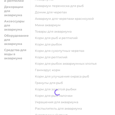
и рептилий
аквариум переноска для рыб
Декорации
для
домик для черепах
аквариума
аквариум для черепахи красноухой
Аксессуары
мини аквариум
для
аквариума
товары для аквариума
Оборудование
Корм для рыб и рептилий
для
аквариума
корм для рыбок
Средства для
корм для сухопутных черепах
воды в
корм для рептилий
аквариуме
корм для рыбок аквариумных хлопья
гаммарус корм
корм для улучшения окраса рыб
гранулы для рыб
корм для золотой рыбки
корм для рыб палочки
украшения для аквариума
распылитель для аквариума
аквариумный грунт