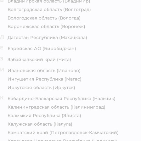
В
Владимирская область
(Владимир)
Волгоградская область
(Волгоград)
Вологодская область
(Вологда)
Воронежская область
(Воронеж)
Д
Дагестан Республика
(Махачкала)
Е
Еврейская АО
(Биробиджан)
З
Забайкальский край
(Чита)
И
Ивановская область
(Иваново)
Ингушетия Республика
(Магас)
Иркутская область
(Иркутск)
К
Кабардино-Балкарская Республика
(Нальчик)
Калининградская область
(Калининград)
Калмыкия Республика
(Элиста)
Калужская область
(Калуга)
Камчатский край
(Петропавловск-Камчатский)