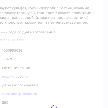
 лаурет сульфат, кокамидопропил бетаин, кокамид
 поликвартерниум-7, глицерет-7-кокоат, провитамин
ракты трав (зверобой, крапива, ромашка, арника),
тилхлороизотиазолинон и метилизотиазолинон.
— 2 года со дня изготовления.
ных магазинов.
1000995038
1002/1
гигиенические
кошки
,
собаки
дерматологические
противогрибковые
250