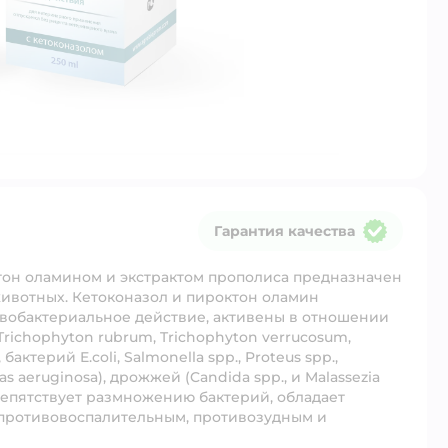
Гарантия качества
Гарантия качества
тон оламином и экстрактом прополиса предназначен
ивотных. Кетоконазол и пироктон оламин
вобактериальное действие, активены в отношении
richophyton rubrum, Trichophyton verrucosum,
ктерий E.coli, Salmonella spp., Proteus spp.,
as aeruginosa), дрожжей (Candida spp., и Malassezia
препятствует размножению бактерий, обладает
противовоспалительным, противозудным и