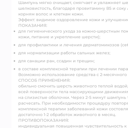
Шампунь мягко очищает, смягчает и увлажняет ш
шелковистость, благодаря провитамину В5 и соку
корням волос и клеткам кожи.
Эффект: видимое оздоровление кожи и улучшение
ПОКАЗАНИЯ:
для гигиенического ухода за кожно-шерстным по
кожи, питание и укрепление шерсти);
для профилактики и лечения дерматомикозов (се
для нормализации работы сальных желез;
для санации ран, ссадин и трещин;
в составе комплексной терапии при лечении пар
Возможно использование средства с 2-месячного 
СПОСОБ ПРИМЕНЕНИЯ:
обильно смочить шерсть животного теплой водой
всей поверхности тела массирующими движениями
на слизистые оболочки. Через 2-5 минут шампунь
расчесать. При необходимости процедуру повтор
комплексной терапии заболеваний кожи состовляе
достаточно 1-2 обработок животного в месяц.
ПРОТИВОПОКАЗАНИЯ:
индивидуальная повышенная чувствительность к 