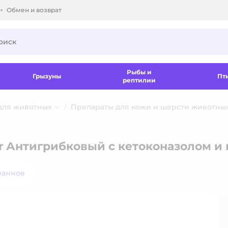
Обмен и возврат
ки.
Рыбы и
Грызуны
Пт
рептилии
для животных
Препараты для кожи и шерсти животны
r Антигрибковый с кетоконазолом и
ранное