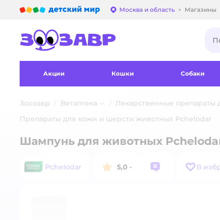
Детский мир
Москва и область
Магазины
Выбор адреса достав
Акции
Кошки
Собаки
Зоозавр
Ветаптека
Лекарственные препараты 
Препараты для кожи и шерсти животных Pchelodar
Шампунь для животных Pcheloda
Pchelodar
5,0
·
В изб