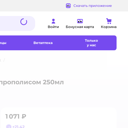
Скачать приложение
Войти
Бонусная карта
Корзина
Только
ицы
Ветаптека
у нас
х
 прополисом 250мл
1 071 ₽
+
21,42