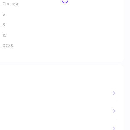
Россия
5
5
19
0.255