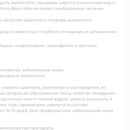
ерсть животного, придавая шерсти ухоженный вид и
 Алоэ Вера обеспечивает необходимое питание
 качества шерстного покрова животного.
кровом животных (глубокое очищение и увлажнение
бореи, микроспории, трихофитии и прочих);
азитарных заболеваний кожи.
возраста животного.
, нанести шампунь, равномерно распределяя по
, втирая до образования пены, избегая попадания
 тщательно смыть теплой водой, шерсть высушить и
яют. Курс применеия шампуня в составе
т 10-15 дней. Для профилактики заболеваний кожи
компонентам препарата.