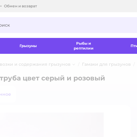
Обмен и возврат
ки.
Рыбы и
Грызуны
Пт
рептилии
евозки и содержания грызунов
Гамаки для грызунов
 труба цвет серый и розовый
анное