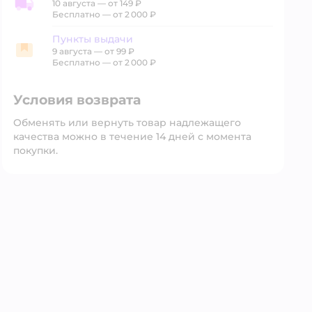
10 августа
—
от 149 ₽
Доставка со склада
Бесплатно — от 2 000 ₽
Пункты выдачи
9 августа
—
от 99 ₽
Пункты выдачи
Бесплатно — от 2 000 ₽
Условия возврата
Обменять или вернуть товар надлежащего
качества можно в течение 14 дней с момента
покупки.