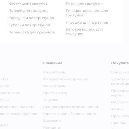
клетки для грызунов
лоток для грызунов
поилки для грызунов
ликвидатор запаха для
грызунов
кормушки для грызунов
игрушки для грызунов
купалки для грызунов
беговое колесо для
переноска для грызунов
грызунов
Компания
Покупат
О компании
Бонусные
заказ
Раскрытие информации
Электрон
сертифик
плата
Инвесторам
Проверка
рат товара
Пресс-центр
карты
дажи
Закупки
Оплата М
нфиденциальности
Аренда торговых помещений
Акции
пользования файлов
Горячая линия безопасности
Промоко
Вакансии
Бренды
АКИТ
Контакты