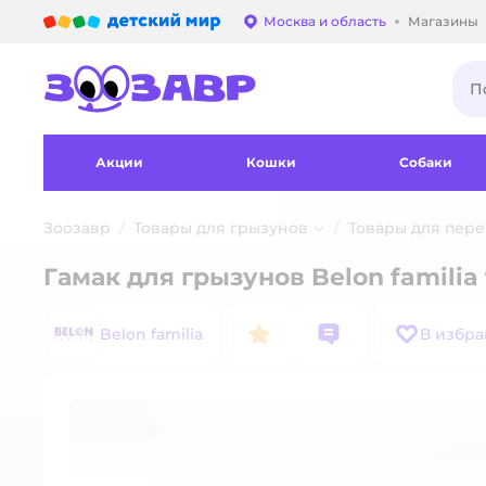
Детский мир
Москва и область
Магазины
Выбор адреса достав
Акции
Кошки
Собаки
Зоозавр
Товары для грызунов
Товары для пер
Гамак для грызунов Belon familia
Belon familia
В избр