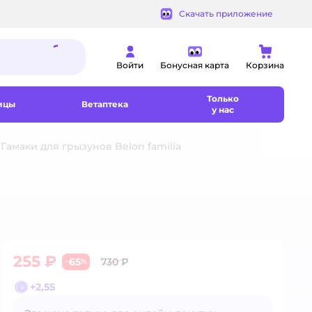
Скачать приложение
Войти
Бонусная карта
Корзина
Только
ицы
Ветаптека
у нас
Гамаки для грызунов Belon familia
255 ₽
65
730 ₽
−
%
+
2,55