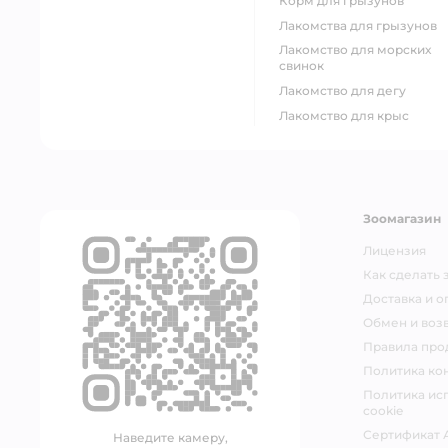
корм для грызунов
лакомства для грызунов
лакомство для морских
свинок
лакомство для дегу
лакомство для крыс
Зоомагазин
Лицензия
Как сделать 
Доставка и о
Обмен и возв
Правила про
Политика ко
Политика ис
cookie
Сертификат 
Наведите камеру,